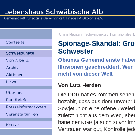
Online Magazin
/
Schwerpunkte
/
Internationales, M
Spionage-Skandal: Groß
Schwester
Obamas Geheimdienste haben 
Illusionen geschreddert. Wen 
nicht von dieser Welt
Von Lutz Herden
Die DDR hat es kommen sehen u
bezahlt, dass aus dem unverbrü
Sowjetunion eine offene Zweier
zuletzt nicht aus dem Weg, aber
hatte der KGB ja auch zuvor im
Vertrauen war gut, Kontrolle je