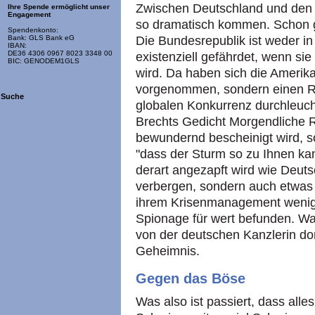
Zwischen Deutschland und den V
Ihre Spende ermöglicht unser
Engagement
so dramatisch kommen. Schon g
Spendenkonto:
Die Bundesrepublik ist weder in
Bank: GLS Bank eG
IBAN:
DE36 4306 0967 8023 3348 00
existenziell gefährdet, wenn si
BIC: GENODEM1GLS
wird. Da haben sich die Amerika
vorgenommen, sondern einen Ri
Suche
globalen Konkurrenz durchleucht
Brechts Gedicht Morgendliche
bewundernd bescheinigt wird, 
"dass der Sturm so zu Ihnen kan
derart angezapft wird wie Deuts
verbergen, sondern auch etwas z
ihrem Krisenmanagement wenig 
Spionage für wert befunden. Wa
von der deutschen Kanzlerin domi
Geheimnis.
Gegen das Böse
Was also ist passiert, dass all