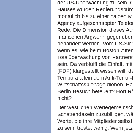
der US-Überwachung zu sein. Of
Hauses wurden Regierungsbüros 
monatlich bis zu einer halben Mi
Agency aufgeschnappter Telefon
Rede. Die Dimension dieses Au
manischen Argwohn gegenüber 
behandelt werden. Vom US-Sicher
wenn es, wie beim Boston-Atten
Totalüberwachung von Partnerst
sein. Da verblüfft die Einfalt, m
(FDP) klargestellt wissen will
Tempora allein dem Anti-Terror
Wirtschaftsspionage dienen. H
Berlin-Besuch beteuert? Hört Rö
nicht?
Der westlichen Wertegemeinsch
Schattendasein zuzubilligen, wär
Werte, die ihre Mitglieder selb
zu sein, tröstet wenig. Wem jet