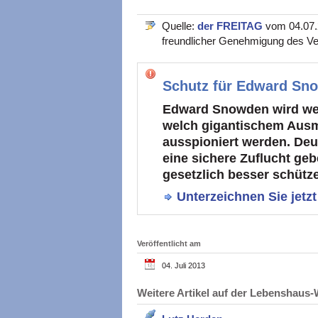
Quelle:
der FREITAG
vom 04.07.2
freundlicher Genehmigung des Ve
Schutz für Edward Sno
Edward Snowden wird weltw
welch gigantischem Aus
ausspioniert werden. De
eine sichere Zuflucht ge
gesetzlich besser schütz
Unterzeichnen Sie jetzt
Veröffentlicht am
04. Juli 2013
Weitere Artikel auf der Lebenshau