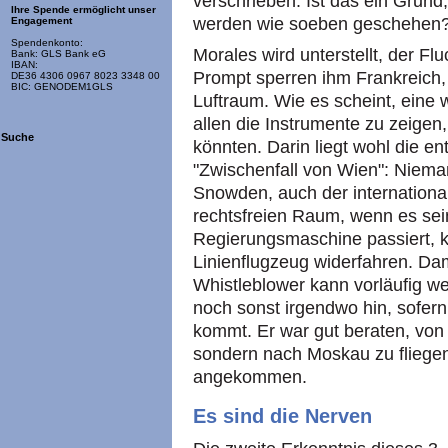
verschrieben. Ist das ein Grund
Ihre Spende ermöglicht unser
werden wie soeben geschehen? A
Engagement
Spendenkonto:
Morales wird unterstellt, der F
Bank: GLS Bank eG
IBAN:
Prompt sperren ihm Frankreich, 
DE36 4306 0967 8023 3348 00
BIC: GENODEM1GLS
Luftraum. Wie es scheint, eine
allen die Instrumente zu zeige
Suche
könnten. Darin liegt wohl die 
"Zwischenfall von Wien": Niema
Snowden, auch der international
rechtsfreien Raum, wenn es sei
Regierungsmaschine passiert, k
Linienflugzeug widerfahren. Dami
Whistleblower kann vorläufig 
noch sonst irgendwo hin, sofern
kommt. Er war gut beraten, von
sondern nach Moskau zu fliegen
angekommen.
Es sind die Nerven