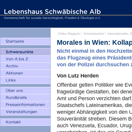
Online Magazin
/
Schwerpunkte
/
Internationales, M
Morales in Wien: Kolla
Nicht einmal in den Hochzeite
das Flugzeug eines Präsident
von der Polizei durchsuchen 
Von Lutz Herden
Offenbar gelten Politiker wie E
fragwürdige Gestalten, bei den
Amt und Person verzichten darf.
Staatschefs Lateinamerikas, die
weniger Abhängigkeit von den 
Souveränität streben. Diesem 
auch Venezuela, Ecuador, Urugu