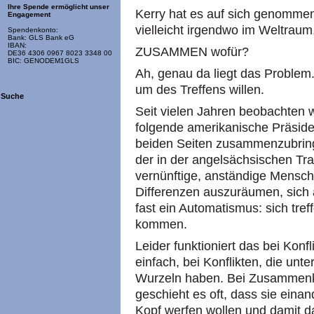
Ihre Spende ermöglicht unser
Kerry hat es auf sich genomme
Engagement
vielleicht irgendwo im Weltrau
Spendenkonto:
Bank: GLS Bank eG
IBAN:
ZUSAMMEN wofür?
DE36 4306 0967 8023 3348 00
BIC: GENODEM1GLS
Ah, genau da liegt das Problem. 
um des Treffens willen.
Suche
Seit vielen Jahren beobachten 
folgende amerikanische Präsid
beiden Seiten zusammenzubringe
der in der angelsächsischen Tra
vernünftige, anständige Mens
Differenzen auszuräumen, sich a
fast ein Automatismus: sich tref
kommen.
Leider funktioniert das bei Konf
einfach, bei Konflikten, die unt
Wurzeln haben. Bei Zusammenkü
geschieht es oft, dass sie eina
Kopf werfen wollen und damit da