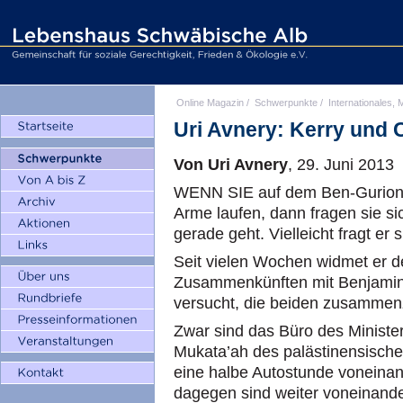
Online Magazin
/
Schwerpunkte
/
Internationales, M
Uri Avnery: Kerry und
Von Uri Avnery
, 29. Juni 2013
WENN SIE auf dem Ben-Gurion-Fl
Arme laufen, dann fragen sie si
gerade geht. Vielleicht fragt er s
Seit vielen Wochen widmet er de
Zusammenkünften mit Benjami
versucht, die beiden zusammen
Zwar sind das Büro des Ministe
Mukata’ah des palästinensische
eine halbe Autostunde voneinand
dagegen sind weiter voneinande