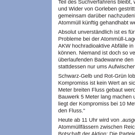
Teil des Suchverfahrens bleibt,
und Wider von Gorleben gestritt
gemeinsam darüber nachzudenk
Atommüll künftig gehandhabt w
Absolut unverständlich ist es fü
Probleme bei der Atommüll-Lag
AKW hochradioaktive Abfälle i
können. Niemand ist doch so ver
überlaufenden Badewanne den 
stattdessen nur ums Aufwischen
Schwarz-Gelb und Rot-Grün lob
Kompromiss ist kein Wert an si
Meter breiten Fluss gebaut werde
Bauwerk 5 Meter lang machen u
liegt der Kompromiss bei 10 Me
den Fluss."
Heute ab 11 Uhr wird von
.ausg
Atommüllfässern zwischen Reic
Botschaft der Aktion: Die Parteien