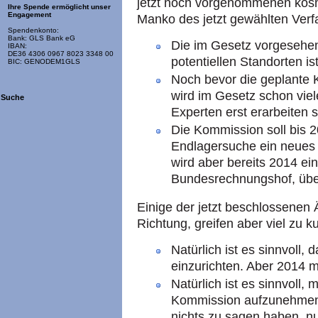
jetzt noch vorgenommenen kos
Ihre Spende ermöglicht unser
Engagement
Manko des jetzt gewählten Verf
Spendenkonto:
Bank: GLS Bank eG
Die im Gesetz vorgesehen
IBAN:
DE36 4306 0967 8023 3348 00
potentiellen Standorten is
BIC: GENODEM1GLS
Noch bevor die geplante 
wird im Gesetz schon viele
Suche
Experten erst erarbeiten s
Die Kommission soll bis 2
Endlagersuche ein neues 
wird aber bereits 2014 ei
Bundesrechnungshof, üb
Einige der jetzt beschlossenen 
Richtung, greifen aber viel zu ku
Natürlich ist es sinnvoll
einzurichten. Aber 2014 
Natürlich ist es sinnvoll, 
Kommission aufzunehmen,
nichts zu sagen haben, nu