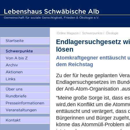
Online Magazin
/
Schwerpunkte
/
Ökologie
Endlagersuchgesetz wir
lösen
Atomkraftgegner enttäuscht u
dem Reichstag
Zu der für heute geplanten Ver
Endlagersuchgesetzes im Bunde
der Anti-Atom-Organisation
.aus
"Meine große Sorge ist, dass es
wird,den Konflikt um die Atommü
enttäuscht und verärgert, dass di
Bürgerinnen und Bürger zugeht,
könne das Atommüll-Problem alle