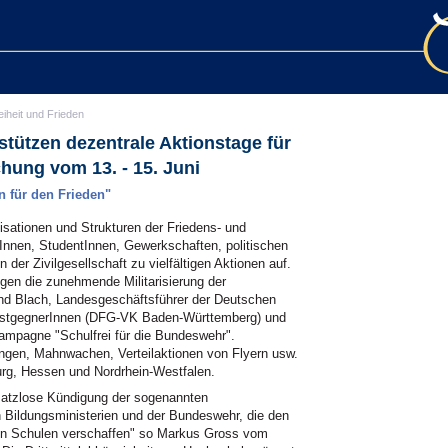
eiheit und Frieden
stützen dezentrale Aktionstage für
chung vom 13. - 15. Juni
n für den Frieden"
nisationen und Strukturen der Friedens- und
nnen, StudentInnen, Gewerkschaften, politischen
der Zivilgesellschaft zu vielfältigen Aktionen auf.
gen die zunehmende Militarisierung der
nd Blach, Landesgeschäftsführer der Deutschen
ienstgegnerInnen (DFG-VK Baden-Württemberg) und
ampagne "Schulfrei für die Bundeswehr".
ngen, Mahnwachen, Verteilaktionen von Flyern usw.
urg, Hessen und Nordrhein-Westfalen.
rsatzlose Kündigung der sogenannten
ildungsministerien und der Bundeswehr, die den
 den Schulen verschaffen" so Markus Gross vom