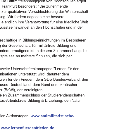
e Drittmittelabhängigkeit von Hochschulen ärgert
ni Frankfurt besonders: "Die zunehmende
t zur qualitativen Verschlechterung der Wissenschaft
hung. Wir fordern dagegen eine bessere
 endlich ihre Verantwortung für eine friedliche Welt
usstseinswandel an den Hochschulen und in der
eschäftige in Bildungseinrichtungen im Besonderen
g der Gesellschaft, für militärfreie Bildung und
onders ermutigend ist in diesem Zusammenhang die
nspreises an mehrere Schulen, die sich per
sweite Unterschriftenkampagne "Lernen für den
isationen unterstützt wird, darunter dem
hulen für den Frieden, dem SDS Bundesverband, den
Jusos Deutschland, dem Bund demokratischer
r (BdWi), der Vereinigten
 freien Zusammenschluss der Studierendenschaften
c-Arbeitskreis Bildung & Erziehung, den Natur
alen Aktionstagen:
www.antimilitaristische-
:
www.lernenfuerdenfrieden.de