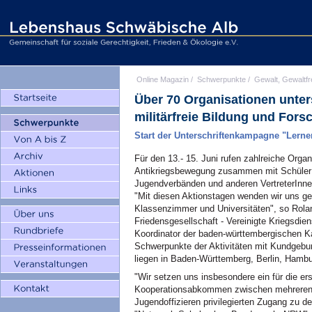
Online Magazin
/
Schwerpunkte
/
Gewalt, Gewaltfr
Über 70 Organisationen unter
militärfreie Bildung und Fors
Start der Unterschriftenkampagne "Lerne
Für den 13.- 15. Juni rufen zahlreiche Orga
Antikriegsbewegung zusammen mit SchülerI
Jugendverbänden und anderen VertreterInnen 
"Mit diesen Aktionstagen wenden wir uns ge
Klassenzimmer und Universitäten", so Rola
Friedensgesellschaft - Vereinigte Kriegsd
Koordinator der baden-württembergischen K
Schwerpunkte der Aktivitäten mit Kundgebu
liegen in Baden-Württemberg, Berlin, Hamb
"Wir setzen uns insbesondere ein für die e
Kooperationsabkommen zwischen mehreren B
Jugendoffizieren privilegierten Zugang zu