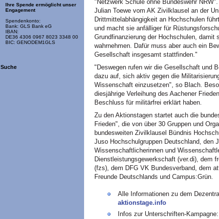
"Netzwerk Schule ohne Bundeswehr NRW". Di
Ihre Spende ermöglicht unser
Julian Toewe vom AK Zivilklausel an der U
Engagement
Drittmittelabhängigkeit an Hochschulen führ
Spendenkonto:
Bank: GLS Bank eG
und macht sie anfälliger für Rüstungsforsc
IBAN:
Grundfinanzierung der Hochschulen, damit sie
DE36 4306 0967 8023 3348 00
BIC: GENODEM1GLS
wahrnehmen. Dafür muss aber auch ein Bew
Gesellschaft insgesamt stattfinden."
"Deswegen rufen wir die Gesellschaft und B
Suche
dazu auf, sich aktiv gegen die Militarisierun
Wissenschaft einzusetzen", so Blach. Bes
diesjährige Verleihung des Aachener Friede
Beschluss für militärfrei erklärt haben.
Zu den Aktionstagen startet auch die bunde
Frieden", die von über 30 Gruppen und Organ
bundesweiten Zivilklausel Bündnis Hochsc
Juso Hochschulgruppen Deutschland, den 
Wissenschaftlicherinnen und Wissenschaftle
Dienstleistungsgewerkschaft (ver.di), dem
(fzs), dem DFG VK Bundesverband, dem atta
Freunde Deutschlands und Campus:Grün.
Alle Informationen zu dem Dezentr
aktionstage.info
Infos zur Unterschriften-Kampagne