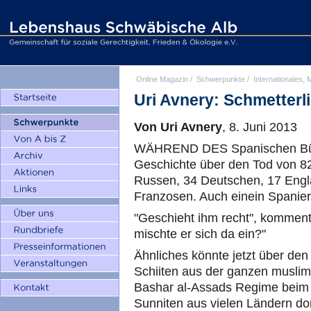
Online Magazin
/
Schwerpunkte
/
Internationales, M
Uri Avnery: Schmetter
Von Uri Avnery
, 8. Juni 2013
WÄHREND DES Spanischen Bürge
Geschichte über den Tod von 82
Russen, 34 Deutschen, 17 Engl
Franzosen. Auch einein Spanier
"Geschieht ihm recht", komment
mischte er sich da ein?"
Ähnliches könnte jetzt über den
Schiiten aus der ganzen musli
Bashar al-Assads Regime beim 
Sunniten aus vielen Ländern dor