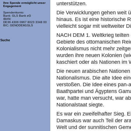
unterstützen.
Ihre Spende ermöglicht unser
Engagement
Die Verwicklungen gehen weit ü
Spendenkonto:
Bank: GLS Bank eG
hinaus. Es ist eine historische 
IBAN:
DE36 4306 0967 8023 3348 00
vielleicht sogar mit weltweiter 
BIC: GENODEM1GLS
NACH DEM 1. Weltkrieg teilten 
Suche
Gebiete des ottomanischen Reic
Kolonialismus nicht mehr zeitg
wurden ihre neuen Kolonien (wi
kaschiert oder als Nationen im 
Die neuen arabischen Nationen
Nationalismus. Die alte Idee e
verstoßen. Die Idee eines pan-
Baathpartei und Ägyptens Gama
war, hatte man versucht, war a
Nationalstaat siegte.
Es war ein zweifelhafter Sieg. Ei
Damaskus war auch Teil der ar
Welt und der sunnitischen Geme