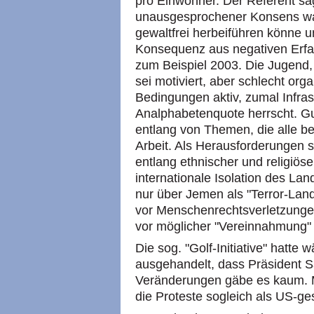
pro Einwohner. Der Referent sag
unausgesprochener Konsens wa
gewaltfrei herbeiführen könne u
Konsequenz aus negativen Erf
zum Beispiel 2003. Die Jugend
sei motiviert, aber schlecht org
Bedingungen aktiv, zumal Infras
Analphabetenquote herrscht. Gut
entlang von Themen, die alle be
Arbeit. Als Herausforderungen s
entlang ethnischer und religiöser
internationale Isolation des La
nur über Jemen als "Terror-Lan
vor Menschenrechtsverletzungen 
vor möglicher "Vereinnahmung" 
Die sog. "Golf-Initiative" hatte
ausgehandelt, dass Präsident Sa
Veränderungen gäbe es kaum. M
die Proteste sogleich als US-ges