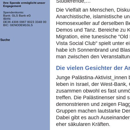
Studierende,…
Ihre Spende ermöglicht unser
Engagement
Die Vielfalt an Menschen, Disku
Spendenkonto:
Anarchistische, islamistische u
Bank: GLS Bank eG
IBAN:
DE36 4306 0967 8023 3348 00
Homosexueller auf derselben B
BIC: GENODEM1GLS
Demos und Tanz. Bereiche zu K
Migration, eine tunesische "Ol
Suche
Vista Social Club" spielt unter
habe ich Sonnenbrand und Blas
man zwischen den Veranstaltung
Die vielen Gesichter der A
Junge Palästina-Aktivist_innen 
leben in Israel, der West-Bank
zusammen obwohl es fast unmögl
treffen. Die Palästinenser sind
demonstrieren und zeigen Flagg
Gruppen machen lautstarke Dem
Dabei gibt es auch Auseinander
eher säkularen Kräften.