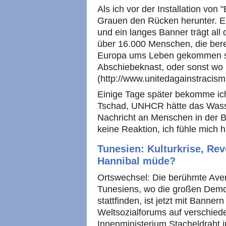
Als ich vor der Installation von 
Grauen den Rücken herunter. Ein
und ein langes Banner trägt al
über 16.000 Menschen, die ber
Europa ums Leben gekommen sin
Abschiebeknast, oder sonst wo
(http://www.unitedagainstracism.
Einige Tage später bekomme ic
Tschad, UNHCR hätte das Wasser
Nachricht an Menschen in der 
keine Reaktion, ich fühle mich hi
Tunesien: Kulturkrise, Rev
Hannibal müde?
Ortswechsel: Die berühmte Aven
Tunesiens, wo die großen Demon
stattfinden, ist jetzt mit Banne
Weltsozialforums auf verschie
Innenministerium Stacheldraht