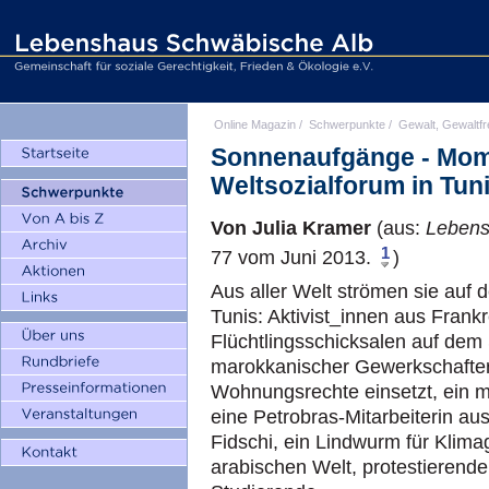
Online Magazin
/
Schwerpunkte
/
Gewalt, Gewaltfr
Sonnenaufgänge - Mo
Weltsozialforum in Tun
Von Julia Kramer
(aus:
Lebens
1
77 vom Juni 2013.
)
Aus aller Welt strömen sie auf
Tunis: Aktivist_innen aus Frankr
Flüchtlingsschicksalen auf dem 
marokkanischer Gewerkschafter,
Wohnungsrechte einsetzt, ein mu
eine Petrobras-Mitarbeiterin aus
Fidschi, ein Lindwurm für Klima
arabischen Welt, protestierende 