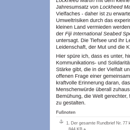
Lockheed Martin
mit dem kleinen
Jahresumsatz von
Lockheed Ma
Vielfaches - daher ist zu erwar
Umweltrisiken durch das experi
kleinen Land vermieden werden
der
Fiji International Seabed Sp
untersagt. Die Tiefsee und ihr 
Leidenschaft, der Mut und die K
Hier spüre ich, dass es unter, h
Kommunikations- und Solidaritä
Stärke gibt, die in der Vielfalt u
offenen Frage einer gemeinsame
kraftvolle Erinnerung daran, da
Menschenwürde überall zuhause 
Bemühung, die Welt gerechter, 
zu gestalten.
Fußnoten
1.
Der gesamte Rundbrief Nr. 77 
, 844 KB