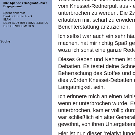
Ihre Spende ermöglicht unser
vom Knesset-Rednerpult aus - ei
Engagement
unterbrochen zu werden. Die Z
Spendenkonto:
Bank: GLS Bank eG
erlaubten mir, scharf zu erwider
IBAN:
DE36 4306 0967 8023 3348 00
Berichterstattung anzuziehen.
BIC: GENODEM1GLS
Ich selbst war auch ein sehr hä
Suche
machen, hat mir richtig Spaß ge
wozu ich sonst eine ganze Rede
Dieses Geben und Nehmen ist d
Debatten. Es testet deine Schne
Beherrschung des Stoffes und 
dies würden Knesset-Debatten 
Langatmigkeit sein.
Ich erinnere mich an einen Mini
wenn er unterbrochen wurde. Es
unterbrochen, kam er völlig dur
war schließlich ein alter Genera
gewöhnt, von ihren Untergeben
Hier ist nun dieser (relativ) jun