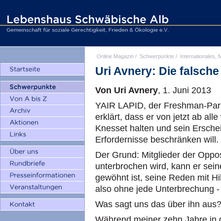
Online Magazin
/
Schwerpunkte
/
Internationales, M
Uri Avnery: Die falsche
Von Uri Avnery
, 1. Juni 2013
YAIR LAPID, der Freshman-Parla
erklärt, dass er von jetzt ab al
Knesset halten und sein Erschei
Erfordernisse beschränken will.
Der Grund: Mitglieder der Oppo
unterbrochen wird, kann er sei
gewöhnt ist, seine Reden mit H
also ohne jede Unterbrechung - 
Was sagt uns das über ihn aus
Während meiner zehn Jahre in d