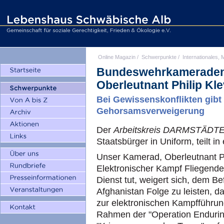
Online Magazin
/
Schwerpunkte
/
Internationales, M
Bundeswehrkameraden s
Oberleutnant Philip Kle
Bei Gewissenskonflikten gibt e
Gehorsamsverweigerung
Der
Arbeitskreis DARMSTÄDT
Staatsbürger in Uniform, teilt in
Unser Kamerad, Oberleutnant Ph
Elektronischer Kampf Fliegende
Dienst tut, weigert sich, dem B
Afghanistan Folge zu leisten, da
zur elektronischen Kampfführung
Rahmen der "Operation Enduri