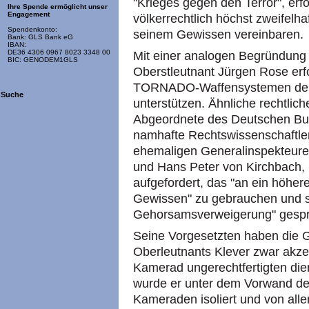
"Krieges gegen den Terror", erf
Ihre Spende ermöglicht unser
Engagement
völkerrechtlich höchst zweifelha
Spendenkonto:
seinem Gewissen vereinbaren.
Bank: GLS Bank eG
IBAN:
DE36 4306 0967 8023 3348 00
Mit einer analogen Begründung 
BIC: GENODEM1GLS
Oberstleutnant Jürgen Rose erf
TORNADO-Waffensystemen der 
Suche
unterstützen. Ähnliche rechtlich
Abgeordnete des Deutschen Bun
namhafte Rechtswissenschaftler
ehemaligen Generalinspekteur
und Hans Peter von Kirchbach,
aufgefordert, das "an ein höh
Gewissen" zu gebrauchen und so
Gehorsamsverweigerung" gesp
Seine Vorgesetzten haben die 
Oberleutnants Klever zwar akzep
Kamerad ungerechtfertigten die
wurde er unter dem Vorwand de
Kameraden isoliert und von all