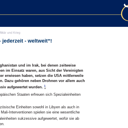
ilitär und Krieg
 jederzeit - weltweit”!
fghanistan und im Irak, bei denen zeitweise
en im Einsatz waren, aus Sicht der Vereinigten
er erwiesen haben, setzen die USA mittlerweile
rmen. Dazu gehören neben Drohnen vor allem auch
1
assiv aufgewertet wurden.
opäischen Staaten erfreuen sich Spezialeinheiten
nzösische Einheiten sowohl in Libyen als auch in
 Mali-Interventionen spielen sie eine wesentliche
einheiten sukzessive aufgewertet, wofür sie ab
en.