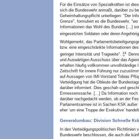
Für die Einsätze von Spezialkräften ist dies
sich die Bundeswehr anmaßt, darüber zu befi
Geheimhaltungspflicht unterliegen: "Der Inf
Grenze", formuliert es die Bundeswehr, "w
Informationen das Wohl des Bundes […] sowi
eingesetzten Soldaten oder deren Angehöri
Wohlgemerkt, das Parlamentsbeteiligungsg
bzw. eine eingeschränkte Informationen des
13
geringer Intensität und Tragweite".
Dennoc
und Auswärtigen Ausschuss über das Agieren 
erhalten häufig vollkommen unvollständige 
Zeitschrift für innere Führung nur zuzustim
auf Aussagen von IMI-Vorstand Tobias Pflüge
Verteidigung hat die Obleute der Bundestag
darüber informiert. Dies geschah und geschie
Ermessenssache. […] Da Information noch lä
darüber nachgedacht werden, ob an der Fests
Parlamentsarmee ist in Sachen KSK außer Kr
eher ‘um eine Truppe der Exekutive’ handelt
Generalumbau: Division Schnelle Krä
In den Verteidigungspolitischen Richtlinien
Bundeswehr beschlossen, die auch die künfti