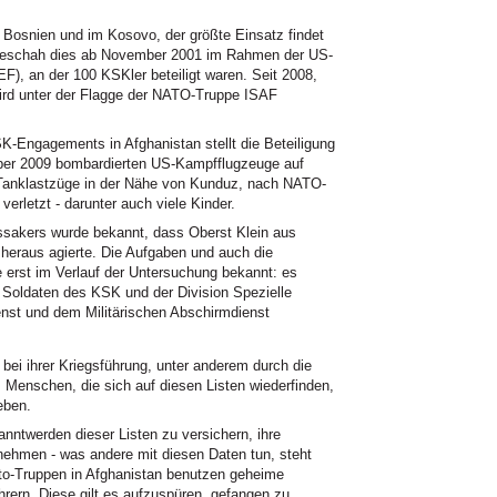
n Bosnien und im Kosovo, der größte Einsatz findet
st geschah dies ab November 2001 im Rahmen der US-
F), an der 100 KSKler beteiligt waren. Seit 2008,
wird unter der Flagge der NATO-Truppe ISAF
K-Engagements in Afghanistan stellt die Beteiligung
er 2009 bombardierten US-Kampfflugzeuge auf
Tanklastzüge in der Nähe von Kunduz, nach NATO-
rletzt - darunter auch viele Kinder.
akers wurde bekannt, dass Oberst Klein aus
eraus agierte. Die Aufgaben und auch die
erst im Verlauf der Untersuchung bekannt: es
 Soldaten des KSK und der Division Spezielle
nst und dem Militärischen Abschirmdienst
bei ihrer Kriegsführung, unter anderem durch die
". Menschen, die sich auf diesen Listen wiederfinden,
eben.
nntwerden dieser Listen zu versichern, ihre
nehmen - was andere mit diesen Daten tun, steht
Nato-Truppen in Afghanistan benutzen geheime
hrern. Diese gilt es aufzuspüren, gefangen zu