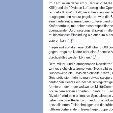
Im Kern sollen dabei am 1. Januar 2014 die 
KSK) und die "Division Luftbewegliche Opera
Schnelle Kräfte" (DSK) verschmolzen werden
ausgesprochen robust projektiert, wird die
einen jederzeit alarmierbaren Eliteverband v
Kräfteportfolio, mit hoher einsatzspezifischer
überragender Durchsetzungsfähigkeit in allen
multinationaler Einbindung als auch im au
14
agieren kann."
Insgesamt soll die neue DSK über 8.600 Sold
gegen Irreguläre Kräfte oder eine Schnelle A
15
durchgeführt werden können."
Dem militär- und rüstungsnahen Newsletter V
Einheit sichtlich anzumerken: "Noch gibt 
Bundeswehr, die ‘Division Schnelle Kräfte’
Geisterdivision, könnte man etwas salopp 
deutschen Heeres ein höchst schlagkräftiger
formieren, der in der weltweiten MilitärCom
vor seinem ersten scharfen Einsatz für Furor
Division’ wird eine ultimative Spezialtrup
geheimnisumwitterte Kommando Spezialkräfte
spezialisierten Fallschirmjäger und die luft
lufttransportierenden Heeresfliegertruppe ü