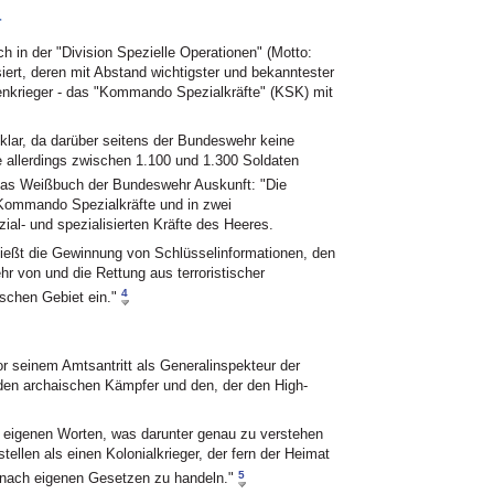
r
h in der "Division Spezielle Operationen" (Motto:
nisiert, deren mit Abstand wichtigster und bekanntester
tenkrieger - das "Kommando Spezialkräfte" (KSK) mit
lar, da darüber seitens der Bundeswehr keine
 allerdings zwischen 1.100 und 1.300 Soldaten
as Weißbuch der Bundeswehr Auskunft: "Die
m Kommando Spezialkräfte und in zwei
l- und spezialisierten Kräfte des Heeres.
ließt die Gewinnung von Schlüsselinformationen, den
hr von und die Rettung aus terroristischer
4
schen Gebiet ein."
r seinem Amtsantritt als Generalinspekteur der
den archaischen Kämpfer und den, der den High-
in eigenen Worten, was darunter genau zu verstehen
ellen als einen Kolonialkrieger, der fern der Heimat
5
, nach eigenen Gesetzen zu handeln."