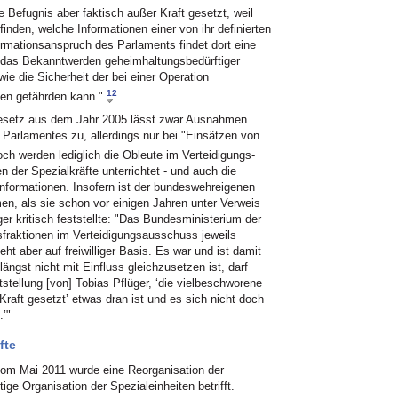
e Befugnis aber faktisch außer Kraft gesetzt, weil
nden, welche Informationen einer von ihr definierten
ormationsanspruch des Parlaments findet dort eine
o das Bekanntwerden geheimhaltungsbedürftiger
e die Sicherheit der bei einer Operation
12
gen gefährden kann."
esetz aus dem Jahr 2005 lässt zwar Ausnahmen
 Parlamentes zu, allerdings nur bei "Einsätzen von
h werden lediglich die Obleute im Verteidigungs-
der Spezialkräfte unterrichtet - und auch die
Informationen. Insofern ist der bundeswehreigenen
men, als sie schon vor einigen Jahren unter Verweis
r kritisch feststellte: "Das Bundesministerium der
sfraktionen im Verteidigungsausschuss jeweils
ht aber auf freiwilliger Basis. Es war und ist damit
ngst nicht mit Einfluss gleichzusetzen ist, darf
tellung [von] Tobias Pflüger, ‘die vielbeschworene
aft gesetzt’ etwas dran ist und es sich nicht doch
.’"
fte
 vom Mai 2011 wurde eine Reorganisation der
ge Organisation der Spezialeinheiten betrifft.