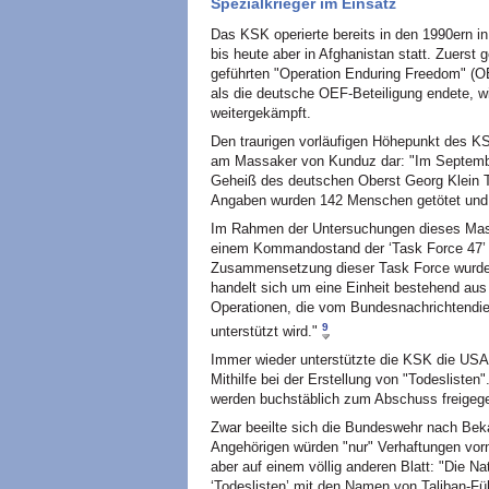
Spezialkrieger im Einsatz
Das KSK operierte bereits in den 1990ern i
bis heute aber in Afghanistan statt. Zuer
geführten "Operation Enduring Freedom" (OE
als die deutsche OEF-Beteiligung endete, 
weitergekämpft.
Den traurigen vorläufigen Höhepunkt des KS
am Massaker von Kunduz dar: "Im Septemb
Geheiß des deutschen Oberst Georg Klein 
Angaben wurden 142 Menschen getötet und ve
Im Rahmen der Untersuchungen dieses Mass
einem Kommandostand der ‘Task Force 47’ h
Zusammensetzung dieser Task Force wurde 
handelt sich um eine Einheit bestehend aus
Operationen, die vom Bundesnachrichtendie
9
unterstützt wird."
Immer wieder unterstützte die KSK die USA 
Mithilfe bei der Erstellung von "Todeslisten
werden buchstäblich zum Abschuss freigeg
Zwar beeilte sich die Bundeswehr nach Beka
Angehörigen würden "nur" Verhaftungen vor
aber auf einem völlig anderen Blatt: "Die 
‘Todeslisten’ mit den Namen von Taliban-Fü