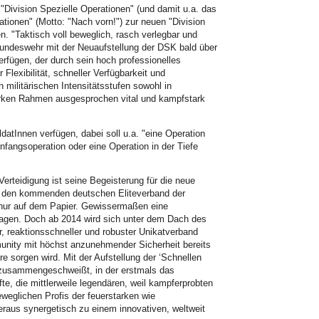
"Division Spezielle Operationen" (und damit u.a. das
tionen" (Motto: "Nach vorn!") zur neuen "Division
. "Taktisch voll beweglich, rasch verlegbar und
 Bundeswehr mit der Neuaufstellung der DSK bald über
erfügen, der durch sein hoch professionelles
 Flexibilität, schneller Verfügbarkeit und
 militärischen Intensitätsstufen sowohl in
tarken Rahmen ausgesprochen vital und kampfstark
atInnen verfügen, dabei soll u.a. "eine Operation
nfangsoperation oder eine Operation in der Tiefe
erteidigung ist seine Begeisterung für die neue
es den kommenden deutschen Eliteverband der
, nur auf dem Papier. Gewissermaßen eine
sagen. Doch ab 2014 wird sich unter dem Dach des
, reaktionsschneller und robuster Unikatverband
munity mit höchst anzunehmender Sicherheit bereits
e sorgen wird. Mit der Aufstellung der ‘Schnellen
pe zusammengeschweißt, in der erstmals das
, die mittlerweile legendären, weil kampferprobten
beweglichen Profis der feuerstarken wie
beraus synergetisch zu einem innovativen, weltweit