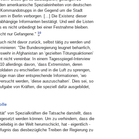
rden amerikanische Spezialeinheiten von deutschen
e Kommandotrupps in der Gegend um die Stadt
ikern in Berlin verborgen. […] Die Existenz dieser
bhängige Informanten bestätigt. Und weil die Listen
ss es nicht unbedingt bei einer Festnahme bleiben.
10
icht nur Gefangene."
uch nicht davor zurück, selbst tätig zu werden und
minieren: "Die Bundesregierung leugnet beharrlich,
wehr in Afghanistan an ‘gezielten Tötungsaktionen’
ht nicht vereinbar. In einem Tagesspiegel-Interview
10 allerdings davon, ‘dass Extremisten, deren
oldaten zu erschießen und in die Luft zu sprengen,
füge man über entsprechende Informationen, ‘wo
ersucht werden, ‘diese auszuschalten’. Dies sei, so
ufgabe von Kräften, die speziell dafür ausgebildet,
olle
ität" von Spezialkräften die Tatsache darstellt, dass
ingesetzt werden können. Um zu verhindern, dass die
eliebig in der Welt herumschickt, hat - eigentlich -
efugnis das diesbezügliche Treiben der Regierung zu