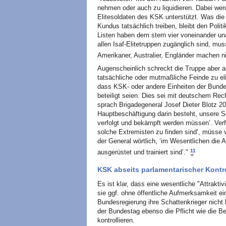
nehmen oder auch zu liquidieren. Dabei we
Elitesoldaten des KSK unterstützt. Was di
Kundus tatsächlich treiben, bleibt den Polit
Listen haben dem stern vier voneinander una
allen Isaf-Elitetruppen zugänglich sind, mu
Amerikaner, Australier, Engländer machen n
Augenscheinlich schreckt die Truppe aber a
tatsächliche oder mutmaßliche Feinde zu eli
dass KSK- oder andere Einheiten der Bundes
beteiligt seien. Dies sei mit deutschem Rec
sprach Brigadegeneral Josef Dieter Blotz 20
Hauptbeschäftigung darin besteht, unsere S
verfolgt und bekämpft werden müssen’. Ver
solche Extremisten zu finden sind’, müsse v
der General wörtlich, ‘im Wesentlichen die A
11
ausgerüstet und trainiert sind’."
KSK abseits parlamentarischer Kontr
Es ist klar, dass eine wesentliche "Attraktiv
sie ggf. ohne öffentliche Aufmerksamkeit e
Bundesregierung ihre Schattenkrieger nicht b
der Bundestag ebenso die Pflicht wie die B
kontrollieren.