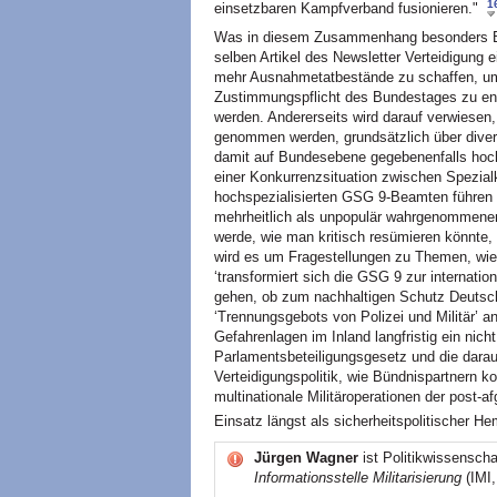
1
einsetzbaren Kampfverband fusionieren."
Was in diesem Zusammenhang besonders Be
selben Artikel des Newsletter Verteidigung 
mehr Ausnahmetatbestände zu schaffen, um
Zustimmungspflicht des Bundestages zu entz
werden. Andererseits wird darauf verwiese
genommen werden, grundsätzlich über diver
damit auf Bundesebene gegebenenfalls hochp
einer Konkurrenzsituation zwischen Spezia
hochspezialisierten GSG 9-Beamten führen 
mehrheitlich als unpopulär wahrgenommenen
werde, wie man kritisch resümieren könnte, 
wird es um Fragestellungen zu Themen, wie
‘transformiert sich die GSG 9 zur internati
gehen, ob zum nachhaltigen Schutz Deutsc
‘Trennungsgebots von Polizei und Militär’ an
Gefahrenlagen im Inland langfristig ein nic
Parlamentsbeteiligungsgesetz und die darau
Verteidigungspolitik, wie Bündnispartnern kon
multinationale Militäroperationen der post-
Einsatz längst als sicherheitspolitischer H
Jürgen Wagner
ist Politikwissenscha
Informationsstelle Militarisierung
(IMI