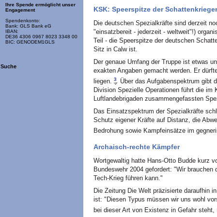
Ihre Spende ermöglicht unser
KSK: Speerspitze der Schattenkriege
Engagement
Spendenkonto:
Die deutschen Spezialkräfte sind derzeit noc
Bank: GLS Bank eG
"einsatzbereit - jederzeit - weltweit"!) orga
IBAN:
DE36 4306 0967 8023 3348 00
Teil - die Speerspitze der deutschen Schat
BIC: GENODEM1GLS
Sitz in Calw ist.
Der genaue Umfang der Truppe ist etwas unk
Suche
exakten Angaben gemacht werden. Er dürfte
3
liegen.
Über das Aufgabenspektrum gibt d
Division Spezielle Operationen führt die i
Luftlandebrigaden zusammengefassten Spezia
Das Einsatzspektrum der Spezialkräfte sch
Schutz eigener Kräfte auf Distanz, die Abwe
Bedrohung sowie Kampfeinsätze im gegneri
Archaisch-rechte Kämpfer
Wortgewaltig hatte Hans-Otto Budde kurz vo
Bundeswehr 2004 gefordert: "Wir brauchen 
Tech-Krieg führen kann."
Die Zeitung Die Welt präzisierte daraufhin 
ist: "Diesen Typus müssen wir uns wohl vorst
bei dieser Art von Existenz in Gefahr steht