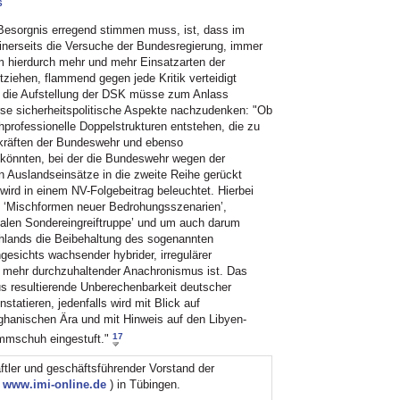
6
sorgnis erregend stimmen muss, ist, dass im
einerseits die Versuche der Bundesregierung, immer
 hierdurch mehr und mehr Einsatzarten der
iehen, flammend gegen jede Kritik verteidigt
n, die Aufstellung der DSK müsse zum Anlass
se sicherheitspolitische Aspekte nachzudenken: "Ob
rofessionelle Doppelstrukturen entstehen, die zu
lkräften der Bundeswehr und ebenso
könnten, bei der die Bundeswehr wegen der
 Auslandseinsätze in die zweite Reihe gerückt
wird in einem NV-Folgebeitrag beleuchtet. Hierbei
 ‘Mischformen neuer Bedrohungsszenarien’,
onalen Sondereingreiftruppe’ und um auch darum
hlands die Beibehaltung des sogenannten
gesichts wachsender hybrider, irregulärer
ht mehr durchzuhaltender Anachronismus ist. Das
s resultierende Unberechenbarkeit deutscher
statieren, jedenfalls wird mit Blick auf
afghanischen Ära und mit Hinweis auf den Libyen-
17
emmschuh eingestuft."
ftler und geschäftsführender Vorstand der
,
www.imi-online.de
) in Tübingen.