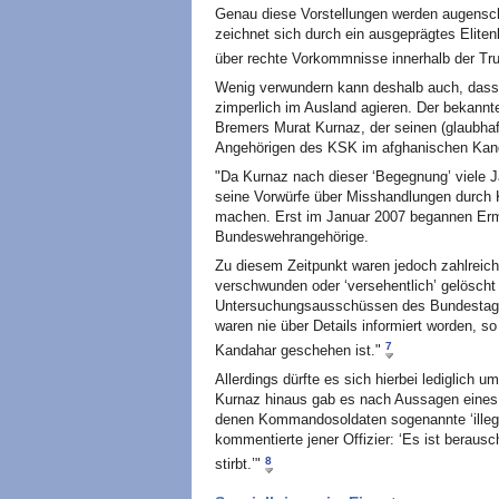
Genau diese Vorstellungen werden augensch
zeichnet sich durch ein ausgeprägtes Elite
über rechte Vorkommnisse innerhalb der Tr
Wenig verwundern kann deshalb auch, dass 
zimperlich im Ausland agieren. Der bekannte
Bremers Murat Kurnaz, der seinen (glaubha
Angehörigen des KSK im afghanischen Kand
"Da Kurnaz nach dieser ‘Begegnung’ viele J
seine Vorwürfe über Misshandlungen durch KS
machen. Erst im Januar 2007 begannen Ermi
Bundeswehrangehörige.
Zu diesem Zeitpunkt waren jedoch zahlrei
verschwunden oder ‘versehentlich’ gelöscht 
Untersuchungsausschüssen des Bundestags b
waren nie über Details informiert worden, so
7
Kandahar geschehen ist."
Allerdings dürfte es sich hierbei lediglich 
Kurnaz hinaus gab es nach Aussagen eines n
denen Kommandosoldaten sogenannte ‘illegal
kommentierte jener Offizier: ‘Es ist beraus
8
stirbt.’"