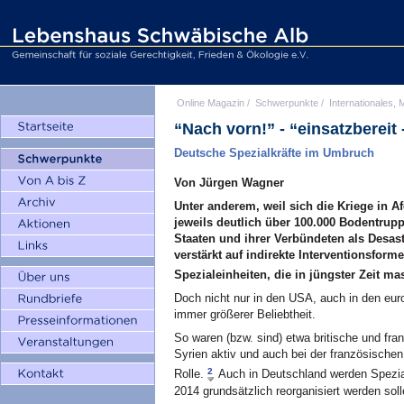
Online Magazin
/
Schwerpunkte
/
Internationales, M
“Nach vorn!” - “einsatzbereit -
Deutsche Spezialkräfte im Umbruch
Von Jürgen Wagner
Unter anderem, weil sich die Kriege in A
jeweils deutlich über 100.000 Bodentrupp
Staaten und ihrer Verbündeten als Desast
verstärkt auf indirekte Interventionsfo
Spezialeinheiten, die in jüngster Zeit m
Doch nicht nur in den USA, auch in den eur
immer größerer Beliebtheit.
So waren (bzw. sind) etwa britische und fra
Syrien aktiv und auch bei der französischen
2
Rolle.
Auch in Deutschland werden Spezial
2014 grundsätzlich reorganisiert werden soll