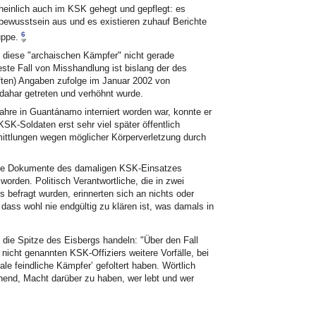
einlich auch im KSK gehegt und gepflegt: es
nbewusstsein aus und es existieren zuhauf Berichte
6
uppe.
diese "archaischen Kämpfer" nicht gerade
ste Fall von Misshandlung ist bislang der des
ften) Angaben zufolge im Januar 2002 von
ahar getreten und verhöhnt wurde.
ahre in Guantánamo interniert worden war, konnte er
K-Soldaten erst sehr viel später öffentlich
ttlungen wegen möglicher Körperverletzung durch
che Dokumente des damaligen KSK-Einsatzes
worden. Politisch Verantwortliche, die in zwei
efragt wurden, erinnerten sich an nichts oder
 dass wohl nie endgültig zu klären ist, was damals in
um die Spitze des Eisbergs handeln: "Über den Fall
icht genannten KSK-Offiziers weitere Vorfälle, bei
e feindliche Kämpfer’ gefoltert haben. Wörtlich
chend, Macht darüber zu haben, wer lebt und wer