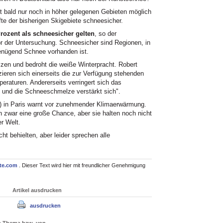
t bald nur noch in höher gelegenen Gebieten möglich
fte der bisherigen Skigebiete schneesicher.
rozent als schneesicher gelten
, so der
or der Untersuchung. Schneesicher sind Regionen, in
enügend Schnee vorhanden ist.
zen und bedroht die weiße Winterpracht. Robert
eren sich einerseits die zur Verfügung stehenden
raturen. Andererseits verringert sich das
und die Schneeschmelze verstärkt sich".
A) in Paris warnt vor zunehmender Klimaerwärmung.
n zwar eine große Chance, aber sie halten noch nicht
r Welt.
ht behielten, aber leider sprechen alle
te.com
. Dieser Text wird hier mit freundlicher Genehmigung
Artikel ausdrucken
ausdrucken