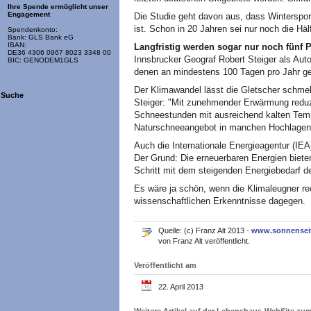
Ihre Spende ermöglicht unser
Engagement
Die Studie geht davon aus, dass Winterspor
ist. Schon in 20 Jahren sei nur noch die Häl
Spendenkonto:
Bank: GLS Bank eG
IBAN:
Langfristig werden sogar nur noch fünf P
DE36 4306 0967 8023 3348 00
Innsbrucker Geograf Robert Steiger als Aut
BIC: GENODEM1GLS
denen an mindestens 100 Tagen pro Jahr g
Der Klimawandel lässt die Gletscher schmel
Suche
Steiger: "Mit zunehmender Erwärmung reduzi
Schneestunden mit ausreichend kalten Tempe
Naturschneeangebot in manchen Hochlagen 
Auch die Internationale Energieagentur (IE
Der Grund: Die erneuerbaren Energien biete
Schritt mit dem steigenden Energiebedarf de
Es wäre ja schön, wenn die Klimaleugner rec
wissenschaftlichen Erkenntnisse dagegen.
Quelle: (c) Franz Alt 2013 -
www.sonnensei
von Franz Alt veröffentlicht.
Veröffentlicht am
22. April 2013