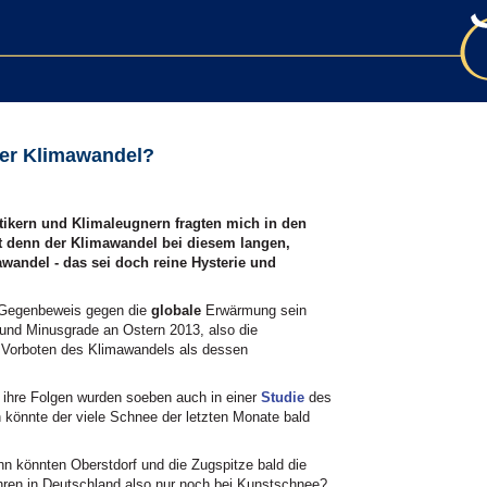
der Klimawandel?
tikern und Klimaleugnern fragten mich in den
t denn der Klimawandel bei diesem langen,
wandel - das sei doch reine Hysterie und
n Gegenbeweis gegen die
globale
Erwärmung sein
und Minusgrade an Ostern 2013, also die
 Vorboten des Klimawandels als dessen
ihre Folgen wurden soeben auch in einer
Studie
des
 könnte der viele Schnee der letzten Monate bald
n könnten Oberstdorf und die Zugspitze bald die
hren in Deutschland also nur noch bei Kunstschnee?