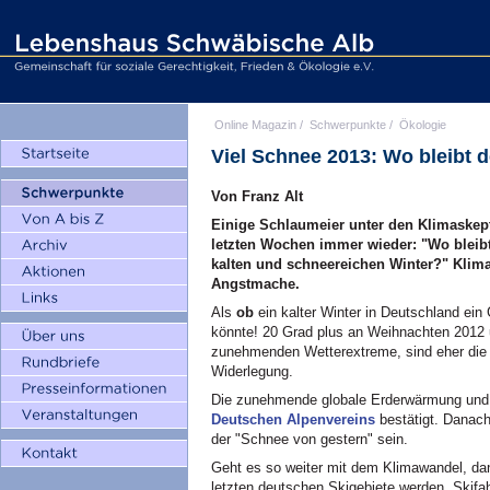
Online Magazin
/
Schwerpunkte
/
Ökologie
Viel Schnee 2013: Wo bleibt 
Von Franz Alt
Einige Schlaumeier unter den Klimaskep
letzten Wochen immer wieder: "Wo bleib
kalten und schneereichen Winter?" Klima
Angstmache.
Als
ob
ein kalter Winter in Deutschland ei
könnte! 20 Grad plus an Weihnachten 2012 
zunehmenden Wetterextreme, sind eher die
Widerlegung.
Die zunehmende globale Erderwärmung und 
Deutschen Alpenvereins
bestätigt. Danach
der "Schnee von gestern" sein.
Geht es so weiter mit dem Klimawandel, dan
letzten deutschen Skigebiete werden. Skifa