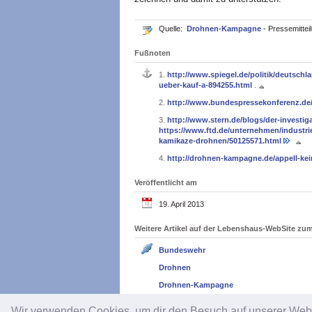
Quelle:
Drohnen-Kampagne
- Pressemitte
Fußnoten
1.
http://www.spiegel.de/politik/deutsch
ueber-kauf-a-894255.html
.
2.
http://www.bundespressekonferenz.de/i
3.
http://www.stern.de/blogs/der-investig
https://www.ftd.de/unternehmen/industri
kamikaze-drohnen/50125571.html
4.
http://drohnen-kampagne.de/appell-ke
Veröffentlicht am
19. April 2013
Weitere Artikel auf der Lebenshaus-WebSite z
Bundeswehr
Drohnen
Drohnen-Kampagne
Wir verwenden Cookies, um dir den Besuch auf unserer We