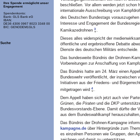
Ihre Spende ermöglicht unser
beschließen. Vor allem werden jetzt schon h
Engagement
internationale Ausschreibung von Kampfdro
Spendenkonto:
Bank: GLS Bank eG
des Deutschen Bundestags vorauszugehen
IBAN:
Interesse und Engagement der Bundesregie
DE36 4306 0967 8023 3348 00
BIC: GENODEM1GLS
3
Kamikazedrohnen
.
Dieses alles widerspricht der medienwirksa
Suche
öffentliche und ergebnisoffene Debatte abw
Dienste des deutschen Militärs entscheide.
Das bundesweite Bündnis der Drohnen-Kampag
Vorbereitungen zur Anschaffung von Kampfd
Das Bündnis hatte am 24. März einen Appel
Bundeswehr veröffentlicht, der inzwischen
Initiativen aus der Friedens- und Bürgerre
4
mitgetragen wird
.
Dem Appell haben sich jetzt auch vier Part
Grünen
, die
Piraten
und die
DKP
unterstütz
Bundesvorstands-Ebene. Damit dürfte der V
aus dem Bundeswahlkampf herauszuhalten, e
Das Bündnis der Drohnen-Kampagne informie
kampagne.de
über Hintergründe zum Them
es einzelnen Personen wie Gruppen, den App
zeichnen und damit zu unterstützen.