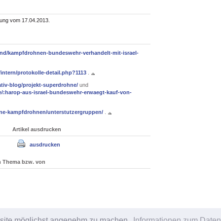
ilung vom 17.04.2013.
land/kampfdrohnen-bundeswehr-verhandelt-mit-israel-
ntern/protokolle-detail.php?1113
.
ativ-blog/projekt-superdrohne/
und
e/:harop-aus-israel-bundeswehr-erwaegt-kauf-von-
ine-kampfdrohnen/unterstutzergruppen/
.
Artikel ausdrucken
ausdrucken
um Thema bzw. von
bsite möglichst angenehm zu machen.
Informationen zum Daten