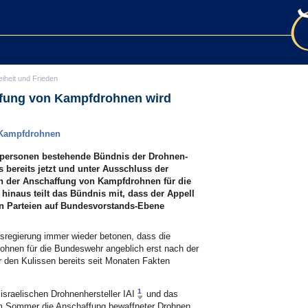
eiheit und Frieden
fung von Kampfdrohnen wird
n Kampfdrohnen
lpersonen bestehende Bündnis der Drohnen-
 bereits jetzt und unter Ausschluss der
ich der Anschaffung von Kampfdrohnen für die
inaus teilt das Bündnis mit, dass der Appell
 Parteien auf Bundesvorstands-Ebene
esregierung immer wieder betonen, dass die
hnen für die Bundeswehr angeblich erst nach der
r den Kulissen bereits seit Monaten Fakten
1
israelischen Drohnenhersteller IAI
und das
sem Sommer die Anschaffung bewaffneter Drohnen