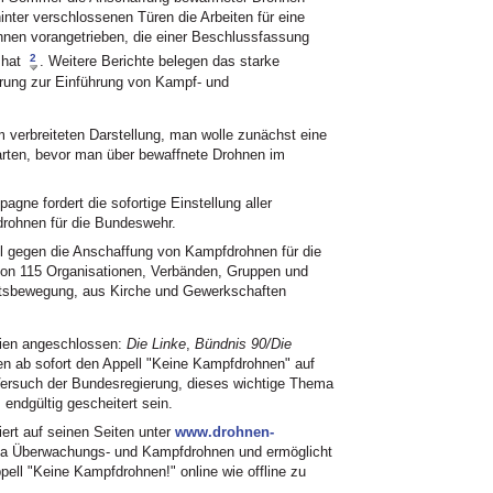
inter verschlossenen Türen die Arbeiten für eine
hnen vorangetrieben, die einer Beschlussfassung
2
 hat
. Weitere Berichte belegen das starke
rung zur Einführung von Kampf- und
m verbreiteten Darstellung, man wolle zunächst eine
arten, bevor man über bewaffnete Drohnen im
ne fordert die sofortige Einstellung aller
rohnen für die Bundeswehr.
l gegen die Anschaffung von Kampfdrohnen für die
 von 115 Organisationen, Verbänden, Gruppen und
chtsbewegung, aus Kirche und Gewerkschaften
eien angeschlossen:
Die Linke
,
Bündnis 90/Die
en ab sofort den Appell "Keine Kampfdrohnen" auf
ersuch der Bundesregierung, dieses wichtige Thema
ndgültig gescheitert sein.
rt auf seinen Seiten unter
www.drohnen-
a Überwachungs- und Kampfdrohnen und ermöglicht
ell "Keine Kampfdrohnen!" online wie offline zu