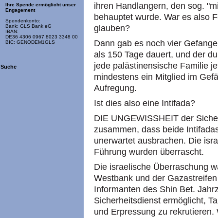
ihren Handlangern, den sog. "mi
Ihre Spende ermöglicht unser
Engagement
behauptet wurde. War es also Fol
Spendenkonto:
glauben?
Bank: GLS Bank eG
IBAN:
DE36 4306 0967 8023 3348 00
Dann gab es noch vier Gefange
BIC: GENODEM1GLS
als 150 Tage dauert, und der du
jede palästinensische Familie je
Suche
mindestens ein Mitglied im Gefän
Aufregung.
Ist dies also eine Intifada?
DIE UNGEWISSHEIT der Sicherhe
zusammen, dass beide Intifadas 
unerwartet ausbrachen. Die isra
Führung wurden überrascht.
Die israelische Überraschung 
Westbank und der Gazastreifen
Informanten des Shin Bet. Jah
Sicherheitsdienst ermöglicht, 
und Erpressung zu rekrutieren.