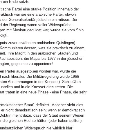
 ein Ende setzte.
tische Partei eine starke Position innerhalb der
aktisch war sie eine arabische Partei, obwohl
 der Generalsekretär jüdisch sein müsse. Die
 der Regierung waren voller Widersprüche -
ngen mit Moskau geduldet war, wurde sie vom Shin
olgt.
pais zuvor erwähnten arabischen Quislingen)
die Kommunisten dessen, was sie praktisch zu einem
ieß. Ihre Macht in den arabischen Städten und
Machtposition, die Mapai bis 1977 in der jüdischen
agten, gegen sie zu opponieren!
en Partei ausgestoßen worden war, wurde die
nach liberaler. Die Militärregierung wurde 1966
ersten Abstimmungen in der Knesset). Schließlich
ustellen und in die Knesset einzutreten. Die
t traten in eine neue Phase - eine Phase, die sehr
mokratischer Staat" definiert. Mancher sieht dies
n er nicht demokratisch sein; wenn er demokratisch
lle Doktrin meint dazu, dass der Staat seinem Wesen
r die gleichen Rechte hätten (oder haben sollten).
rundsätzlichen Widerspruch nie wirklich klar