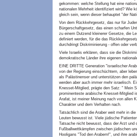
gekommen: welche Stellung hat eine national
nationalen Mehrheit identifiziert wird? Wie 
gleich sein, wenn dieser behauptet "der Nat
Von dem Rückkehrgesetz, das nur für Juden
Bürgerschaftgesetz, das einen scharfen Un
zu einem Dutzend kleinerer Gesetze, die Leu
definiert werden, für die das Rückkehrgesetz 
durchdringt Diskriminierung - offen oder ver
Viele Israelis erklären, dass sie die Diskr
demokratische Länder ihre eigenen national
EINE DRITTE Generation "israelischer Arabe
von der Regierung einschüchtern, aber leben
als Palästinenser und unterstützen den pal
werden aber auch immer mehr israelisch. Ein
Knesset-Mitglied, prägte den Satz: " Mein S
prominenteste arabische Knesset-Mitglied is
Arafat, ist meiner Meinung nach von allen K
Charakter und dem Verhalten nach.
Tatsächlich sind die Araber weit mehr in die 
Leuten bewusst ist. Viele jüdische Patiente
Tatsache nicht bewusst, dass der Arzt und d
Fußballwettkämpfen zwischen jüdischen und
Hooligans "Tod den Arabern!", und ihre arab