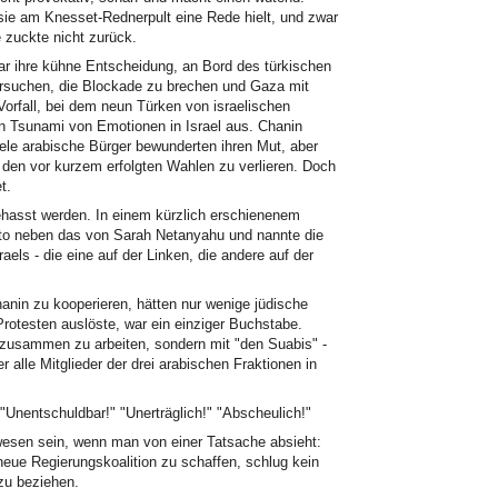
 sie am Knesset-Rednerpult eine Rede hielt, und zwar
 zuckte nicht zurück.
ar ihre kühne Entscheidung, an Bord des türkischen
rsuchen, die Blockade zu brechen und Gaza mit
 Vorfall, bei dem neun Türken von israelischen
 Tsunami von Emotionen in Israel aus. Chanin
iele arabische Bürger bewunderten ihren Mut, aber
ei den vor kurzem erfolgten Wahlen zu verlieren. Doch
t.
ehasst werden. In einem kürzlich erschienenem
 Foto neben das von Sarah Netanyahu und nannte die
els - die eine auf der Linken, die andere auf der
hanin zu kooperieren, hätten nur wenige jüdische
 Protesten auslöste, war ein einziger Buchstabe.
i zusammen zu arbeiten, sondern mit "den Suabis" -
r alle Mitglieder der drei arabischen Fraktionen in
 "Unentschuldbar!" "Unerträglich!" "Abscheulich!"
en sein, wenn man von einer Tatsache absieht:
eue Regierungskoalition zu schaffen, schlug kein
 zu beziehen.