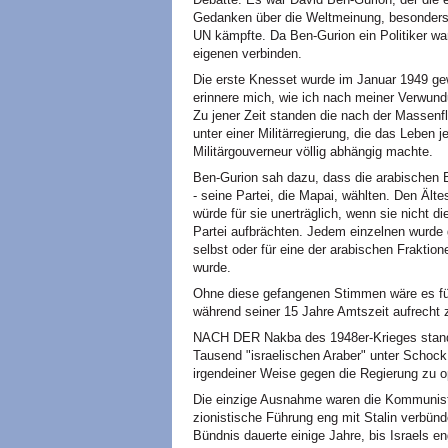
Gedanken über die Weltmeinung, besonders zu
UN kämpfte. Da Ben-Gurion ein Politiker war
eigenen verbinden.
Die erste Knesset wurde im Januar 1949 gew
erinnere mich, wie ich nach meiner Verwund
Zu jener Zeit standen die nach der Massenfl
unter einer Militärregierung, die das Leben 
Militärgouverneur völlig abhängig machte.
Ben-Gurion sah dazu, dass die arabischen Bü
- seine Partei, die Mapai, wählten. Den Ält
würde für sie unerträglich, wenn sie nicht 
Partei aufbrächten. Jedem einzelnen wurde 
selbst oder für eine der arabischen Fraktio
wurde.
Ohne diese gefangenen Stimmen wäre es für
während seiner 15 Jahre Amtszeit aufrecht z
NACH DER Nakba des 1948er-Krieges stand
Tausend "israelischen Araber" unter Schock.
irgendeiner Weise gegen die Regierung zu o
Die einzige Ausnahme waren die Kommunist
zionistische Führung eng mit Stalin verbünd
Bündnis dauerte einige Jahre, bis Israels 