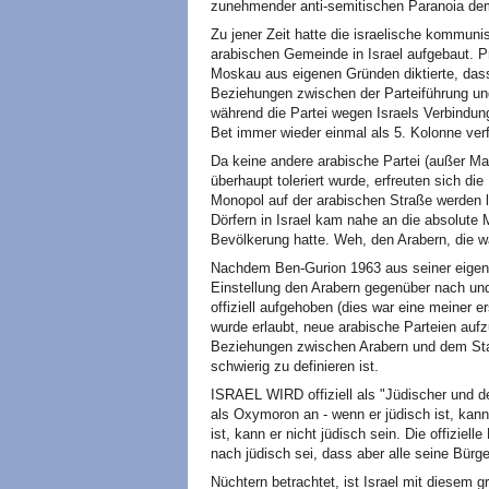
zunehmender anti-semitischen Paranoia dem
Zu jener Zeit hatte die israelische kommunis
arabischen Gemeinde in Israel aufgebaut. Pr
Moskau aus eigenen Gründen diktierte, dass
Beziehungen zwischen der Parteiführung und
während die Partei wegen Israels Verbindu
Bet immer wieder einmal als 5. Kolonne verf
Da keine andere arabische Partei (außer Ma
überhaupt toleriert wurde, erfreuten sich 
Monopol auf der arabischen Straße werden l
Dörfern in Israel kam nahe an die absolute 
Bevölkerung hatte. Weh, den Arabern, die w
Nachdem Ben-Gurion 1963 aus seiner eigen
Einstellung den Arabern gegenüber nach und 
offiziell aufgehoben (dies war eine meiner 
wurde erlaubt, neue arabische Parteien aufz
Beziehungen zwischen Arabern und dem Staa
schwierig zu definieren ist.
ISRAEL WIRD offiziell als "Jüdischer und de
als Oxymoron an - wenn er jüdisch ist, kan
ist, kann er nicht jüdisch sein. Die offizie
nach jüdisch sei, dass aber alle seine Bürge
Nüchtern betrachtet, ist Israel mit diesem g