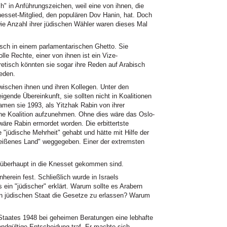
ch" in Anführungszeichen, weil eine von ihnen, die
esset-Mitglied, den populären Dov Hanin, hat. Doch
 Die Anzahl ihrer jüdischen Wähler waren dieses Mal
tisch in einem parlamentarischen Ghetto. Sie
lle Rechte, einer von ihnen ist ein Vize-
retisch könnten sie sogar ihre Reden auf Arabisch
reden.
ischen ihnen und ihren Kollegen. Unter den
igende Übereinkunft, sie sollten nicht in Koalitionen
men sie 1993, als Yitzhak Rabin von ihrer
ine Koalition aufzunehmen. Ohne dies wäre das Oslo-
e Rabin ermordet worden. Die erbittertste
ne "jüdische Mehrheit" gehabt und hätte mit Hilfe der
heißenes Land" weggegeben. Einer der extremsten
 überhaupt in die Knesset gekommen sind.
erein fest. Schließlich wurde in Israels
 ein "jüdischer" erklärt. Warum sollte es Arabern
 den jüdischen Staat die Gesetze zu erlassen? Warum
taates 1948 bei geheimen Beratungen eine lebhafte
endgültige Entscheidung traf. Er machte sich