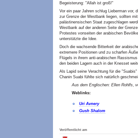
Begeisterung: "Allah ist groß!"
Vor ein paar Jahren schlug Lieberman vor, di
zur Grenze der Westbank liegen, sollten mit
palästinensischen Staat zugeschlagen werden
Westbank auf der anderen Seite der Grenze
Protestes vonseiten der arabischen Bevölker
unterstützte die Idee.
Doch die wachsende Bitterkeit der arabische
extremere Positionen und zu scharfen Äußer
Flügels in ihrem anti-arabischen Rassismus
den beiden Lagern auch in der Knesset weite
Als Lapid seine Verachtung für die "Suabis
Chanin Suabi fühlte sich natürlich geschmei
Aus dem Englischen: Ellen Rohlfs
,
vo
Weblinks:
Uri Avnery
Gush Shalom
Veröffentlicht am