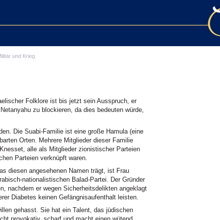
ilitär und Krieg
ischer Folklore ist bis jetzt sein Ausspruch, er
Netanyahu zu blockieren, da dies bedeuten würde,
en. Die Suabi-Familie ist eine große Hamula (eine
arten Orten. Mehrere Mitglieder dieser Familie
Knesset, alle als Mitglieder zionistischer Parteien
schen Parteien verknüpft waren.
das diesen angesehenen Namen trägt, ist Frau
arabisch-nationalistischen Balad-Partei. Der Gründer
sen, nachdem er wegen Sicherheitsdelikten angeklagt
rer Diabetes keinen Gefängnisaufenthalt leisten.
illen gehasst. Sie hat ein Talent, das jüdischen
sicht provokativ, scharf und macht einen wütend.