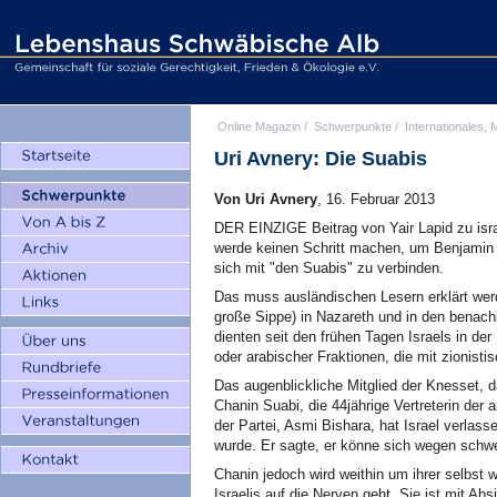
Online Magazin
/
Schwerpunkte
/
Internationales, M
Uri Avnery: Die Suabis
Von Uri Avnery
, 16. Februar 2013
DER EINZIGE Beitrag von Yair Lapid zu israel
werde keinen Schritt machen, um Benjamin 
sich mit "den Suabis" zu verbinden.
Das muss ausländischen Lesern erklärt werd
große Sippe) in Nazareth und in den benachb
dienten seit den frühen Tagen Israels in der 
oder arabischer Fraktionen, die mit zionisti
Das augenblickliche Mitglied der Knesset, 
Chanin Suabi, die 44jährige Vertreterin der 
der Partei, Asmi Bishara, hat Israel verlas
wurde. Er sagte, er könne sich wegen schwe
Chanin jedoch wird weithin um ihrer selbst w
Israelis auf die Nerven geht. Sie ist mit Ab