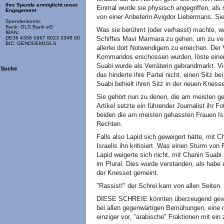
Ihre Spende ermöglicht unser
Einmal wurde sie physisch angegriffen, als
Engagement
von einer Anbeterin Avigdor Liebermans. Sie
Spendenkonto:
Bank: GLS Bank eG
Was sie berühmt (oder verhasst) machte, w
IBAN:
Schiffes Mavi Marmara zu gehen, um zu ve
DE36 4306 0967 8023 3348 00
BIC: GENODEM1GLS
allerlei dort Notwendigem zu erreichen. Der
Kommandos erschossen wurden, löste einen
Suabi wurde als Verräterin gebrandmarkt. V
Suche
das hinderte ihre Partei nicht, einen Sitz b
Suabi behielt ihren Sitz in der neuen Knesse
Sie gehört nun zu denen, die am meisten g
Artikel setzte ein führender Journalist ihr
beiden die am meisten gehassten Frauen Isra
Rechten.
Falls also Lapid sich geweigert hätte, mit C
Israelis ihn kritisiert. Was einen Sturm von
Lapid weigerte sich nicht, mit Chanin Suab
im Plural. Dies wurde verstanden, als habe e
der Knesset gemeint.
"Rassist!" der Schrei kam von allen Seiten.
DIESE SCHREIE könnten überzeugend gewes
bei allen gegenwärtigen Bemühungen, eine n
einziger vor, "arabische" Fraktionen mit ein