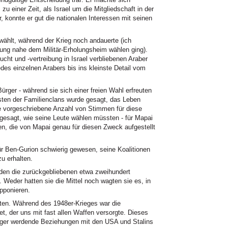
 einer Zeit, als Israel um die Mitgliedschaft in der
, konnte er gut die nationalen Interessen mit seinen
ählt, während der Krieg noch andauerte (ich
ung nahe dem Militär-Erholungsheim wählen ging).
ucht und -vertreibung in Israel verbliebenen Araber
jedes einzelnen Arabers bis ins kleinste Detail vom
rger - während sie sich einer freien Wahl erfreuten
esten der Familienclans wurde gesagt, das Leben
die vorgeschriebene Anzahl von Stimmen für diese
gesagt, wie seine Leute wählen müssten - für Mapai
nen, die von Mapai genau für diesen Zweck aufgestellt
 Ben-Gurion schwierig gewesen, seine Koalitionen
u erhalten.
en die zurückgebliebenen etwa zweihundert
 Weder hatten sie die Mittel noch wagten sie es, in
pponieren.
en. Während des 1948er-Krieges war die
et, der uns mit fast allen Waffen versorgte. Dieses
enger werdende Beziehungen mit den USA und Stalins