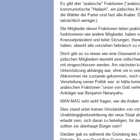
Es gibt drei "arabische" Fraktionen ("arabis
kommunistische "Hadash", ein jüdisches Kn
die Wähler der Partei sind fast alle Araber.
tatsächlich weniger.)
Die Mitglieder dieser Fraktionen leben prak
funktionieren wie andere Mitglieder, haben vo
Knessetpräsident und leitet Sitzungen, theo
halten, obwohl alle vorziehen hebräisch zu 
Doch gibt es so etwas wie eine Glaswand zw
jüdischen Mitgliedern besteht eine stillschwe
mit eingeschlossen werden. Am nächsten ka
Unterstützung abhängig war, ohne sie in se
Abkommen nie zustande gekommen, noch wär
Verurteilung seiner Politik war: er hätte kei
arabischen Fraktionen "unser von Gott ver
Ankläger war Benjamin Netanyahu.
MAN MAG sehr wohl fragen, wie die Araber
Dies stand unter keinen Umständen von vornh
Unabhängigkeitserklärung der neue Staat als
erlaubt sein, sich daran zu beteiligen, für
sollten sie überhaupt Bürger sein?
Darüber gab es während der Gründung des S
Debatte. Es war David Ben-Gurion, der die 