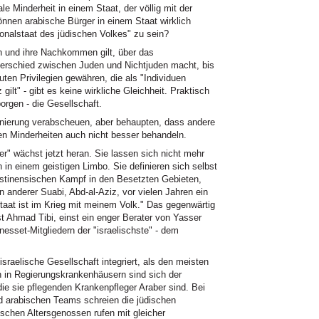
e Minderheit in einem Staat, der völlig mit der
können arabische Bürger in einem Staat wirklich
ionalstaat des jüdischen Volkes" zu sein?
 und ihre Nachkommen gilt, über das
terschied zwischen Juden und Nichtjuden macht, bis
ten Privilegien gewähren, die als "Individuen
gilt" - gibt es keine wirkliche Gleichheit. Praktisch
borgen - die Gesellschaft.
iminierung verabscheuen, aber behaupten, dass andere
en Minderheiten auch nicht besser behandeln.
r" wächst jetzt heran. Sie lassen sich nicht mehr
 in einem geistigen Limbo. Sie definieren sich selbst
ästinensischen Kampf in den Besetzten Gebieten,
 anderer Suabi, Abd-al-Aziz, vor vielen Jahren ein
taat ist im Krieg mit meinem Volk." Das gegenwärtig
t Ahmad Tibi, einst ein enger Berater von Yasser
nesset-Mitgliedern der "israelischste" - dem
israelische Gesellschaft integriert, als den meisten
n in Regierungskrankenhäusern sind sich der
ie sie pflegenden Krankenpfleger Araber sind. Bei
 arabischen Teams schreien die jüdischen
ischen Altersgenossen rufen mit gleicher