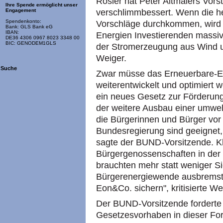
Rösler hat Peter Altmaiers Vor
Ihre Spende ermöglicht unser
verschlimmbessert. Wenn die h
Engagement
Spendenkonto:
Vorschläge durchkommen, wird 
Bank: GLS Bank eG
IBAN:
Energien Investierenden massiv
DE36 4306 0967 8023 3348 00
BIC: GENODEM1GLS
der Stromerzeugung aus Wind u
Weiger.
Suche
Zwar müsse das Erneuerbare-E
weiterentwickelt und optimiert 
ein neues Gesetz zur Förderung
der weitere Ausbau einer umwe
die Bürgerinnen und Bürger vor 
Bundesregierung sind geeignet,
sagte der BUND-Vorsitzende. Kl
Bürgergenossenschaften in der
brauchten mehr statt weniger Si
Bürgerenergiewende ausbremst, w
Eon&Co. sichern", kritisierte We
Der BUND-Vorsitzende forderte
Gesetzesvorhaben in dieser For