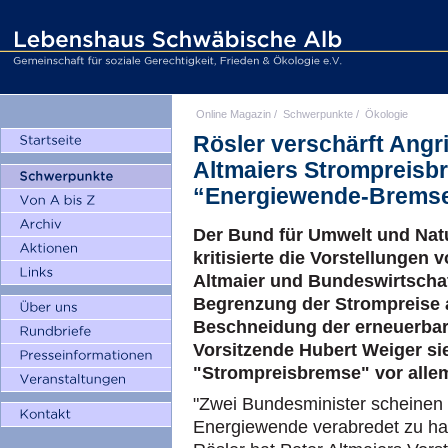
Online Magazin
/
Schwerpunkte
/
Ökologie
Rösler verschärft Angr
Altmaiers Strompreisb
“Energiewende-Brems
Der Bund für Umwelt und Nat
kritisierte die Vorstellungen
Altmaier und Bundeswirtschaf
Begrenzung der Strompreise 
Beschneidung der erneuerbar
Vorsitzende Hubert Weiger si
"Strompreisbremse" vor alle
"Zwei Bundesminister scheinen 
Energiewende verabredet zu ha