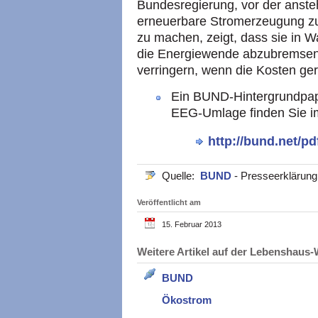
Bundesregierung, vor der anst
erneuerbare Stromerzeugung zu
zu machen, zeigt, dass sie in W
die Energiewende abzubremsen,
verringern, wenn die Kosten ger
Ein BUND-Hintergrundpap
EEG-Umlage finden Sie im
http://bund.net/p
Quelle:
BUND
- Presseerklärun
Veröffentlicht am
15. Februar 2013
Weitere Artikel auf der Lebenshau
BUND
Ökostrom