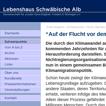
Online Magazin
/
Schwerpunkte
/
Flucht, Migration
“Auf der Flucht vor de
Die durch den Klimawandel au
kommenden Jahrzehnten für al
Herausforderung darstellen. 
Nichtregierungsorganisatione
nun in einem gemeinsamen Ber
Klimamigrationspolitik.
Schon heute zwingt der Klimaw
Lebensgrundlage aufzugeben. Di
andere Staaten, deren Territor
erhebt, verlieren infolge des M
Allein dieser Prozess gefährdet
Millionen Menschen. Durch das