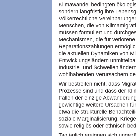
Klimawandel bedingten ökologi
sondern langfristig ihre Lebens
Völkerrechtliche Vereinbarung
Menschen, die von Klimamigratio
müssen formuliert und durchgese
Mechanismen, die für verloren
Reparationszahlungen ermöglich
die aktuellen Dynamiken von Mig
Entwicklungsländern unmittelbar 
Industrie- und Schwellenländer
wohlhabenden Verursachern des
Wir bestreiten nicht, dass Mig
Prozesse sind und dass der Kli
Fällen der einzige Abwanderungs
gewichtige weitere Ursachen fü
etwa die strukturelle Benachte
soziale Marginalisierung, Krieg
sowie religiös oder ethnisch be
Tagtäglich ereignen sich ungezä