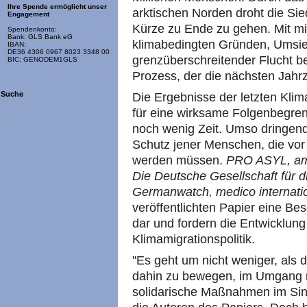
Ihre Spende ermöglicht unser
arktischen Norden droht die Si
Engagement
Kürze zu Ende zu gehen. Mit m
Spendenkonto:
Bank: GLS Bank eG
klimabedingten Gründen, Umsie
IBAN:
DE36 4306 0967 8023 3348 00
grenzüberschreitender Flucht be
BIC: GENODEM1GLS
Prozess, der die nächsten Jahr
Suche
Die Ergebnisse der letzten Klim
für eine wirksame Folgenbegren
noch wenig Zeit. Umso dringend
Schutz jener Menschen, die vor
werden müssen.
PRO ASYL, amne
Die Deutsche Gesellschaft für 
Germanwatch, medico internati
veröffentlichten Papier eine B
dar und fordern die Entwicklung
Klimamigrationspolitik.
"Es geht um nicht weniger, als 
dahin zu bewegen, im Umgang 
solidarische Maßnahmen im Sinn