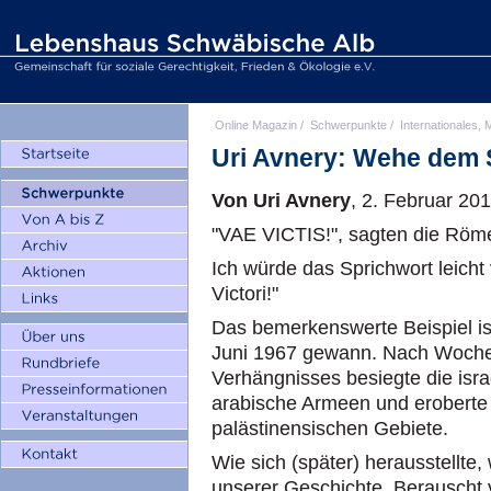
Online Magazin
/
Schwerpunkte
/
Internationales, M
Uri Avnery: Wehe dem 
Von Uri Avnery
, 2. Februar 20
"VAE VICTIS!", sagten die Röm
Ich würde das Sprichwort leich
Victori!"
Das bemerkenswerte Beispiel ist
Juni 1967 gewann. Nach Woche
Verhängnisses besiegte die isr
arabische Armeen und eroberte 
palästinensischen Gebiete.
Wie sich (später) herausstellte,
unserer Geschichte. Berauscht