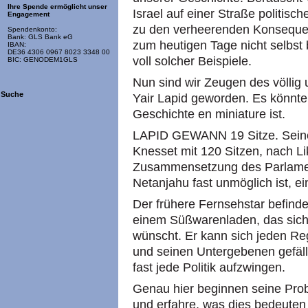
Ihre Spende ermöglicht unser
Israel auf einer Straße politi
Engagement
zu den verheerenden Konsequen
Spendenkonto:
Bank: GLS Bank eG
zum heutigen Tage nicht selbst 
IBAN:
DE36 4306 0967 8023 3348 00
voll solcher Beispiele.
BIC: GENODEM1GLS
Nun sind wir Zeugen des völlig
Suche
Yair Lapid geworden. Es könnte 
Geschichte en miniature ist.
LAPID GEWANN 19 Sitze. Seine F
Knesset mit 120 Sitzen, nach Li
Zusammensetzung des Parlament
Netanjahu fast unmöglich ist, ei
Der frühere Fernsehstar befindet
einem Süßwarenladen, das sic
wünscht. Er kann sich jeden R
und seinen Untergebenen gefäll
fast jede Politik aufzwingen.
Genau hier beginnen seine Prob
und erfahre, was dies bedeuten