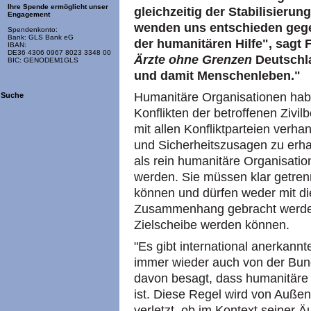
Ihre Spende ermöglicht unser
gleichzeitig der Stabilisierung
Engagement
wenden uns entschieden gege
Spendenkonto:
Bank: GLS Bank eG
der humanitären Hilfe", sagt 
IBAN:
DE36 4306 0967 8023 3348 00
Ärzte ohne Grenzen
Deutschla
BIC: GENODEM1GLS
und damit Menschenleben."
Humanitäre Organisationen hab
Suche
Konflikten der betroffenen Zivi
mit allen Konfliktparteien verh
und Sicherheitszusagen zu erhal
als rein humanitäre Organisatio
werden. Sie müssen klar getrenn
können und dürfen weder mit di
Zusammenhang gebracht werden,
Zielscheibe werden können.
"Es gibt international anerkannt
immer wieder auch von der Bund
davon besagt, dass humanitäre H
ist. Diese Regel wird von Auße
verletzt, ob im Kontext seiner 