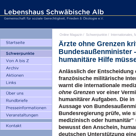
Online Magazin
/
Schwerpunkte
/
Internationales, M
Ärzte ohne Grenzen krit
Bundesaußenminister - 
humanitäre Hilfe müsse
Anlässlich der Entscheidung 
französische militärische Inte
warnt die internationale medi
ohne Grenzen
vor einer Vermi
humanitärer Aufgaben. Die in
Aussage von Bundesaußenmini
Bundesregierung prüfe, wie si
medizinisch oder humanitär" 
bewusst den Anschein, humanit
deutschen Unterstützung einer