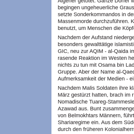
Algerier getötet. Ganze Dörfer 
begingen ungeheuerliche Grausa
setzte Sonderkommandos in der
Massenmorde durchzuführen. Kl
benutzt, um Menschen die Köpf
Nachdem der Aufstand niederges
besonders gewalttätige islamist
GIC, neu zur AQIM - al-Qaida i
rasende Reaktion im Westen her
nichts zu tun mit Osama bin La
Gruppe. Aber der Name al-Qaeda
Aufmerksamkeit der Medien - ein
Nachdem Malis Soldaten ihre klä
März gestürzt hatten, brach im
Nomadische Tuareg-Stammesleu
Azawad aus. Bunt zusammengewü
von Belmokhtars Männern, führ
Shariaregime ein. Aus dem Süde
durch den früheren Kolonialherr