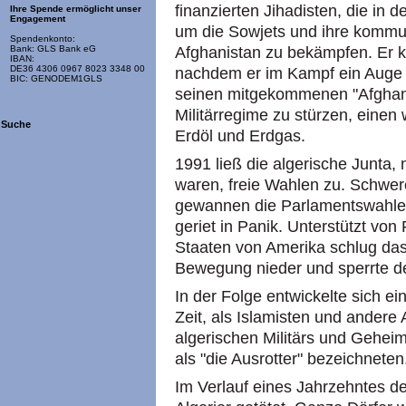
finanzierten Jihadisten, die in
Ihre Spende ermöglicht unser
Engagement
um die Sowjets und ihre kommu
Spendenkonto:
Afghanistan zu bekämpfen. Er ke
Bank: GLS Bank eG
IBAN:
DE36 4306 0967 8023 3348 00
nachdem er im Kampf ein Auge v
BIC: GENODEM1GLS
seinen mitgekommenen "Afghan
Militärregime zu stürzen, einen
Suche
Erdöl und Erdgas.
1991 ließ die algerische Junta
waren, freie Wahlen zu. Schwere
gewannen die Parlamentswahlen 
geriet in Panik. Unterstützt von
Staaten von Amerika schlug das 
Bewegung nieder und sperrte de
In der Folge entwickelte sich ei
Zeit, als Islamisten und andere 
algerischen Militärs und Geheim
als "die Ausrotter" bezeichneten
Im Verlauf eines Jahrzehntes d