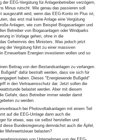
ng der EEG-Vergütung für Anlagenbetreiber verzögern,
s Minus rutscht. Wie genau das passieren soll
rst ausgezahlt wird, wenn das EEG-Konto im Plus ist,
uten, das erst mal keine Anlage eine Vergütung
roße Anlagen, wie zum Beispiel Biogasanlagen und
llen Betreiber von Biogasanlagen oder Windparks
ierung in Vorlage gehen, ohne in die
 das Geheimnis des Ministers. Was jedoch jetzt
ung der Vergütung führt zu einer massiven
in Erneuerbare Energien investieren wollen und so
 einen Beitrag von den Bestandsanlagen zu verlangen.
Bußgeld" dafür bestraft werden, dass sie sich für
 engagiert haben. Dieses "Energiewende Bußgeld"
iff in den Vertrauensschutz dar. Jetzt sollen die
ilowattstunde belastet werden. Aber mit diesem
die Gefahr, dass Betreiber immer wieder damit
gebeten zu werden.
enverbrauch bei Photovoltaikanlagen mit einem Teil
mmt auf die EEG-Umlage dann auch die
er für etwas, was sie selbst herstellen und
rd diese Bundesregierung demnächst auch die Äpfel,
der Mehrwertsteuer belasten?
megenehmigungen von Unternehmen von der EEG-