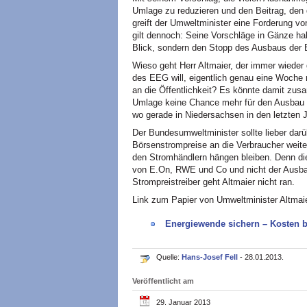
Umlage zu reduzieren und den Beitrag, den 
greift der Umweltminister eine Forderung vo
gilt dennoch: Seine Vorschläge in Gänze ha
Blick, sondern den Stopp des Ausbaus der 
Wieso geht Herr Altmaier, der immer wieder
des EEG will, eigentlich genau eine Woche
an die Öffentlichkeit? Es könnte damit zu
Umlage keine Chance mehr für den Ausbau d
wo gerade in Niedersachsen in den letzten J
Der Bundesumweltminister sollte lieber dar
Börsenstrompreise an die Verbraucher weite
den Stromhändlern hängen bleiben. Denn di
von E.On, RWE und Co und nicht der Ausba
Strompreistreiber geht Altmaier nicht ran.
Link zum Papier von Umweltminister Altmaie
Energiewende sichern – Kosten 
Quelle:
Hans-Josef Fell
- 28.01.2013.
Veröffentlicht am
29. Januar 2013