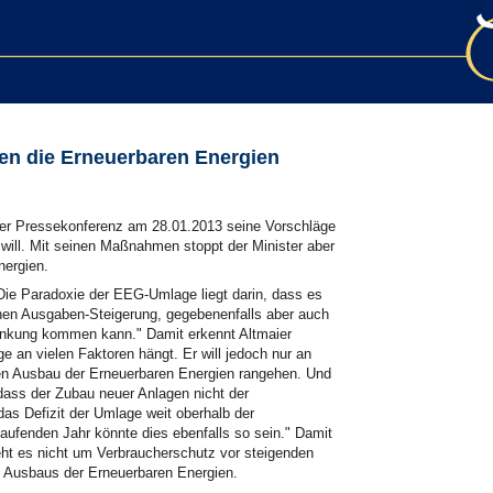
en die Erneuerbaren Energien
ner Pressekonferenz am 28.01.2013 seine Vorschläge
 will. Mit seinen Maßnahmen stoppt der Minister aber
nergien.
"Die Paradoxie der EEG-Umlage liegt darin, dass es
hen Ausgaben-Steigerung, gegebenenfalls aber auch
nkung kommen kann." Damit erkennt Altmaier
 an vielen Faktoren hängt. Er will jedoch nur an
den Ausbau der Erneuerbaren Energien rangehen. Und
 dass der Zubau neuer Anlagen nicht der
 das Defizit der Umlage weit oberhalb der
ufenden Jahr könnte dies ebenfalls so sein." Damit
eht es nicht um Verbraucherschutz vor steigenden
 Ausbaus der Erneuerbaren Energien.