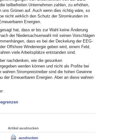
die teilbefreiten Unternehmen zahlen, zu erhöhen,
n uns Grünen auf. Auch wenn dies richtig wäre, so
be nicht wirklich den Schutz der Stromkunden im
Erneuerbaren Energien.
 gesagt hat, dass er bis zur Wahl keine Änderung
 nach der Niedersachsenwahl mit seinen Vorschlägen
sammenhängen, dass es bei der Deckelung der EEG-
er Offshore Windenergie geben wird, einem Feld,
ahren viele Arbeitsplätze entstanden sind.
über nachdenken, wie die gesunken
rgegeben werden können und nicht als Profite bei
e wahren Strompreistreiber sind die hohen Gewinne
u der Erneuerbaren Energien. Aber an diese wahren
r:
begrenzen
Artikel ausdrucken
ausdrucken