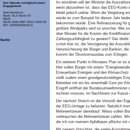
Im einzelnen will der Minister die Auszahlu
Ihre Spende ermöglicht unser
Engagement
wenn abzusehen ist, dass das EEG-Konto in
bleibt jedoch unklar. Wenn die Vergütung e
Spendenkonto:
Bank: GLS Bank eG
würde es zum Beispiel für dieses Jahr bede
IBAN:
DE36 4306 0967 8023 3348 00
bekommen würde. Eine Refinanzierung für g
BIC: GENODEM1GLS
größere Windparks wird so unsicher. Wie so
über Monate für die Kosten der Kreditfinanz
Zahlungsunfähigkeit zu geraten? Das bleibt
Suche
schon klar ist, die Verzögerung der Auszahl
Verunsicherung der Bürger und Banken, die 
kommt der Ökostromausbau zum Erliegen.
Ein weiterer Punkt in Altmaiers Plan ist es
Hier sollen Bürger mit einem "Energiewende 
Erneuerbare Energien und den Klimaschutz
stellt zudem einen grundgesetzwidrigen Eingr
Betreiber mit ein bis eineinhalb Cent pro K
Eingriff eröffnet der Bundesumweltminister 
rechnen müssen, im Nachhinein zur Kasse 
Der nächste Streich ist der Vorstoß den Eig
der EEG-Umlage zu belasten. Natürlich ko
Mehrwertsteuer obendrauf. Wieso sollen Bürg
verbrauchen die Mehrwertsteuer zahlen. Wi
die ich von meinem Apfelbaum pflücke mit 
Mit seinem Vorschlag, die vielen Ausnah