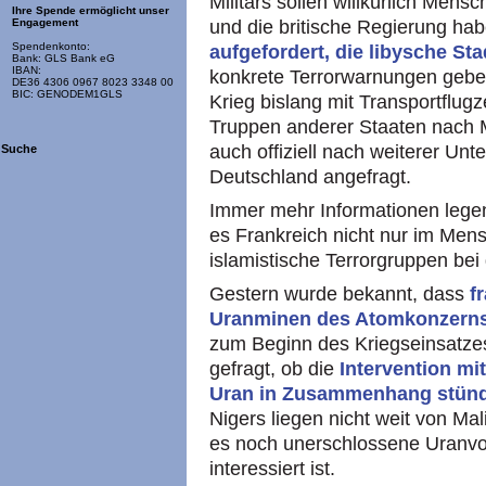
Militärs sollen willkürlich Mens
Ihre Spende ermöglicht unser
und die britische Regierung habe
Engagement
Spendenkonto:
aufgefordert, die libysche St
Bank: GLS Bank eG
IBAN:
konkrete Terrorwarnungen geben
DE36 4306 0967 8023 3348 00
BIC: GENODEM1GLS
Krieg bislang mit Transportflugz
Truppen anderer Staaten nach M
auch offiziell nach weiterer Un
Suche
Deutschland angefragt.
Immer mehr Informationen lege
es Frankreich nicht nur im Me
islamistische Terrorgruppen bei
Gestern wurde bekannt, dass
f
Uranminen des Atomkonzerns
zum Beginn des Kriegseinsatzes
gefragt, ob die
Intervention mi
Uran in Zusammenhang stün
Nigers liegen nicht weit von Mali
es noch unerschlossene Uranv
interessiert ist.