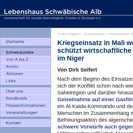
Online Magazin
/
Schwerpunkte
/
Internationales, M
Kriegseinsatz in Mali w
schützt wirtschaftlich
im Niger
Von Dirk Seifert
Nach dem Beginn des Einsatzes 
sich der Konflikt schon nach w
Sahelregion und darüber hinau
Geiselnahme auf einer Gasför
ein Al-Kaida-Kommando und de
Menschen im Zusammenhang mit
Befreiungsaktion des algerische
schwere Vorwürfe auch gegen