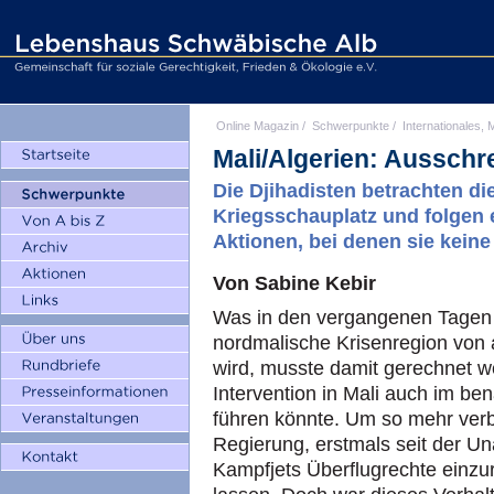
Online Magazin
/
Schwerpunkte
/
Internationales, M
Mali/Algerien: Ausschr
Die Djihadisten betrachten d
Kriegsschauplatz und folgen e
Aktionen, bei denen sie kein
Von Sabine Kebir
Was in den vergangenen Tagen 
nordmalische Krisenregion von 
wird, musste damit gerechnet w
Intervention in Mali auch im be
führen könnte. Um so mehr verbl
Regierung, erstmals seit der U
Kampfjets Überflugrechte einzu