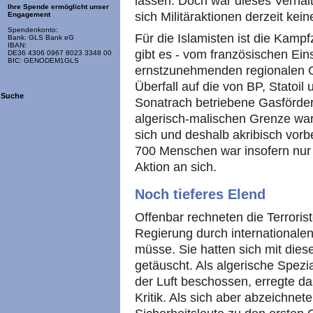
lassen. Doch war dieses Verhalt
Ihre Spende ermöglicht unser
sich Militäraktionen derzeit ke
Engagement
Spendenkonto:
Für die Islamisten ist die Kamp
Bank: GLS Bank eG
IBAN:
gibt es - vom französischen Ei
DE36 4306 0967 8023 3348 00
BIC: GENODEM1GLS
ernstzunehmenden regionalen G
Überfall auf die von BP, Statoi
Suche
Sonatrach betriebene Gasförde
algerisch-malischen Grenze war f
sich und deshalb akribisch vorb
700 Menschen war insofern nur
Aktion an sich.
Noch tieferes Elend
Offenbar rechneten die Terrorist
Regierung durch internationale
müsse. Sie hatten sich mit dies
getäuscht. Als algerische Spezi
der Luft beschossen, erregte d
Kritik. Als sich aber abzeichnet