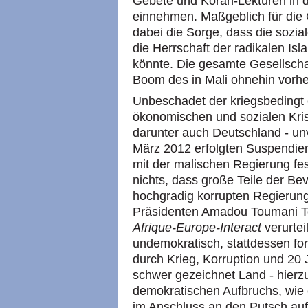
Gebete und Koran-Lektüren in
einnehmen. Maßgeblich für die 
dabei die Sorge, dass die sozial
die Herrschaft der radikalen I
könnte. Die gesamte Gesellschaf
Boom des in Mali ohnehin vorhe
Unbeschadet der kriegsbedingt 
ökonomischen und sozialen Kris
darunter auch Deutschland - un
März 2012 erfolgten Suspendie
mit der malischen Regierung fe
nichts, dass große Teile der Be
hochgradig korrupten Regierun
Präsidenten Amadou Toumani To
Afrique-Europe-Interact
verurtei
undemokratisch, stattdessen for
durch Krieg, Korruption und 20
schwer gezeichnet Land - hierz
demokratischen Aufbruchs, wie e
im Anschluss an den Putsch au