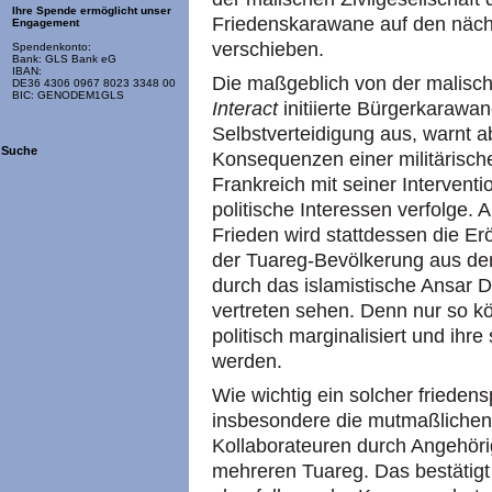
Ihre Spende ermöglicht unser
Friedenskarawane auf den näch
Engagement
verschieben.
Spendenkonto:
Bank: GLS Bank eG
IBAN:
Die maßgeblich von der malisc
DE36 4306 0967 8023 3348 00
BIC: GENODEM1GLS
Interact
initiierte Bürgerkarawan
Selbstverteidigung aus, warnt a
Suche
Konsequenzen einer militärische
Frankreich mit seiner Intervent
politische Interessen verfolge.
Frieden wird stattdessen die Er
der Tuareg-Bevölkerung aus dem
durch das islamistische Ansar D
vertreten sehen. Denn nur so kö
politisch marginalisiert und ihr
werden.
Wie wichtig ein solcher friedensp
insbesondere die mutmaßlichen
Kollaborateuren durch Angehöri
mehreren Tuareg. Das bestätigt