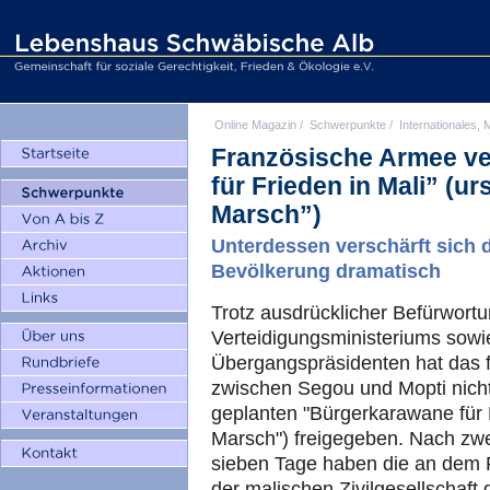
Online Magazin
/
Schwerpunkte
/
Internationales, M
Französische Armee ve
für Frieden in Mali” (u
Marsch”)
Unterdessen verschärft sich 
Bevölkerung dramatisch
Trotz ausdrücklicher Befürwort
Verteidigungsministeriums sow
Übergangspräsidenten hat das fr
zwischen Segou und Mopti nicht
geplanten "Bürgerkarawane für 
Marsch") freigegeben. Nach zwe
sieben Tage haben die an dem P
der malischen Zivilgesellschaft