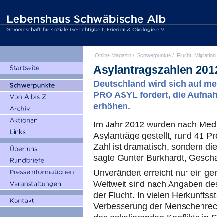
Online Magazin
/
Schwerpunkte
/
Flucht, Migration
Asylantragszahlen 201
Deutschland wird sich auf me
PRO ASYL fordert, die Aufna
erhöhen.
Im Jahr 2012 wurden nach Medi
Asylanträge gestellt, rund 41 Pr
Zahl ist dramatisch, sondern di
sagte Günter Burkhardt, Geschä
Unverändert erreicht nur ein ger
Weltweit sind nach Angaben d
der Flucht. In vielen Herkunftsst
Verbesserung der Menschenrecht