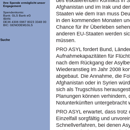
des eskalierenden Konflikts in S
Ihre Spende ermöglicht unser
Afghanistan und im Irak und der
Engagement
Staaten wie dem Iran muss Deu
Spendenkonto:
Bank: GLS Bank eG
IBAN:
in den kommenden Monaten un
DE36 4306 0967 8023 3348 00
BIC: GENODEM1GLS
Chance für ihr Überleben sehen 
anderen EU-Staaten werden sich
müssen.
Suche
PRO ASYL fordert Bund, Länder
Aufnahmekapazitäten für Flücht
nach dem Rückgang der Asylbe
Wiederanstieg im Jahr 2008 kon
abgebaut. Die Annahme, die Folg
Afghanistan oder in Syrien würd
sich als Trugschluss herausgestel
Planungen können verhindern, d
Notunterkünften untergebracht
PRO ASYL erwartet, dass trotz 
Einzelfall sorgfältig und unvor
Schnellverfahren, bei denen As