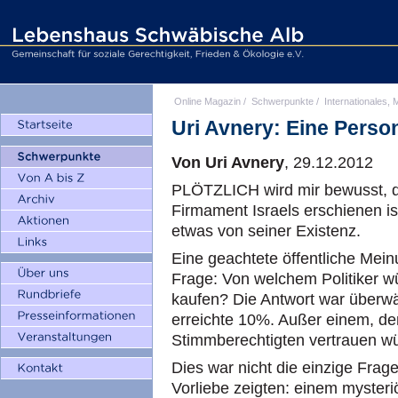
Online Magazin
/
Schwerpunkte
/
Internationales, M
Uri Avnery: Eine Perso
Von Uri Avnery
, 29.12.2012
PLÖTZLICH wird mir bewusst, da
Firmament Israels erschienen is
etwas von seiner Existenz.
Eine geachtete öffentliche Mein
Frage: Von welchem Politiker 
kaufen? Die Antwort war überwäl
erreichte 10%. Außer einem, d
Stimmberechtigten vertrauen wü
Dies war nicht die einzige Frag
Vorliebe zeigten: einem mysteri