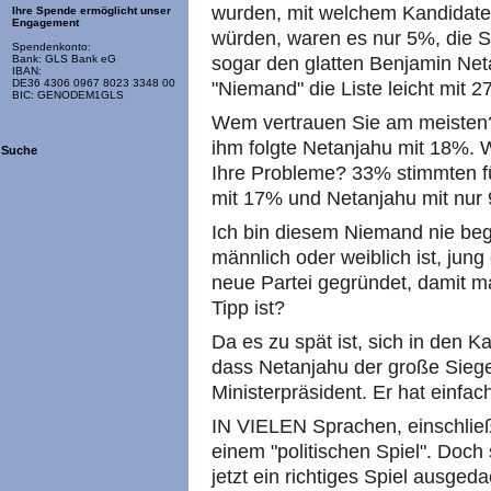
wurden, mit welchem Kandidate
Ihre Spende ermöglicht unser
Engagement
würden, waren es nur 5%, die S
Spendenkonto:
sogar den glatten Benjamin Ne
Bank: GLS Bank eG
IBAN:
DE36 4306 0967 8023 3348 00
"Niemand" die Liste leicht mit 2
BIC: GENODEM1GLS
Wem vertrauen Sie am meisten
ihm folgte Netanjahu mit 18%. W
Suche
Ihre Probleme? 33% stimmten fü
mit 17% und Netanjahu mit nur
Ich bin diesem Niemand nie bege
männlich oder weiblich ist, jung
neue Partei gegründet, damit ma
Tipp ist?
Da es zu spät ist, sich in den K
dass Netanjahu der große Sieger
Ministerpräsident. Er hat einfa
IN VIELEN Sprachen, einschließ
einem "politischen Spiel". Doch s
jetzt ein richtiges Spiel ausgeda