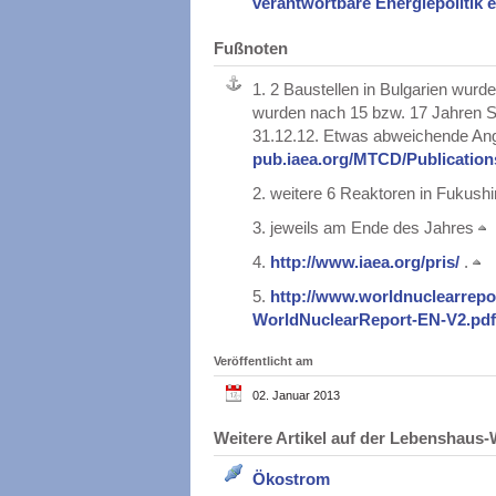
verantwortbare Energiepolitik e
Fußnoten
1.
2 Baustellen in Bulgarien wurd
wurden nach 15 bzw. 17 Jahren St
31.12.12. Etwas abweichende An
pub.iaea.org/MTCD/Publicati
2.
weitere 6 Reaktoren in Fukushim
3.
jeweils am Ende des Jahres
4.
http://www.iaea.org/pris/
.
5.
http://www.worldnuclearrep
WorldNuclearReport-EN-V2.pd
Veröffentlicht am
02. Januar 2013
Weitere Artikel auf der Lebenshau
Ökostrom