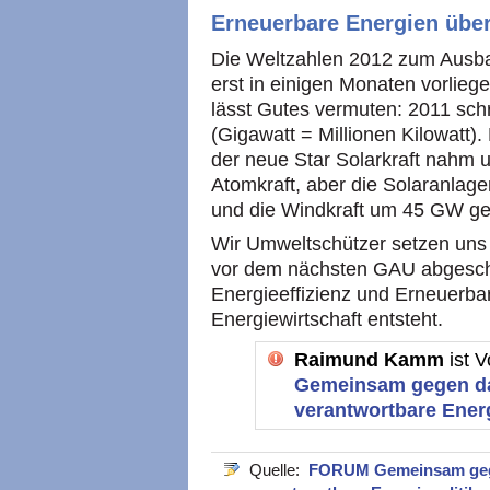
Erneuerbare Energien über
Die Weltzahlen 2012 zum Ausba
erst in einigen Monaten vorlieg
lässt Gutes vermuten: 2011 sc
(Gigawatt = Millionen Kilowatt
der neue Star Solarkraft nahm 
Atomkraft, aber die Solaranla
und die Windkraft um 45 GW g
Wir Umweltschützer setzen uns 
vor dem nächsten GAU abgescha
Energieeffizienz und Erneuerba
Energiewirtschaft entsteht.
Raimund Kamm
ist 
Gemeinsam gegen da
verantwortbare Energi
Quelle:
FORUM Gemeinsam gege