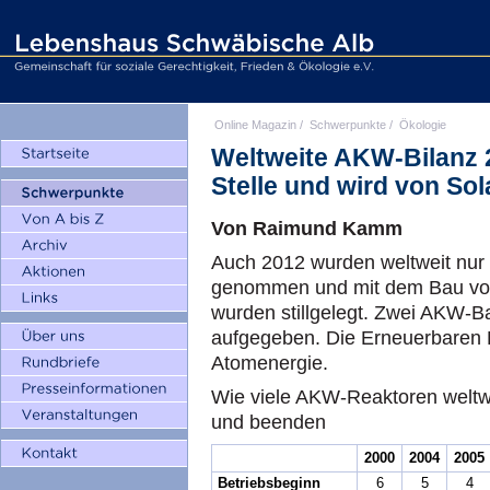
Online Magazin
/
Schwerpunkte
/
Ökologie
Weltweite AKW-Bilanz 20
Stelle und wird von So
Von Raimund Kamm
Auch 2012 wurden weltweit nur 
genommen und mit dem Bau von
wurden stillgelegt. Zwei AKW-B
aufgegeben. Die Erneuerbaren 
Atomenergie.
Wie viele AKW-Reaktoren weltw
und beenden
2000
2004
2005
Betriebsbeginn
6
5
4