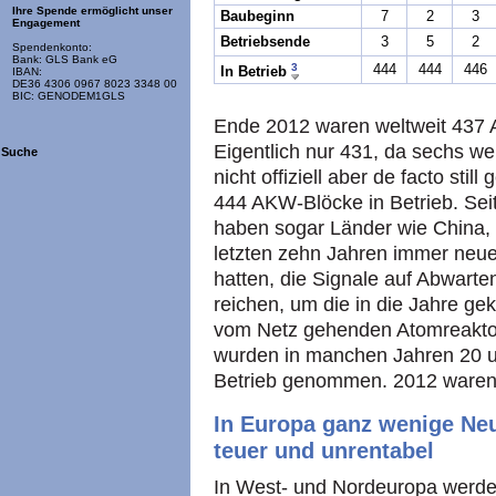
Ihre Spende ermöglicht unser
Baubeginn
7
2
3
Engagement
Betriebsende
3
5
2
Spendenkonto:
Bank: GLS Bank eG
3
444
444
446
In Betrieb
IBAN:
DE36 4306 0967 8023 3348 00
BIC: GENODEM1GLS
Ende 2012 waren weltweit 437 
Eigentlich nur 431, da sechs w
Suche
nicht offiziell aber de facto sti
444 AKW-Blöcke in Betrieb. Se
haben sogar Länder wie China, 
letzten zehn Jahren immer neu
hatten, die Signale auf Abwarten 
reichen, um die in die Jahre g
vom Netz gehenden Atomreaktor
wurden in manchen Jahren 20 u
Betrieb genommen. 2012 waren 
In Europa ganz wenige Neu
teuer und unrentabel
In West- und Nordeuropa werde