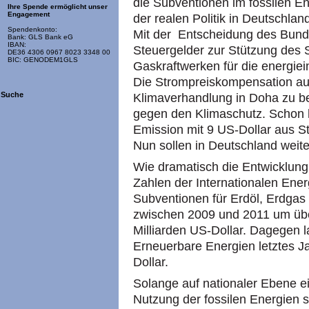
die Subventionen im fossilen En
Ihre Spende ermöglicht unser
Engagement
der realen Politik in Deutschlan
Spendenkonto:
Mit der Entscheidung des Bund
Bank: GLS Bank eG
IBAN:
Steuergelder zur Stützung des
DE36 4306 0967 8023 3348 00
BIC: GENODEM1GLS
Gaskraftwerken für die energie
Die Strompreiskompensation au
Suche
Klimaverhandlung in Doha zu bes
gegen den Klimaschutz. Schon 
Emission mit 9 US-Dollar aus St
Nun sollen in Deutschland wei
Wie dramatisch die Entwicklung 
Zahlen der Internationalen Ener
Subventionen für Erdöl, Erdgas
zwischen 2009 und 2011 um übe
Milliarden US-Dollar. Dagegen l
Erneuerbare Energien letztes Ja
Dollar.
Solange auf nationaler Ebene ei
Nutzung der fossilen Energien s