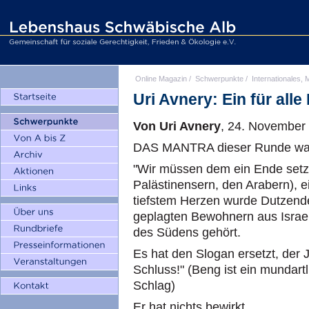
Online Magazin
/
Schwerpunkte
/
Internationales, M
Uri Avnery: Ein für alle
Von Uri Avnery
, 24. November
DAS MANTRA dieser Runde war: 
"Wir müssen dem ein Ende setz
Palästinensern, den Arabern), ei
tiefstem Herzen wurde Dutzend
geplagten Bewohnern aus Israel
des Südens gehört.
Es hat den Slogan ersetzt, der 
Schluss!" (Beng ist ein mundart
Schlag)
Er hat nichts bewirkt.