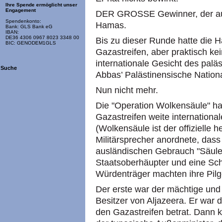
Ihre Spende ermöglicht unser
Engagement
DER GROSSE Gewinner, der aus 
Spendenkonto:
Hamas.
Bank: GLS Bank eG
IBAN:
DE36 4306 0967 8023 3348 00
Bis zu dieser Runde hatte die 
BIC: GENODEM1GLS
Gazastreifen, aber praktisch ke
internationale Gesicht des pal
Suche
Abbas’ Palästinensische Nation
Nun nicht mehr.
Die "Operation Wolkensäule" h
Gazastreifen weite internation
(Wolkensäule ist der offizielle
Militärsprecher anordnete, das
ausländischen Gebrauch "Säule d
Staatsoberhäupter und eine Sch
Würdenträger machten ihre Pilge
Der erste war der mächtige und
Besitzer von Aljazeera. Er war 
den Gazastreifen betrat. Dann k