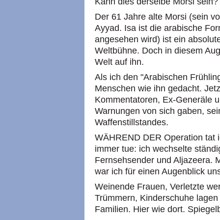
Kann dies derselbe Morsi sein?
Der 61 Jahre alte Morsi (sein v
Ayyad. Isa ist die arabische For
angesehen wird) ist ein absolute
Weltbühne. Doch in diesem Auge
Welt auf ihn.
Als ich den "Arabischen Frühling
Menschen wie ihn gedacht. Jetzt 
Kommentatoren, Ex-Generäle und
Warnungen von sich gaben, sein
Waffenstillstandes.
WÄHREND DER Operation tat ich
immer tue: ich wechselte ständ
Fernsehsender und Aljazeera. 
war ich für einen Augenblick un
Weinende Frauen, Verletzte we
Trümmern, Kinderschuhe lagen 
Familien. Hier wie dort. Spiegelb