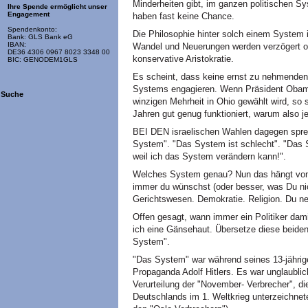
Minderheiten gibt, im ganzen politischen S
Ihre Spende ermöglicht unser
Engagement
haben fast keine Chance.
Spendenkonto:
Die Philosophie hinter solch einem System is
Bank: GLS Bank eG
IBAN:
Wandel und Neuerungen werden verzögert ode
DE36 4306 0967 8023 3348 00
konservative Aristokratie.
BIC: GENODEM1GLS
Es scheint, dass keine ernst zu nehmenden
Systems engagieren. Wenn Präsident Obama
Suche
winzigen Mehrheit in Ohio gewählt wird, so 
Jahren gut genug funktioniert, warum also 
BEI DEN israelischen Wahlen dagegen sprec
System". "Das System ist schlecht". "Das
weil ich das System verändern kann!".
Welches System genau? Nun das hängt von 
immer du wünschst (oder besser, was Du ni
Gerichtswesen. Demokratie. Religion. Du ne
Offen gesagt, wann immer ein Politiker da
ich eine Gänsehaut. Übersetze diese beiden
System".
"Das System" war während seines 13-jähri
Propaganda Adolf Hitlers. Es war unglaubl
Verurteilung der "November- Verbrecher", di
Deutschlands im 1. Weltkrieg unterzeichnet