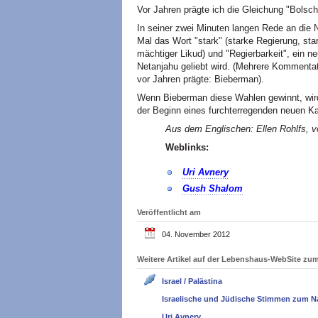
Vor Jahren prägte ich die Gleichung "Bol
In seiner zwei Minuten langen Rede an die N
Mal das Wort "stark" (starke Regierung, sta
mächtiger Likud) und "Regierbarkeit", ein 
Netanjahu geliebt wird. (Mehrere Kommenta
vor Jahren prägte: Bieberman).
Wenn Bieberman diese Wahlen gewinnt, wird
der Beginn eines furchterregenden neuen Kap
Aus dem Englischen: Ellen Rohlfs, vo
Weblinks:
Uri Avnery
Gush Shalom
Veröffentlicht am
04. November 2012
Weitere Artikel auf der Lebenshaus-WebSite z
Israel / Palästina
Israelische und Jüdische Stimmen zum N
Uri Avnery