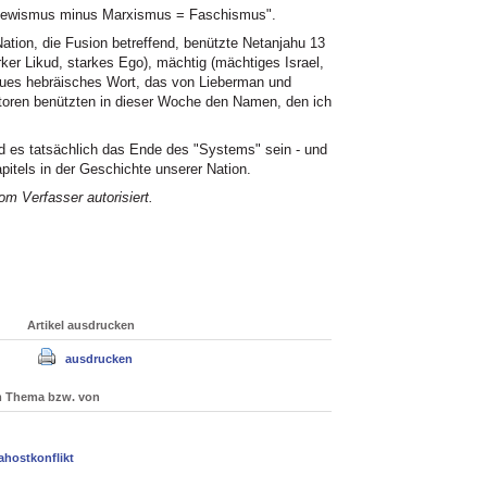
schewismus minus Marxismus = Faschismus".
ation, die Fusion betreffend, benützte Netanjahu 13
rker Likud, starkes Ego), mächtig (mächtiges Israel,
neues hebräisches Wort, das von Lieberman und
toren benützten in dieser Woche den Namen, den ich
 es tatsächlich das Ende des "Systems" sein - und
itels in der Geschichte unserer Nation.
m Verfasser autorisiert
.
Artikel ausdrucken
ausdrucken
um Thema bzw. von
ahostkonflikt