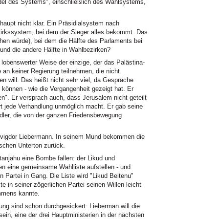
ndel des Systems", einschließlich des Wahlsystems,
rhaupt nicht klar. Ein Präsidialsystem nach
zirkssystem, bei dem der Sieger alles bekommt. Das
en würde), bei dem die Hälfte des Parlaments bei
 und die andere Hälfte in Wahlbezirken?
obenswerter Weise der einzige, der das Palästina-
e an keiner Regierung teilnehmen, die nicht
 will. Das heißt nicht sehr viel, da Gespräche
 können - wie die Vergangenheit gezeigt hat. Er
n". Er versprach auch, dass Jerusalem nicht geteilt
ert jede Verhandlung unmöglich macht. Er gab seine
iedler, die von der ganzen Friedensbewegung
vigdor Liebermann. In seinem Mund bekommen die
ischen Unterton zurück.
anjahu eine Bombe fallen: der Likud und
en eine gemeinsame Wahlliste aufstellen - und
 Partei in Gang. Die Liste wird "Likud Beitenu"
 in seiner zögerlichen Partei seinen Willen leicht
ommens kannte.
ng sind schon durchgesickert: Lieberman will die
ein, eine der drei Hauptministerien in der nächsten