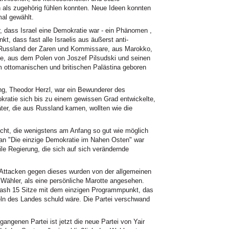
 als zugehörig fühlen konnten. Neue Ideen konnten
mal gewählt.
r, dass Israel eine Demokratie war - ein Phänomen ,
t, dass fast alle Israelis aus äußerst anti-
Russland der Zaren und Kommissare, aus Marokko,
ge, aus dem Polen von Joszef Pilsudski und seinen
im ottomanischen und britischen Palästina geboren
ng, Theodor Herzl, war ein Bewunderer des
kratie sich bis zu einem gewissen Grad entwickelte,
er, die aus Russland kamen, wollten wie die
echt, die wenigstens am Anfang so gut wie möglich
ogan "Die einzige Demokratie im Nahen Osten" war
bile Regierung, die sich auf sich verändernde
Attacken gegen dieses wurden von der allgemeinen
n Wähler, als eine persönliche Marotte angesehen.
ash 15 Sitze mit dem einzigen Programmpunkt, das
ln des Landes schuld wäre. Die Partei verschwand
enen Partei ist jetzt die neue Partei von Yair