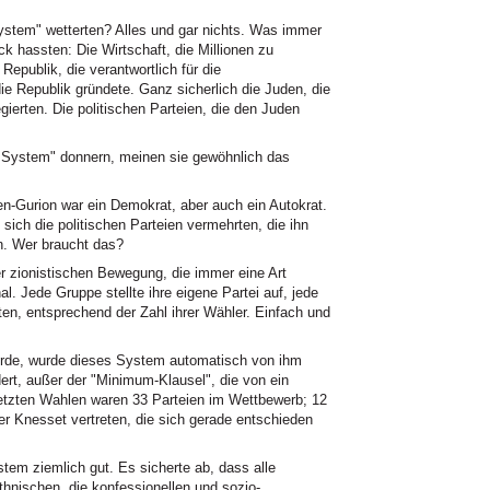
ystem" wetterten? Alles und gar nichts. Was immer
k hassten: Die Wirtschaft, die Millionen zu
epublik, die verantwortlich für die
die Republik gründete. Ganz sicherlich die Juden, die
gierten. Die politischen Parteien, die den Juden
ystem" donnern, meinen sie gewöhnlich das
n-Gurion war ein Demokrat, aber auch ein Autokrat.
sich die politischen Parteien vermehrten, die ihn
en. Wer braucht das?
er zionistischen Bewegung, die immer eine Art
l. Jede Gruppe stellte ihre eigene Partei auf, jede
ten, entsprechend der Zahl ihrer Wähler. Einfach und
wurde, wurde dieses System automatisch von ihm
dert, außer der "Minimum-Klausel", die von ein
letzten Wahlen waren 33 Parteien im Wettbewerb; 12
er Knesset vertreten, die sich gerade entschieden
em ziemlich gut. Es sicherte ab, dass alle
ethnischen, die konfessionellen und sozio-