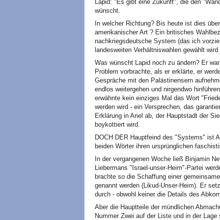
Lapid: "Es gibt eine Zukunft", die den "Wa
wünscht.
In welcher Richtung? Bis heute ist dies übe
amerikanischer Art ? Ein britisches Wahlbe
nachkriegsdeutsche System (das ich vorzieh
landesweiten Verhältniswahlen gewählt wird
Was wünscht Lapid noch zu ändern? Er war l
Problem vorbrachte, als er erklärte, er werd
Gespräche mit den Palästinensern aufnehmen
endlos weitergehen und nirgendwo hinführen
erwähnte kein einziges Mal das Wort "Friede
werden wird - ein Versprechen, das garanti
Erklärung in Ariel ab, der Hauptstadt der S
boykottiert wird.
DOCH DER Hauptfeind des "Systems" ist A
beiden Wörter ihren ursprünglichen faschist
In der vergangenen Woche ließ Binjamin Net
Liebermans "Israel-unser-Heim"-Partei werd
brachte so die Schaffung einer gemeinsamen
genannt werden (Likud-Unser-Heim). Er setzte
durch - obwohl keiner die Details des Abk
Aber die Hauptteile der mündlichen Abmachu
Nummer Zwei auf der Liste und in der Lage s