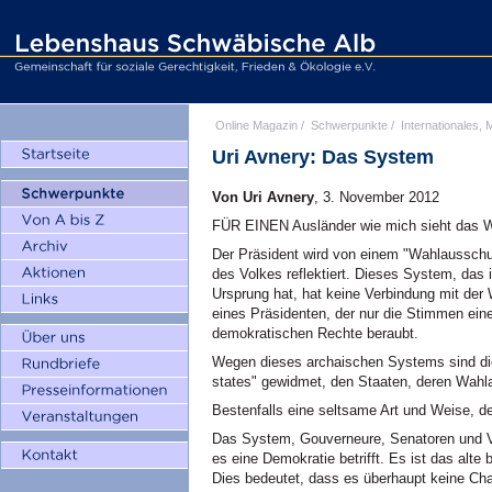
Online Magazin
/
Schwerpunkte
/
Internationales, M
Uri Avnery: Das System
Von Uri Avnery
, 3. November 2012
FÜR EINEN Ausländer wie mich sieht das 
Der Präsident wird von einem "Wahlausschus
des Volkes reflektiert. Dieses System, das 
Ursprung hat, hat keine Verbindung mit der W
eines Präsidenten, der nur die Stimmen eine
demokratischen Rechte beraubt.
Wegen dieses archaischen Systems sind die
states" gewidmet, den Staaten, deren Wah
Bestenfalls eine seltsame Art und Weise, d
Das System, Gouverneure, Senatoren und Ver
es eine Demokratie betrifft. Es ist das alte
Dies bedeutet, dass es überhaupt keine Cha