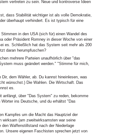
ystem vertreten zu sein. Neue und kontroverse Ideen
t, dass Stabilität wichtiger ist als volle Demokratie,
r überhaupt verhindert. Es ist typisch für eine
 Stimmen in den USA (sich für) einen Wandel des
 oder Präsident Romney in dieser Woche von einer
sei es. Schließlich hat das System seit mehr als 200
jetzt daran herumpfuschen?
hen mehrere Parteien unaufhörlich über "das
 System muss geändert werden." "Stimme für mich,
Dir, dem Wähler, ab. Du kannst hineinlesen, was
cht wünschst.) Die Wahlen. Die Wirtschaft. Das
nnst es.
mit anfängt, über "Das System" zu reden, bekomme
 Wörter ins Deutsche, und du erhältst "Das
gen Kampfes um die Macht das Hauptziel der
ich wirksam (am zweitwirksamsten war seine
e den Waffenstillstand nach der Niederlage
en. Unsere eigenen Faschisten sprechen jetzt von