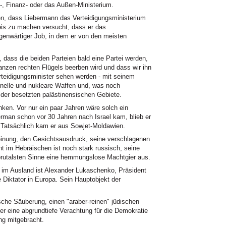
, Finanz- oder das Außen-Ministerium.
en, dass Liebermann das Verteidigungsministerium
weis zu machen versucht, dass er das
genwärtiger Job, in dem er von den meisten
 dass die beiden Parteien bald eine Partei werden,
nzen rechten Flügels beerben wird und dass wir ihn
rteidigungsminister sehen werden - mit seinem
onelle und nukleare Waffen und, was noch
 der besetzten palästinensischen Gebiete.
nken. Vor nur ein paar Jahren wäre solch ein
man schon vor 30 Jahren nach Israel kam, blieb er
 Tatsächlich kam er aus Sowjet-Moldawien.
inung, den Gesichtsausdruck, seine verschlagenen
 im Hebräischen ist noch stark russisch, seine
rutalsten Sinne eine hemmungslose Machtgier aus.
nd im Ausland ist Alexander Lukaschenko, Präsident
 Diktator in Europa. Sein Hauptobjekt der
che Säuberung, einen "araber-reinen" jüdischen
er eine abgrundtiefe Verachtung für die Demokratie
ng mitgebracht.