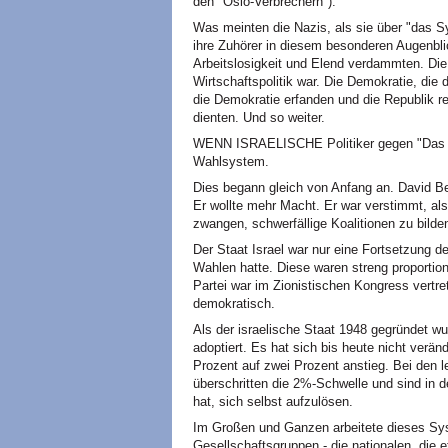
den "Oslo-Verbrechern").
Was meinten die Nazis, als sie über "das S
ihre Zuhörer in diesem besonderen Augenblic
Arbeitslosigkeit und Elend verdammten. Die R
Wirtschaftspolitik war. Die Demokratie, die 
die Demokratie erfanden und die Republik re
dienten. Und so weiter.
WENN ISRAELISCHE Politiker gegen "Das S
Wahlsystem.
Dies begann gleich von Anfang an. David Be
Er wollte mehr Macht. Er war verstimmt, als 
zwangen, schwerfällige Koalitionen zu bild
Der Staat Israel war nur eine Fortsetzung d
Wahlen hatte. Diese waren streng proportiona
Partei war im Zionistischen Kongress vertre
demokratisch.
Als der israelische Staat 1948 gegründet 
adoptiert. Es hat sich bis heute nicht verän
Prozent auf zwei Prozent anstieg. Bei den 
überschritten die 2%-Schwelle und sind in d
hat, sich selbst aufzulösen.
Im Großen und Ganzen arbeitete dieses Syst
Gesellschaftsgruppen - die nationalen, die 