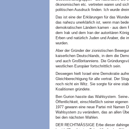
ökonomischen etc. vertreten waren und sich
politischen Ausdruck finden. Ich wurde drei
Das ist eine der Erklärungen für das Wunde
das nahezu unerklärlich ist, wenn man bedenk
demokratischen Ländern kamen - aus dem 
dem Irak und dem Iran der autoritären Köni
Erben und natürlich Juden und Araber, die 
wurden.
Aber der Gründer der zionistischen Bewegu
kaiserlichen Deutschlands, in dem die Demo
und auch Großbritanniens. Die Gründungsvät
westlichen Europäer fortschrittlich sein.
Deswegen hielt Israel eine Demokratie aufr
Gleichberechtigung für alle vertrat. Der Sl
noch nicht ein Witz. Sie sorgte für eine sta
Koalitionen gründete.
Ben Gurion hasste das Wahlsystem. Seine 
Öffentlichkeit, einschließlich seiner eigene
1977 gewann eine neue Partei mit Namen D
Wahlsystem zu verändern, das an allen Übe
bei den nächsten Wahlen.
DER RECHTMÄSSIGE Erbe dieser dahingegang