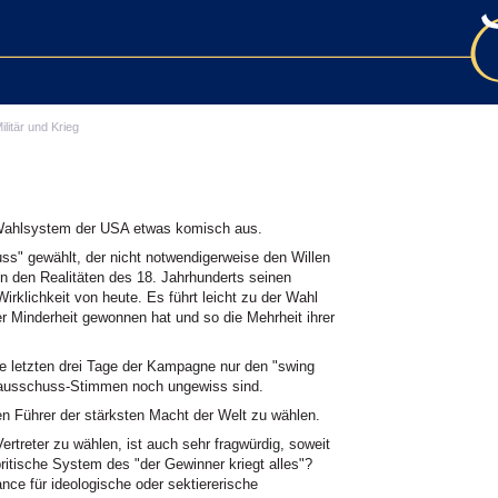
ilitär und Krieg
Wahlsystem der USA etwas komisch aus.
s" gewählt, der nicht notwendigerweise den Willen
in den Realitäten des 18. Jahrhunderts seinen
irklichkeit von heute. Es führt leicht zu der Wahl
r Minderheit gewonnen hat und so die Mehrheit ihrer
 letzten drei Tage der Kampagne nur den "swing
lausschuss-Stimmen noch ungewiss sind.
en Führer der stärksten Macht der Welt zu wählen.
treter zu wählen, ist auch sehr fragwürdig, soweit
 britische System des "der Gewinner kriegt alles"?
nce für ideologische oder sektiererische