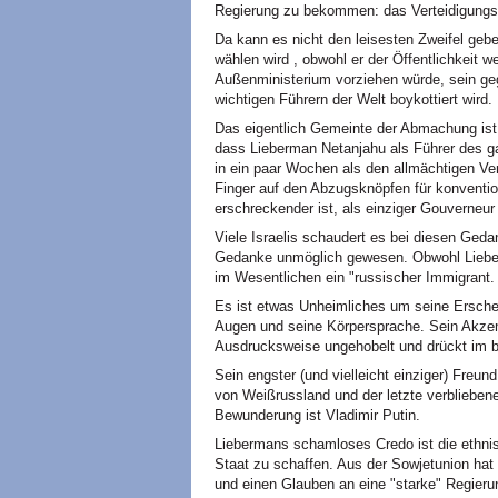
Regierung zu bekommen: das Verteidigungs-
Da kann es nicht den leisesten Zweifel geb
wählen wird , obwohl er der Öffentlichkeit 
Außenministerium vorziehen würde, sein ge
wichtigen Führern der Welt boykottiert wird.
Das eigentlich Gemeinte der Abmachung ist,
dass Lieberman Netanjahu als Führer des ga
in ein paar Wochen als den allmächtigen Ve
Finger auf den Abzugsknöpfen für konventi
erschreckender ist, als einziger Gouverneur
Viele Israelis schaudert es bei diesen Geda
Gedanke unmöglich gewesen. Obwohl Lieber
im Wesentlichen ein "russischer Immigrant.
Es ist etwas Unheimliches um seine Ersche
Augen und seine Körpersprache. Sein Akzent
Ausdrucksweise ungehobelt und drückt im b
Sein engster (und vielleicht einziger) Freu
von Weißrussland und der letzte verbliebene
Bewunderung ist Vladimir Putin.
Liebermans schamloses Credo ist die ethnis
Staat zu schaffen. Aus der Sowjetunion hat 
und einen Glauben an eine "starke" Regieru