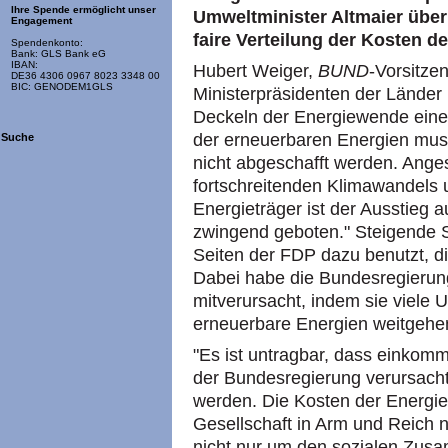
Ihre Spende ermöglicht unser
Umweltminister Altmaier über 
Engagement
faire Verteilung der Kosten 
Spendenkonto:
Bank: GLS Bank eG
IBAN:
Hubert Weiger,
BUND
-Vorsitze
DE36 4306 0967 8023 3348 00
BIC: GENODEM1GLS
Ministerpräsidenten der Lände
Deckeln der Energiewende eine 
der erneuerbaren Energien mus
Suche
nicht abgeschafft werden. Anges
fortschreitenden Klimawandels u
Energieträger ist der Ausstieg 
zwingend geboten." Steigende 
Seiten der FDP dazu benutzt, di
Dabei habe die Bundesregierung
mitverursacht, indem sie viele
erneuerbare Energien weitgehen
"Es ist untragbar, dass einko
der Bundesregierung verursachte
werden. Die Kosten der Energie
Gesellschaft in Arm und Reich n
nicht nur um den sozialen Zusa