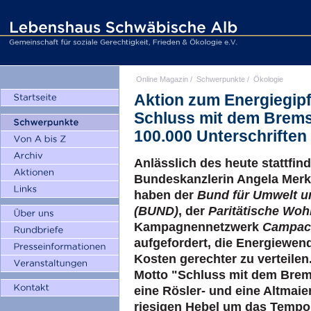
Online Magazin
/
Schwerpunkte
/
Ökologie
Aktion zum Energiegip
Schluss mit dem Brems
100.000 Unterschriften
Anlässlich des heute stattfin
Bundeskanzlerin Angela Merke
haben der
Bund für Umwelt u
(BUND)
, der
Paritätische Woh
Kampagnennetzwerk
Campac
aufgefordert, die Energiewen
Kosten gerechter zu verteile
Motto "Schluss mit dem Brem
eine Rösler- und eine Altmai
riesigen Hebel um das Temp