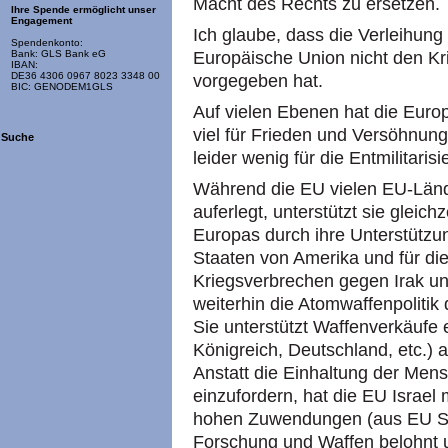
Macht des Rechts zu ersetzen.
Ihre Spende ermöglicht unser
Engagement
Ich glaube, dass die Verleihung
Spendenkonto:
Europäische Union nicht den Krit
Bank: GLS Bank eG
IBAN:
DE36 4306 0967 8023 3348 00
vorgegeben hat.
BIC: GENODEM1GLS
Auf vielen Ebenen hat die Europ
viel für Frieden und Versöhnung 
Suche
leider wenig für die Entmilitari
Während die EU vielen EU-Lä
auferlegt, unterstützt sie gleich
Europas durch ihre Unterstützung
Staaten von Amerika und für di
Kriegsverbrechen gegen Irak un
weiterhin die Atomwaffenpolitik
Sie unterstützt Waffenverkäufe 
Königreich, Deutschland, etc.) 
Anstatt die Einhaltung der Men
einzufordern, hat die EU Israel
hohen Zuwendungen (aus EU Ste
Forschung und Waffen belohnt u