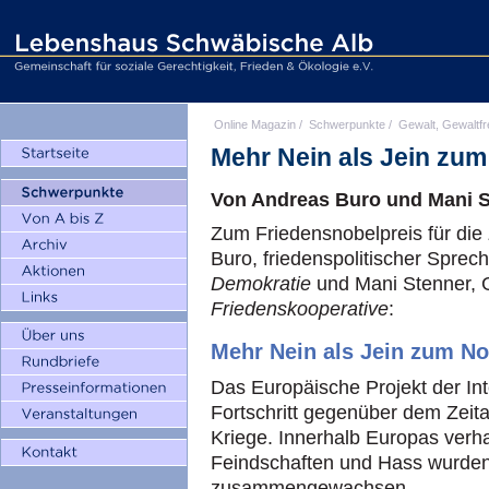
Online Magazin
/
Schwerpunkte
/
Gewalt, Gewaltfr
Mehr Nein als Jein zum
Von Andreas Buro und Mani 
Zum Friedensnobelpreis für die
Buro, friedenspolitischer Sprec
Demokratie
und Mani Stenner, 
Friedenskooperative
:
Mehr Nein als Jein zum No
Das Europäische Projekt der Inte
Fortschritt gegenüber dem Zeit
Kriege. Innerhalb Europas verha
Feindschaften und Hass wurden
zusammengewachsen.