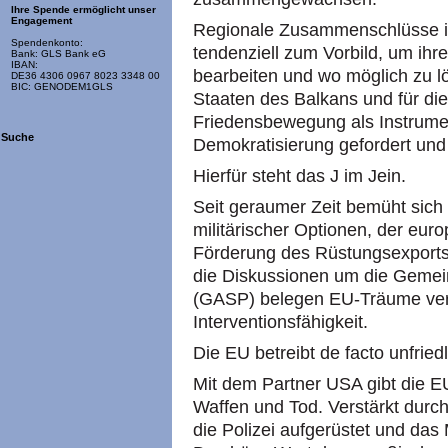
Ihre Spende ermöglicht unser
Engagement
Regionale Zusammenschlüsse in
Spendenkonto:
tendenziell zum Vorbild, um ihre 
Bank: GLS Bank eG
IBAN:
bearbeiten und wo möglich zu lö
DE36 4306 0967 8023 3348 00
BIC: GENODEM1GLS
Staaten des Balkans und für di
Friedensbewegung als Instrumen
Suche
Demokratisierung gefordert und
Hierfür steht das J im Jein.
Seit geraumer Zeit bemüht sich
militärischer Optionen, der eur
Förderung des Rüstungsexports.
die Diskussionen um die Gemei
(GASP) belegen EU-Träume verst
Interventionsfähigkeit.
Die EU betreibt de facto unfriedl
Mit dem Partner USA gibt die EU
Waffen und Tod. Verstärkt durch
die Polizei aufgerüstet und das Mi