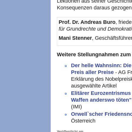
Lektionen aus seiner Geschichte
Konsequenzen daraus gezogen h
Prof. Dr. Andreas Buro
, fried
für Grundrechte und Demokrat
Mani Stenner
, Geschäftsführe
Weitere Stellungnahmen zum 
Der helle Wahnsinn: Die
Preis aller Preise
- AG F
Erklärung des Nobelpreis
ausgewählte Artikel
Elitärer Eurozentrismus
Waffen anderswo töten
(IMI)
Orwell`scher Friedensn
Österreich
Veröffentlicht am