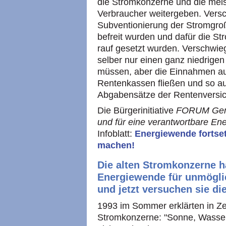
die Stromkonzerne und die meis
Verbraucher weitergeben. Versc
Subventionierung der Stromgro
befreit wurden und dafür die St
rauf gesetzt wurden. Verschwie
selber nur einen ganz niedrigen
müssen, aber die Einnahmen au
Rentenkassen fließen und so au
Abgabensätze der Rentenversi
Die Bürgerinitiative
FORUM Geme
und für eine verantwortbare Ener
Infoblatt:
Energiewende fortset
machen!
Die alten Stromkonzerne 
Energiewende für unmöglic
und jetzt versuchen sie d
1993 im Sommer erklärten in Z
Stromkonzerne: "Sonne, Wasser