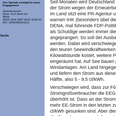
Seit Monaten wird Deutschlan
Ihre Spende ermöglicht unser
Engagement
der Strom wegen der Erneuerba
Spendenkonto:
im Land sitzt eine PR-Agentur 
Bank: GLS Bank eG
IBAN:
warnen IHK (besonders übel die
DE36 4306 0967 8023 3348 00
BIC: GENODEM1GLS
DENA, mal führende FDP-Politi
als Schuldige werden immer di
Suche
angeprangert. So soll der Aus
werden. Dabei wird verschwiege
den teuren Seewindkraftwerken,
Kilowattstunde kostet, weitere P
eingeräumt hat. Auf See bauen 
Windanlagen. Am Land hingegen
und liefern den Strom aus diese
Hälfte, also 5 - 9,5 ct/kWh.
Verschwiegen wird, dass zur Fö
Stromgroßverbraucher die EEG
überhöht ist. Dass an der Stro
mehr EE-Strom in den letzten z
ct/kWh gesunken sind. Aber die