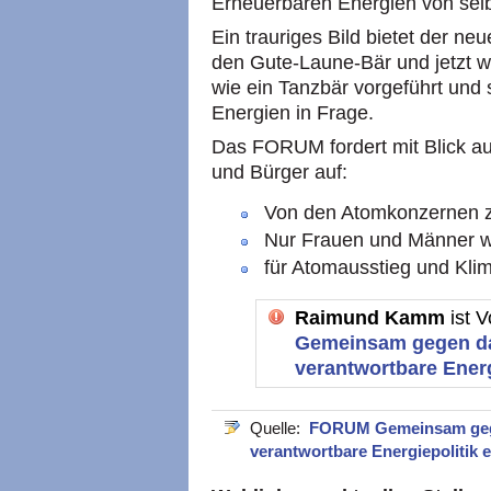
Erneuerbaren Energien von selb
Ein trauriges Bild bietet der n
den Gute-Laune-Bär und jetzt 
wie ein Tanzbär vorgeführt und s
Energien in Frage.
Das FORUM fordert mit Blick au
und Bürger auf:
Von den Atomkonzernen z
Nur Frauen und Männer w
für Atomausstieg und Klim
Raimund Kamm
ist 
Gemeinsam gegen da
verantwortbare Energi
Quelle:
FORUM Gemeinsam gege
verantwortbare Energiepolitik e