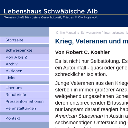
Online Magazin
/
Schwerpunkte
/
Internationales, M
Krieg, Veteranen und 
Von Robert C. Koehler
Es ist nicht nur Selbsttötung. E
ein Autounfall - quasi oder geh
schrecklicher Isolation.
Junge Veteranen aus den Krieg
sterben in immer größerer Anza
weitgehend ungesehenen Schema
deren entsprechender Erfassu
nur langsam darauf reagiert hab
American Statesman
in Austin 
sechsmonatigen Untersuchung 