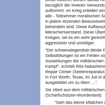
bezüglich der inneren Verwund
aufkommt. Im Krieg erleiden einig
alle - Teilnehmer moralischen S
in jedem sitzenden Bewusstsei
behandeln sind. Diese Auffass
Menschenverstand. Diese Übertre
Krieges, sei es ein wohl gerechtf
aggressiver und unnötiger.
"Der schwerwiegendste blinde Fl
Selbsttötungen ist ein Fehlen v
Auswirkungen der militärische
Kampf", schrieb Rita Nakashima 
Repair Center (Seelenreparaturz
in Fort Worth, Texas, im Juli in
ausgebildet um zu töten …".
Sie zitiert aus dem militärisch
(Scharfschützen-Wunderland):
"Sieh das kleine Mädchen