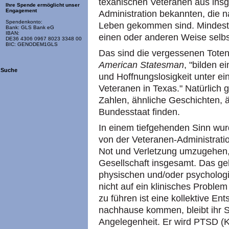
texanischen Veteranen aus ins
Ihre Spende ermöglicht unser
Engagement
Administration bekannten, die 
Spendenkonto:
Leben gekommen sind. Mindeste
Bank: GLS Bank eG
IBAN:
einen oder anderen Weise selbs
DE36 4306 0967 8023 3348 00
BIC: GENODEM1GLS
Das sind die vergessenen Toten.
American Statesman
, "bilden 
Suche
und Hoffnungslosigkeit unter e
Veteranen in Texas." Natürlich 
Zahlen, ähnliche Geschichten, 
Bundesstaat finden.
In einem tiefgehenden Sinn wu
von der Veteranen-Administration
Not und Verletzung umzugehen,
Gesellschaft insgesamt. Das ge
physischen und/oder psycholog
nicht auf ein klinisches Proble
zu führen ist eine kollektive E
nachhause kommen, bleibt ihr S
Angelegenheit. Er wird PTSD (K