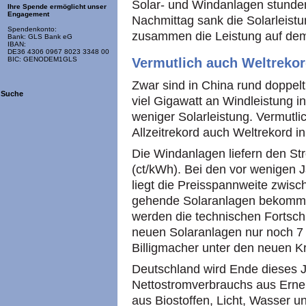
Solar- und Windanlagen stund
Ihre Spende ermöglicht unser
Engagement
Nachmittag sank die Solarleistu
Spendenkonto:
zusammen die Leistung auf dem 
Bank: GLS Bank eG
IBAN:
DE36 4306 0967 8023 3348 00
Vermutlich auch Weltreko
BIC: GENODEM1GLS
Zwar sind in China rund doppel
Suche
viel Gigawatt an Windleistung ins
weniger Solarleistung. Vermutlic
Allzeitrekord auch Weltrekord 
Die Windanlagen liefern den Str
(ct/kWh). Bei den vor wenigen 
liegt die Preisspannweite zwisc
gehende Solaranlagen bekomme
werden die technischen Fortsch
neuen Solaranlagen nur noch 7 
Billigmacher unter den neuen Kr
Deutschland wird Ende dieses J
Nettostromverbrauchs aus Erne
aus Biostoffen, Licht, Wasser 