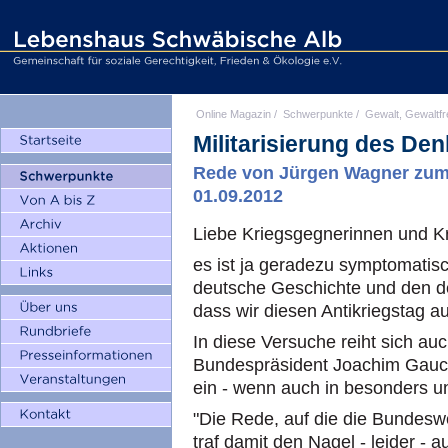
Online Magazin
/
Schwerpunkte
/
Gewalt, Gewaltfr
Militarisierung des De
Rede von Jürgen Wagner zum A
01.09.2012
Liebe Kriegsgegnerinnen und K
es ist ja geradezu symptomatisc
deutsche Geschichte und den d
dass wir diesen Antikriegstag a
In diese Versuche reiht sich auc
Bundespräsident Joachim Gauck
ein - wenn auch in besonders un
"Die Rede, auf die die Bundesweh
traf damit den Nagel - leider - a