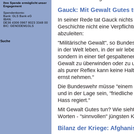
Ihre Spende ermöglicht unser
Engagement
Gauck: Mit Gewalt Gutes 
Spendenkonto:
Bank: GLS Bank eG
In seiner Rede tat Gauck nichts
IBAN:
DE36 4306 0967 8023 3348 00
Geschichte nicht eine Verpflic
BIC: GENODEM1GLS
abzuleiten:
Suche
"Militärische Gewalt", so Bunde
in der Welt leben, in der wir leb
sondern in einer tief gespaltenen
Gewalt zu überwinden oder zu u
als purer Reflex kann keine Hal
ernst nehmen."
Die Bundeswehr müsse "einem 
und in der Lage sein, "friedlich
Hass regiert."
Mit Gewalt Gutes tun? Wie sieht
Worten - "sinnvollen" jüngsten 
Bilanz der Kriege: Afghani