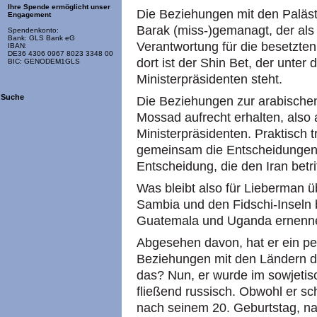
Ihre Spende ermöglicht unser
Die Beziehungen mit den Paläs
Engagement
Barak (miss-)gemanagt, der als V
Spendenkonto:
Bank: GLS Bank eG
Verantwortung für die besetzte
IBAN:
DE36 4306 0967 8023 3348 00
dort ist der Shin Bet, der unter
BIC: GENODEM1GLS
Ministerpräsidenten steht.
Suche
Die Beziehungen zur arabischen
Mossad aufrecht erhalten, also 
Ministerpräsidenten. Praktisch 
gemeinsam die Entscheidungen, 
Entscheidung, die den Iran betrif
Was bleibt also für Lieberman übr
Sambia und den Fidschi-Inseln b
Guatemala und Uganda ernennen
Abgesehen davon, hat er ein pe
Beziehungen mit den Ländern d
das? Nun, er wurde im sowjetis
fließend russisch. Obwohl er s
nach seinem 20. Geburtstag, na