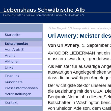
Online Magazin
/
Schwerpunkte
/
Internationales, M
Uri Avnery: Meister de
Von Uri Avnery
, 1. September
AVIGDOR LIEBERMAN hat ein un
muss er etwas tun, irgendetwas
Als Minister für auswärtige Ange
auswärtigen Angelegenheiten wir
dass die auswärtigen Angelegen
Der wichtigste Sektor unserer a
die Beziehung mit den USA. Dies
Benjamin Netanjahu diesen Sekt
Botschafter in Washington beric
von Sheldon Adelson, dem Casin