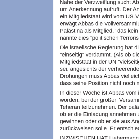
Nahe der Verzweiflung sucht Ab
um Anerkennung aufruft. Der An
ein Mitgliedstaat wird vom US-Ve
erwägt Abbas die Vollversammlung
Palästina als Mitglied, "das ke
nannte dies "politischen Terrori
Die israelische Regierung hat d
"einseitig" verdammt. (Als ob d
Mitgliedstaat in der UN "vielsei
sei, angesichts der verheerend
Drohungen muss Abbas vielleich
dass seine Position nicht noch 
In dieser Woche ist Abbas vom
worden, bei der großen Versamm
Teheran teilzunehmen. Der pal
ob er die Einladung annehmen u
gewinnen oder ob er sie aus An
zurückweisen solle. Er entschie
INZWISCHEN HAT Liebermann sch