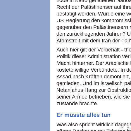
2009 in Kairo gehaltenen Nahos
Recht der Palästinenser auf ih
bestätigt worden. Würde eine 
US-Regierung den kompromissl
gegenüber den Palästinensern n
den zurückliegenden Jahren? Un
Atomstreit mit dem Iran der Fall
Auch hier gilt der Vorbehalt - th
Politik dieser Administration v
Macht hinterher. Der Arabische F
kostete willige Verbündete. In d
Assad nach Kräften demontiert,
gemieden. Und im israelisch-pal
Netanjahus Hang zur Obstruktion
seiner Armee betrieben, wie si
zustande brachte.
Er müsste alles tun
Was also spricht wirklich dagege