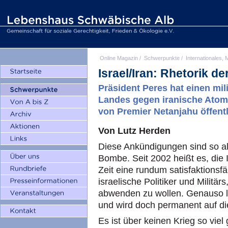
Online Magazin
/
Schwerpunkte
/
Internationales, M
Israel/Iran: Rhetorik de
Präsident Peres hat einen mil
Landes gegen iranische Atom
von Premier Netanjahu öffentli
Von Lutz Herden
Diese Ankündigungen sind so al
Bombe. Seit 2002 heißt es, die 
Zeit eine rundum satisfaktionsf
israelische Politiker und Militär
abwenden zu wollen. Genauso l
und wird doch permanent auf di
Es ist über keinen Krieg so vie