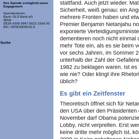
stattfand. Auch jetzt wieder. Mat
Ihre Spende ermöglicht unser
Engagement
Sicherheit, weiß genau: ein Ang
Spendenkonto:
mehrere Fronten haben und etw
Bank: GLS Bank eG
IBAN:
Premier Benjamin Netanjahu no
DE36 4306 0967 8023 3348 00
BIC: GENODEM1GLS
exponierte Verteidigungsministe
dementieren noch nicht einmal 
Suche
mehr Tote ein, als es sie beim v
vor sechs Jahren, im Sommer 200
unterhalb der Zahl der Gefallene
1982 zu beklagen waren. Ist es 
wie nie? Oder klingt ihre Rhetor
üblich?
Es gibt ein Zeitfenster
Theoretisch öffnet sich für Neta
den USA über den Präsidenten d
November darf Obama potenziell
Lobby, nicht verprellen. Erst w
keine dritte mehr möglich ist, k