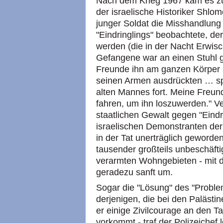
Nach dem Krieg 1967 kam es zu
der israelische Historiker Shlom
junger Soldat die Misshandlung 
"Eindringlings" beobachtete, de
werden (die in der Nacht Erwis
Gefangene war an einen Stuhl 
Freunde ihn am ganzen Körper s
seinen Armen ausdrückten … spä
alten Mannes fort. Meine Freun
fahren, um ihn loszuwerden." Ve
staatlichen Gewalt gegen "Eindr
israelischen Demonstranten de
in der Tat unerträglich geworde
tausender großteils unbeschäftig
verarmten Wohngebieten - mit d
geradezu sanft um.
Sogar die "Lösung" des "Proble
derjenigen, die bei den Paläs
er einige Zivilcourage an den Ta
vorkommt - traf der Polizeichef