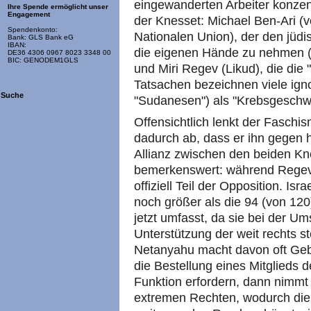
eingewanderten Arbeiter konzen
Ihre Spende ermöglicht unser
Engagement
der Knesset: Michael Ben-Ari (v
Spendenkonto:
Nationalen Union), der den jüdi
Bank: GLS Bank eG
IBAN:
die eigenen Hände zu nehmen ("
DE36 4306 0967 8023 3348 00
BIC: GENODEM1GLS
und Miri Regev (Likud), die die
Tatsachen bezeichnen viele ignor
Suche
"Sudanesen") als "Krebsgeschw
Offensichtlich lenkt der Faschi
dadurch ab, dass er ihn gegen hi
Allianz zwischen den beiden Kn
bemerkenswert: während Regev d
offiziell Teil der Opposition. Isra
noch größer als die 94 (von 120
jetzt umfasst, da sie bei der Ums
Unterstützung der weit rechts 
Netanyahu macht davon oft Geb
die Bestellung eines Mitglieds de
Funktion erfordern, dann nimm
extremen Rechten, wodurch die 