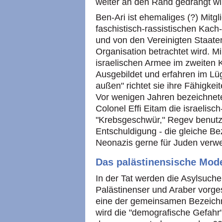
weiter an den Rand gedrängt wi
Ben-Ari ist ehemaliges (?) Mitgl
faschistisch-rassistischen Kach-
und von den Vereinigten Staaten
Organisation betrachtet wird. Mi
israelischen Armee im zweiten 
Ausgebildet und erfahren im L
außen" richtet sie ihre Fähigkei
Vor wenigen Jahren bezeichnet
Colonel Effi Eitam die israelisc
"Krebsgeschwür," Regev benutzt 
Entschuldigung - die gleiche B
Neonazis gerne für Juden verwe
Das palästinensische Mode
In der Tat werden die Asylsuch
Palästinenser und Araber vorges
eine der gemeinsamen Bezeichnu
wird die "demografische Gefah