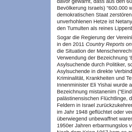
davor gewarnt, dass aus den 6
Bevölkerung Israels) "600.000 w
demokratischen Staat zerstören
unverhohlenen Hetze ist Netany
den Tumulten als reines Lippen
Sogar die Regierung der Verein
in den 2011
Country Reports on
die Situation der Menschenrech
Verwendung der Bezeichnung ‘Ei
Asylsuchende durch Politiker, s
Asylsuchende in direkte Verbin
Kriminalität, Krankheiten und Te
Innenminister Eli Yishai wurde al
Bezeichnung mistanenim ("Eindri
palästinensischen Flüchtlinge, 
Feldern in Israel zurückzukehr
im Jahr 1948 geflüchtet oder v
überwiegend unbewaffnet waren
1950er Jahren erbarmungslos vo