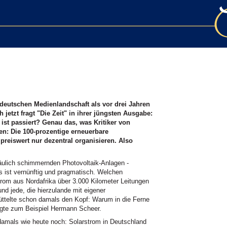
deutschen Medienlandschaft als vor drei Jahren
jetzt fragt "Die Zeit" in ihrer jüngsten Ausgabe:
st passiert? Genau das, was Kritiker von
n: Die 100-prozentige erneuerbare
preiswert nur dezentral organisieren. Also
äulich schimmernden Photovoltaik-Anlagen -
as ist vernünftig und pragmatisch. Welchen
rom aus Nordafrika über 3.000 Kilometer Leitungen
nd jede, die hierzulande mit eigener
üttelte schon damals den Kopf: Warum in die Ferne
agte zum Beispiel Hermann Scheer.
mals wie heute noch: Solarstrom in Deutschland