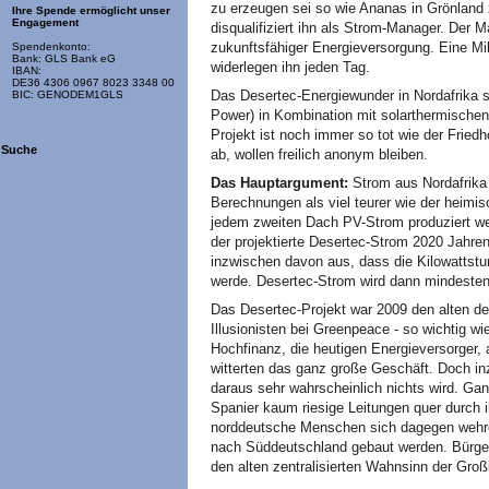
zu erzeugen sei so wie Ananas in Grönland
Ihre Spende ermöglicht unser
Engagement
disqualifiziert ihn als Strom-Manager. Der
zukunftsfähiger Energieversorgung. Eine Mil
Spendenkonto:
Bank: GLS Bank eG
widerlegen ihn jeden Tag.
IBAN:
DE36 4306 0967 8023 3348 00
Das Desertec-Energiewunder in Nordafrika s
BIC: GENODEM1GLS
Power) in Kombination mit solarthermische
Projekt ist noch immer so tot wie der Friedh
Suche
ab, wollen freilich anonym bleiben.
Das Hauptargument:
Strom aus Nordafrika f
Berechnungen als viel teurer wie der heimi
jedem zweiten Dach PV-Strom produziert wer
der projektierte Desertec-Strom 2020 Jahren
inzwischen davon aus, dass die Kilowattst
werde. Desertec-Strom wird dann mindestens
Das Desertec-Projekt war 2009 den alten de
Illusionisten bei Greenpeace - so wichtig w
Hochfinanz, die heutigen Energieversorger
witterten das ganz große Geschäft. Doch in
daraus sehr wahrscheinlich nichts wird. Ga
Spanier kaum riesige Leitungen quer durch 
norddeutsche Menschen sich dagegen wehren
nach Süddeutschland gebaut werden. Bürger
den alten zentralisierten Wahnsinn der Groß