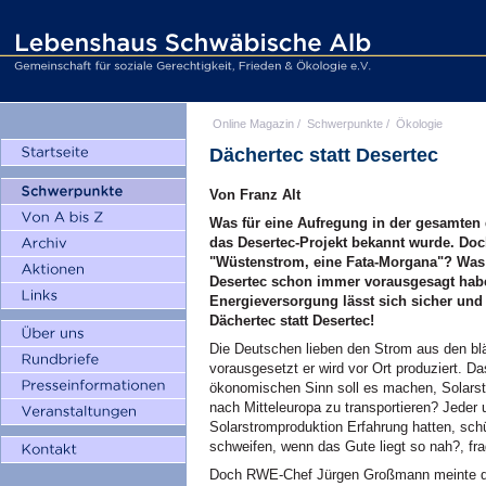
Online Magazin
/
Schwerpunkte
/
Ökologie
Dächertec statt Desertec
Von Franz Alt
Was für eine Aufregung in der gesamten 
das Desertec-Projekt bekannt wurde. Doch 
"Wüstenstrom, eine Fata-Morgana"? Was i
Desertec schon immer vorausgesagt habe
Energieversorgung lässt sich sicher und 
Dächertec statt Desertec!
Die Deutschen lieben den Strom aus den bl
vorausgesetzt er wird vor Ort produziert. D
ökonomischen Sinn soll es machen, Solarst
nach Mitteleuropa zu transportieren? Jeder u
Solarstromproduktion Erfahrung hatten, sch
schweifen, wenn das Gute liegt so nah?, fr
Doch RWE-Chef Jürgen Großmann meinte da