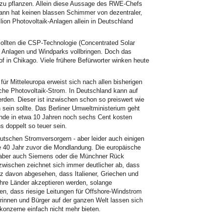
 zu pflanzen. Allein diese Aussage des RWE-Chefs
 Mann hat keinen blassen Schimmer von dezentraler,
lion Photovoltaik-Anlagen allein in Deutschland
ollten die CSP-Technologie (Concentrated Solar
n Anlagen und Windparks vollbringen. Doch das
of in Chikago. Viele frühere Befürworter winken heute
ür Mitteleuropa erweist sich nach allen bisherigen
sche Photovoltaik-Strom. In Deutschland kann auf
den. Dieser ist inzwischen schon so preiswert wie
 sein sollte. Das Berliner Umweltministerium geht
unde in etwa 10 Jahren noch sechs Cent kosten
 doppelt so teuer sein.
utschen Stromversorgern - aber leider auch einigen
ie 40 Jahr zuvor die Mondlandung. Die europäische
, aber auch Siemens oder die Münchner Rück
zwischen zeichnet sich immer deutlicher ab, dass
nz davon abgesehen, dass Italiener, Griechen und
ihre Länder akzeptieren werden, solange
, dass riesige Leitungen für Offshore-Windstrom
innen und Bürger auf der ganzen Welt lassen sich
konzerne einfach nicht mehr bieten.