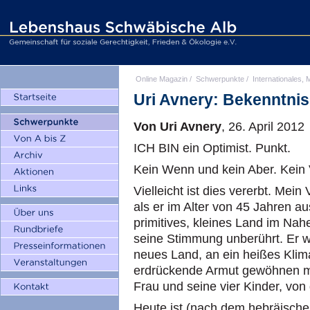
Online Magazin
/
Schwerpunkte
/
Internationales, M
Uri Avnery: Bekenntnis
Von Uri Avnery
, 26. April 2012
ICH BIN ein Optimist. Punkt.
Kein Wenn und kein Aber. Kein V
Vielleicht ist dies vererbt. Mein
als er im Alter von 45 Jahren a
primitives, kleines Land im Nah
seine Stimmung unberührt. Er wa
neues Land, an ein heißes Klima
erdrückende Armut gewöhnen mu
Frau und seine vier Kinder, von
Heute ist (nach dem hebräischen