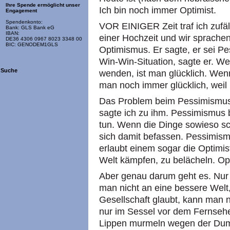
Ihre Spende ermöglicht unser
Ich bin noch immer Optimist.
Engagement
Spendenkonto:
VOR EINIGER Zeit traf ich zufäl
Bank: GLS Bank eG
IBAN:
einer Hochzeit und wir sprachen
DE36 4306 0967 8023 3348 00
BIC: GENODEM1GLS
Optimismus. Er sagte, er sei Pes
Win-Win-Situation, sagte er. W
Suche
wenden, ist man glücklich. Wen
man noch immer glücklich, weil
Das Problem beim Pessimismus 
sagte ich zu ihm. Pessimismus 
tun. Wenn die Dinge sowieso s
sich damit befassen. Pessimism
erlaubt einem sogar die Optimis
Welt kämpfen, zu belächeln. Opt
Aber genau darum geht es. Nu
man nicht an eine bessere Welt
Gesellschaft glaubt, kann man 
nur im Sessel vor dem Fernseher
Lippen murmeln wegen der Dum