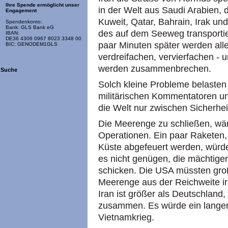
Ihre Spende ermöglicht unser
in der Welt aus Saudi Arabien, 
Engagement
Kuweit, Qatar, Bahrain, Irak u
Spendenkonto:
Bank: GLS Bank eG
des auf dem Seeweg transportie
IBAN:
DE36 4306 0967 8023 3348 00
paar Minuten später werden alle
BIC: GENODEM1GLS
verdreifachen, vervierfachen - 
werden zusammenbrechen.
Suche
Solch kleine Probleme belasten
militärischen Kommentatoren un
die Welt nur zwischen Sicherh
Die Meerenge zu schließen, wäre
Operationen. Ein paar Raketen,
Küste abgefeuert werden, würd
es nicht genügen, die mächtige
schicken. Die USA müssten groß
Meerenge aus der Reichweite i
Iran ist größer als Deutschland,
zusammen. Es würde ein langer
Vietnamkrieg.