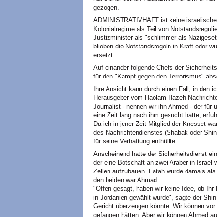
gezogen.
ADMINISTRATIVHAFT ist keine israelische E
Kolonialregime als Teil von Notstandsreguli
Justizminister als "schlimmer als Nazigeset
blieben die Notstandsregeln in Kraft oder w
ersetzt.
Auf einander folgende Chefs der Sicherheits
für den "Kampf gegen den Terrorismus" absol
Ihre Ansicht kann durch einen Fall, in den ich
Herausgeber vom Haolam Hazeh-Nachrichten
Journalist - nennen wir ihn Ahmed - der für
eine Zeit lang nach ihm gesucht hatte, erfu
Da ich in jener Zeit Mitglied der Knesset wa
des Nachrichtendienstes (Shabak oder Shin 
für seine Verhaftung enthüllte.
Anscheinend hatte der Sicherheitsdienst ei
der eine Botschaft an zwei Araber in Israel 
Zellen aufzubauen. Fatah wurde damals als 
den beiden war Ahmad.
"Offen gesagt, haben wir keine Idee, ob Ihr 
in Jordanien gewählt wurde", sagte der Shin
Gericht überzeugen könnte. Wir können vor 
gefangen hätten. Aber wir können Ahmed auch 