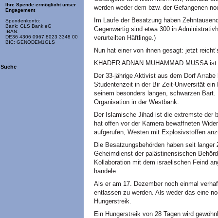
Ihre Spende ermöglicht unser
werden weder dem bzw. der Gefangenen noc
Engagement
Im Laufe der Besatzung haben Zehntausende
Spendenkonto:
Bank: GLS Bank eG
Gegenwärtig sind etwa 300 in Administrativ
IBAN:
verurteilten Häftlinge.)
DE36 4306 0967 8023 3348 00
BIC: GENODEM1GLS
Nun hat einer von ihnen gesagt: jetzt reicht’
KHADER ADNAN MUHAMMAD MUSSA ist vorh
Suche
Der 33-jährige Aktivist aus dem Dorf Arrabe 
Studentenzeit in der Bir Zeit-Universität ei
seinem besonders langen, schwarzen Bart. E
Organisation in der Westbank.
Der Islamische Jihad ist die extremste de
hat offen vor der Kamera bewaffneten Wider
aufgerufen, Westen mit Explosivstoffen an
Die Besatzungsbehörden haben seit langer Z
Geheimdienst der palästinensischen Behörde
Kollaboration mit dem israelischen Feind an
handele.
Als er am 17. Dezember noch einmal verhafte
entlassen zu werden. Als weder das eine no
Hungerstreik.
Ein Hungerstreik von 28 Tagen wird gewöhnl