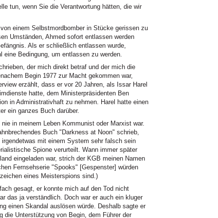
le tun, wenn Sie die Verantwortung hätten, die wir
, von einem Selbstmordbomber in Stücke gerissen zu
iesen Umständen, Ahmed sofort entlassen werden
efängnis. Als er schließlich entlassen wurde,
l eine Bedingung, um entlassen zu werden.
hrieben, der mich direkt betraf und der mich die
 Menachem Begin 1977 zur Macht gekommen war,
rview erzählt, dass er vor 20 Jahren, als Issar Harel
eimdienste hatte, dem Ministerpräsidenten Ben
on in Administrativhaft zu nehmen. Harel hatte einen
er ein ganzes Buch darüber.
ich nie in meinem Leben Kommunist oder Marxist war.
n bahnbrechendes Buch "Darkness at Noon" schrieb,
 irgendetwas mit einem System sehr falsch sein
rialistische Spione verurteilt. Wann immer später
ssland eingeladen war, strich der KGB meinen Namen
schen Fernsehserie "Spooks" [Gespenster] würden
zeichen eines Meisterspions sind.)
fach gesagt, er konnte mich auf den Tod nicht
ar das ja verständlich. Doch war er auch ein kluger
tung einen Skandal auslösen würde. Deshalb sagte er
ung die Unterstützung von Begin, dem Führer der