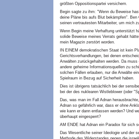
größten Oppositionspartei versichern.
Begin sagte zu ihm: "Wenn du Beweise hast,
deine Pläne bis aufs Blut bekämpfen". Ben G
seinen vertrautesten Mitarbeiter, um mich z
Wenn Begin meine Verhaftung unterstützt hä
solide Beweise meines Verrats gehabt hät
mein Magazin zerstört worden.
IN EINEM demokratischen Staat ist kein Plat
Gerichtsverhandlungen, bei denen entsche
Anwälten zurückgehalten werden. Da muss 
andere geheime Informationsquellen zu sc
solchen Fällen erlauben, nur die Anwälte ei
Spielraum in Bezug auf Sicherheit haben.
Dies ist übrigens tatsächlich bei der sensi
bei der des nuklearen Wistleblower (oder "
Das, was man im Fall Adnan herausbrachte, 
Adnan so gefährlich war, dass er ohne Ankl
wie kann er dann entlassen werden? Und wen
überhaupt eingesperrt?
AM ENDE hat Adnan ein Paradox für sich s
Das Wesentliche seiner Ideologie und der se
Methode des Widerstandes gegen die israel