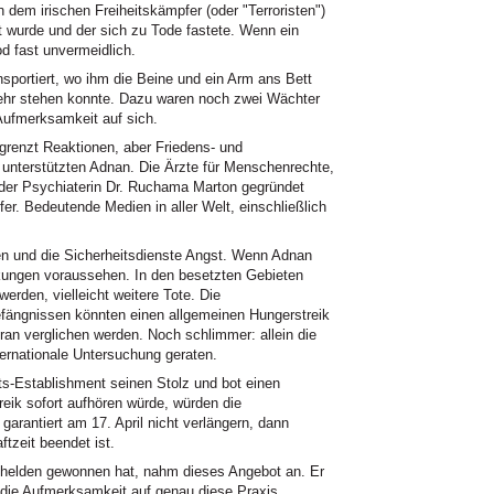
dem irischen Freiheitskämpfer (oder "Terroristen")
t wurde und der sich zu Tode fastete. Wenn ein
od fast unvermeidlich.
nsportiert, wo ihm die Beine und ein Arm ans Bett
ehr stehen konnte. Dazu waren noch zwei Wächter
Aufmerksamkeit auf sich.
egrenzt Reaktionen, aber Friedens- und
nterstützten Adnan. Die Ärzte für Menschenrechte,
n der Psychiaterin Dr. Ruchama Marton gegründet
r. Bedeutende Medien in aller Welt, einschließlich
en und die Sicherheitsdienste Angst. Wenn Adnan
rkungen voraussehen. In den besetzten Gebieten
werden, vielleicht weitere Tote. Die
efängnissen könnten einen allgemeinen Hungerstreik
ran verglichen werden. Noch schlimmer: allein die
ternationale Untersuchung geraten.
ts-Establishment seinen Stolz und bot einen
ik sofort aufhören würde, würden die
garantiert am 17. April nicht verlängern, dann
tzeit beendet ist.
lhelden gewonnen hat, nahm dieses Angebot an. Er
t die Aufmerksamkeit auf genau diese Praxis