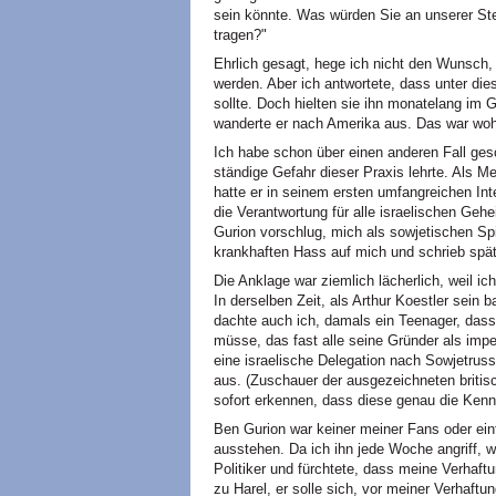
sein könnte. Was würden Sie an unserer Stel
tragen?"
Ehrlich gesagt, hege ich nicht den Wunsch
werden. Aber ich antwortete, dass unter d
sollte. Doch hielten sie ihn monatelang im G
wanderte er nach Amerika aus. Das war woh
Ich habe schon über einen anderen Fall gesc
ständige Gefahr dieser Praxis lehrte. Als
hatte er in seinem ersten umfangreichen Inte
die Verantwortung für alle israelischen Geh
Gurion vorschlug, mich als sowjetischen Spi
krankhaften Hass auf mich und schrieb spät
Die Anklage war ziemlich lächerlich, weil 
In derselben Zeit, als Arthur Koestler sei
dachte auch ich, damals ein Teenager, dass
müsse, das fast alle seine Gründer als impe
eine israelische Delegation nach Sowjetru
aus. (Zuschauer der ausgezeichneten briti
sofort erkennen, dass diese genau die Kenn
Ben Gurion war keiner meiner Fans oder ein
ausstehen. Da ich ihn jede Woche angriff, w
Politiker und fürchtete, dass meine Verhaf
zu Harel, er solle sich, vor meiner Verhaft