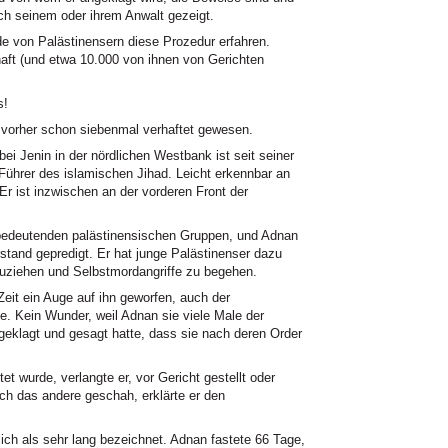
h seinem oder ihrem Anwalt gezeigt.
 von Palästinensern diese Prozedur erfahren.
haft (und etwa 10.000 von ihnen von Gerichten
s!
er schon siebenmal verhaftet gewesen.
bei Jenin in der nördlichen Westbank ist seit seiner
n Führer des islamischen Jihad. Leicht erkennbar an
r ist inzwischen an der vorderen Front der
r bedeutenden palästinensischen Gruppen, und Adnan
stand gepredigt. Er hat junge Palästinenser dazu
zuziehen und Selbstmordangriffe zu begehen.
eit ein Auge auf ihn geworfen, auch der
. Kein Wunder, weil Adnan sie viele Male der
geklagt und gesagt hatte, dass sie nach deren Order
t wurde, verlangte er, vor Gericht gestellt oder
ch das andere geschah, erklärte er den
ich als sehr lang bezeichnet. Adnan fastete 66 Tage,