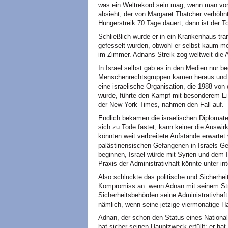
was ein Weltrekord sein mag, wenn man von 
absieht, der von Margaret Thatcher verhöhn
Hungerstreik 70 Tage dauert, dann ist der T
Schließlich wurde er in ein Krankenhaus tra
gefesselt wurden, obwohl er selbst kaum m
im Zimmer. Adnans Streik zog weltweit die 
In Israel selbst gab es in den Medien nur b
Menschenrechtsgruppen kamen heraus und u
eine israelische Organisation, die 1988 vo
wurde, führte den Kampf mit besonderem Eife
der New York Times, nahmen den Fall auf.
Endlich bekamen die israelischen Diplomat
sich zu Tode fastet, kann keiner die Auswi
könnten weit verbreitete Aufstände erwartet 
palästinensischen Gefangenen in Israels G
beginnen, Israel würde mit Syrien und dem I
Praxis der Administrativhaft könnte unter in
Also schluckte das politische und Sicherhei
Kompromiss an: wenn Adnan mit seinem Stre
Sicherheitsbehörden seine Administrativhaft 
nämlich, wenn seine jetzige viermonatige Haf
Adnan, der schon den Status eines Nationa
hat sicher seinen Hauptzweck erfüllt: er ha