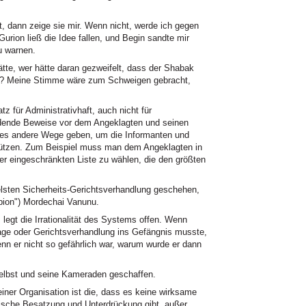
 dann zeige sie mir. Wenn nicht, werde ich gegen
urion ließ die Idee fallen, und Begin sandte mir
u warnen.
tte, wer hätte daran gezweifelt, dass der Shabak
te? Meine Stimme wäre zum Schweigen gebracht,
z für Administrativhaft, auch nicht für
idende Beweise vor dem Angeklagten und seinen
es andere Wege geben, um die Informanten und
hützen. Zum Beispiel muss man dem Angeklagten in
ner eingeschränkten Liste zu wählen, die den größten
belsten Sicherheits-Gerichtsverhandlung geschehen,
Spion") Mordechai Vanunu.
legt die Irrationalität des Systems offen. Wenn
age oder Gerichtsverhandlung ins Gefängnis musste,
n er nicht so gefährlich war, warum wurde er dann
elbst und seine Kameraden geschaffen.
iner Organisation ist die, dass es keine wirksame
ische Besatzung und Unterdrückung gibt, außer