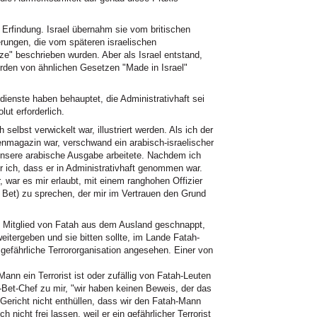
rfindung. Israel übernahm sie vom britischen
erungen, die vom späteren israelischen
ze" beschrieben wurden. Aber als Israel entstand,
urden von ähnlichen Gesetzen "Made in Israel"
dienste haben behauptet, die Administrativhaft sei
ut erforderlich.
 selbst verwickelt war, illustriert werden. Als ich der
magazin war, verschwand ein arabisch-israelischer
 unsere arabische Ausgabe arbeitete. Nachdem ich
hr ich, dass er in Administrativhaft genommen war.
r, war es mir erlaubt, mit einem ranghohen Offizier
Bet) zu sprechen, der mir im Vertrauen den Grund
n Mitglied von Fatah aus dem Ausland geschnappt,
weitergeben und sie bitten sollte, im Lande Fatah-
gefährliche Terrororganisation angesehen. Einer von
Mann ein Terrorist ist oder zufällig von Fatah-Leuten
-Bet-Chef zu mir, "wir haben keinen Beweis, der das
Gericht nicht enthüllen, dass wir den Fatah-Mann
nicht frei lassen, weil er ein gefährlicher Terrorist