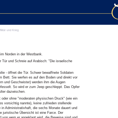
ilitär und Krieg
m Norden in der Westbank.
r Tür und Schreie auf Arabisch: "Die israelische
lie - öffnet die Tür. Schwer bewaffnete Soldaten
m Bett. Sie werfen es auf den Boden und direkt vor
ern und Geschwister) werden ihm die Augen
esselt. So wird er zum Jeep geschleppt. Das Opfer
Alter dazwischen.
 oder ohne "moderaten physischen Druck" (wie ein
s vorsichtig nannte), keine zufrieden stellende
 in Administrativhaft, die sechs Monate dauert und
 juristische Übersicht ist eine Farce. Der
nd von wem er angeklagt wird, die Beweise sind und