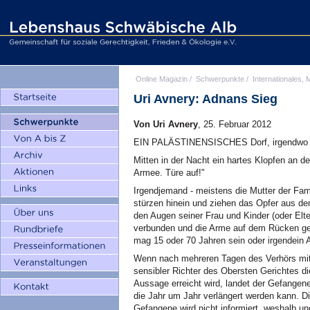
Online Magazin
/
Schwerpunkte
/
Internationales, M
Uri Avnery: Adnans Sieg
Von Uri Avnery
, 25. Februar 2012
EIN PALÄSTINENSISCHES Dorf, irgendwo i
Mitten in der Nacht ein hartes Klopfen an de
Armee. Türe auf!"
Irgendjemand - meistens die Mutter der Fami
stürzen hinein und ziehen das Opfer aus de
den Augen seiner Frau und Kinder (oder Elt
verbunden und die Arme auf dem Rücken gef
mag 15 oder 70 Jahren sein oder irgendein 
Wenn nach mehreren Tagen des Verhörs mit
sensibler Richter des Obersten Gerichtes die
Aussage erreicht wird, landet der Gefangene
die Jahr um Jahr verlängert werden kann. Die
Gefangene wird nicht informiert, weshalb u