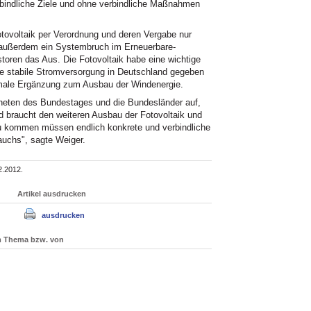
rbindliche Ziele und ohne verbindliche Maßnahmen
tovoltaik per Verordnung und deren Vergabe nur
i außerdem ein Systembruch im Erneuerbare-
toren das Aus. Die Fotovoltaik habe eine wichtige
ine stabile Stromversorgung in Deutschland gegeben
timale Ergänzung zum Ausbau der Windenergie.
neten des Bundestages und die Bundesländer auf,
nd braucht den weiteren Ausbau der Fotovoltaik und
u kommen müssen endlich konkrete und verbindliche
uchs", sagte Weiger.
2.2012.
Artikel ausdrucken
ausdrucken
um Thema bzw. von