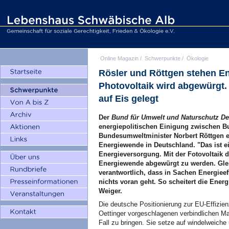
Online Magazin
/
Schwerpunkte
/
Ökologie
Rösler und Röttgen stehen E
Photovoltaik wird abgewürg
auf Eis gelegt
Der
Bund für Umwelt und Naturschutz D
energiepolitischen Einigung zwischen Bu
Bundesumweltminister Norbert Röttgen ei
Energiewende in Deutschland. "Das ist ei
Energieversorgung. Mit der Fotovoltaik d
Energiewende abgewürgt zu werden. Glei
verantwortlich, dass in Sachen Energiee
nichts voran geht. So scheitert die Ene
Weiger.
Die deutsche Positionierung zur EU-Effizie
Oettinger vorgeschlagenen verbindlichen 
Fall zu bringen. Sie setze auf windelweic