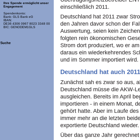
Ihre Spende ermöglicht unser
einschließlich 2011.
Engagement
Spendenkonto:
Deutschland hat 2011 zwar Stro
Bank: GLS Bank eG
IBAN:
den Jahren davor schon der Fall
DE36 4306 0967 8023 3348 00
BIC: GENODEM1GLS
Auswertung, seien kein Zeiche
folgten rein ökonomischen Ge
Suche
Strom dort produziert, wo er am 
daraus ein wiederkehrendes Sc
und im Sommer importiert wird.
Deutschland hat auch 2011
Zunächst sah es zwar so aus, al
Deutschland müsse die AKW-Lei
ausgleichen. Bereits im April 
importieren - in einem Monat, 
gehört hatte. Aber im Laufe des 
immer mehr an die letzten beid
exportierte Deutschland wieder.
Über das ganze Jahr gerechnet 