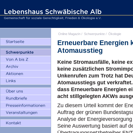
Online Magazin
/
Schwerpunkte
/
Ökologie
Erneuerbare Energien 
Atomausstieg
Keine Stromausfälle, keine e
keine zusätzlichen Stromimpo
Unkenrufen zum Trotz hat Deu
Atomausstiegs gut verkraftet.
dass Erneuerbare Energien ei
acht stillgelegten AKWs ausg
Zu diesem Urteil kommt der En
Auftrag der grünen Bundestags
Analyse der Energieversorgung 
Seine Auswertung basiert auf 
Übertragungsnetzbetreiber ENT