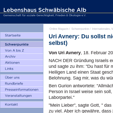
Online Magazin
/
Schwerpunkte
/
Internationales, M
Uri Avnery: Du sollst n
selbst)
Von Uri Avnery
, 18. Februar 2
NACH DER Gründung Israels er
und sagte zu ihm: "Du hast für
Heiligen Land einen Staat gesch
Belohnung. Sag mir, was du wün
Ben Gurion antwortete: "Allmäch
Person in Israel weise sein soll,
Laborpartei."
"Mein Lieber", sagte Gott, " das
zu viel. Aber ich gewähre, dass 