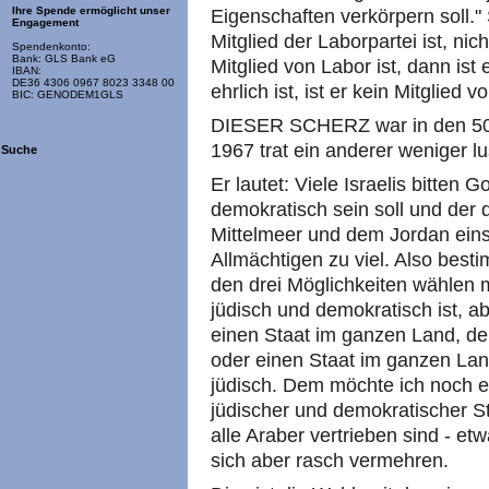
Ihre Spende ermöglicht unser
Eigenschaften verkörpern soll." S
Engagement
Mitglied der Laborpartei ist, nich
Spendenkonto:
Bank: GLS Bank eG
Mitglied von Labor ist, dann ist
IBAN:
DE36 4306 0967 8023 3348 00
ehrlich ist, ist er kein Mitglied v
BIC: GENODEM1GLS
DIESER SCHERZ war in den 50e
1967 trat ein anderer weniger lu
Suche
Er lautet: Viele Israelis bitten 
demokratisch sein soll und de
Mittelmeer und dem Jordan einsc
Allmächtigen zu viel. Also besti
den drei Möglichkeiten wählen 
jüdisch und demokratisch ist, a
einen Staat im ganzen Land, der
oder einen Staat im ganzen Land
jüdisch. Dem möchte ich noch ei
jüdischer und demokratischer S
alle Araber vertrieben sind - etw
sich aber rasch vermehren.