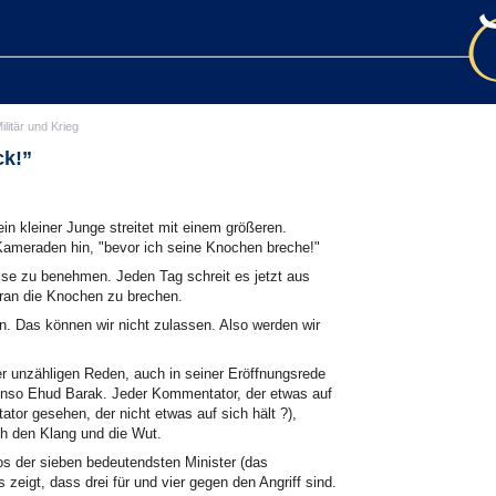
ilitär und Krieg
ck!”
 kleiner Junge streitet mit einem größeren.
 Kameraden hin, "bevor ich seine Knochen breche!"
ise zu benehmen. Jeden Tag schreit es jetzt aus
 Iran die Knochen zu brechen.
n. Das können wir nicht zulassen. Also werden wir
er unzähligen Reden, auch in seiner Eröffnungsrede
enso Ehud Barak. Jeder Kommentator, der etwas auf
tor gesehen, der nicht etwas auf sich hält ?),
ch den Klang und die Wut.
tos der sieben bedeutendsten Minister (das
 zeigt, dass drei für und vier gegen den Angriff sind.