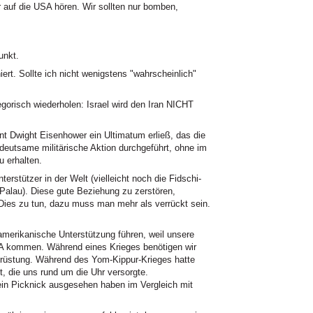
er auf die USA hören. Wir sollten nur bomben,
unkt.
ert. Sollte ich nicht wenigstens "wahrscheinlich"
egorisch wiederholen: Israel wird den Iran NICHT
t Dwight Eisenhower ein Ultimatum erließ, das die
bedeutsame militärische Aktion durchgeführt, ohne im
 erhalten.
terstützer in der Welt (vielleicht noch die Fidschi-
 Palau). Diese gute Beziehung zu zerstören,
Dies zu tun, dazu muss man mehr als verrückt sein.
amerikanische Unterstützung führen, weil unsere
 kommen. Während eines Krieges benötigen wir
srüstung. Während des Yom-Kippur-Krieges hatte
t, die uns rund um die Uhr versorgte.
ein Picknick ausgesehen haben im Vergleich mit