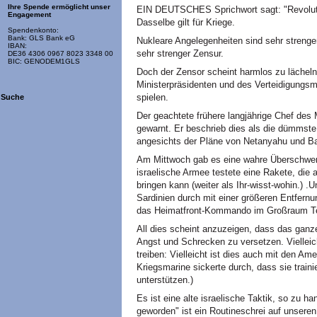
Ihre Spende ermöglicht unser
EIN DEUTSCHES Sprichwort sagt: "Revolutio
Engagement
Dasselbe gilt für Kriege.
Spendenkonto:
Bank: GLS Bank eG
Nukleare Angelegenheiten sind sehr strenger
IBAN:
sehr strenger Zensur.
DE36 4306 0967 8023 3348 00
BIC: GENODEM1GLS
Doch der Zensor scheint harmlos zu lächeln
Ministerpräsidenten und des Verteidigungsmi
spielen.
Suche
Der geachtete frühere langjährige Chef des 
gewarnt. Er beschrieb dies als die dümmste I
angesichts der Pläne von Netanyahu und Ba
Am Mittwoch gab es eine wahre Überschwem
israelische Armee testete eine Rakete, die
bringen kann (weiter als Ihr-wisst-wohin.) .
Sardinien durch mit einer größeren Entfernu
das Heimatfront-Kommando im Großraum Tel
All dies scheint anzuzeigen, dass das ganze 
Angst und Schrecken zu versetzen. Vielleic
treiben: Vielleicht ist dies auch mit den Am
Kriegsmarine sickerte durch, dass sie traini
unterstützen.)
Es ist eine alte israelische Taktik, so zu ha
geworden" ist ein Routineschrei auf unsere