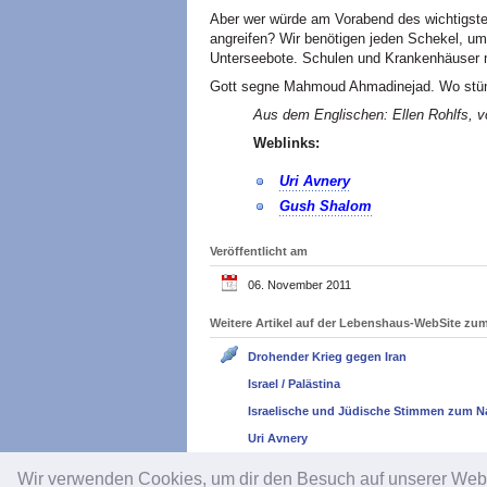
Aber wer würde am Vorabend des wichtigsten
angreifen? Wir benötigen jeden Schekel, 
Unterseebote. Schulen und Krankenhäuser m
Gott segne Mahmoud Ahmadinejad. Wo stün
Aus dem Englischen: Ellen Rohlfs, vo
Weblinks:
Uri Avnery
Gush Shalom
Veröffentlicht am
06. November 2011
Weitere Artikel auf der Lebenshaus-WebSite z
Drohender Krieg gegen Iran
Israel / Palästina
Israelische und Jüdische Stimmen zum N
Uri Avnery
Wir verwenden Cookies, um dir den Besuch auf unserer We
Impressum
/
Datenschutz