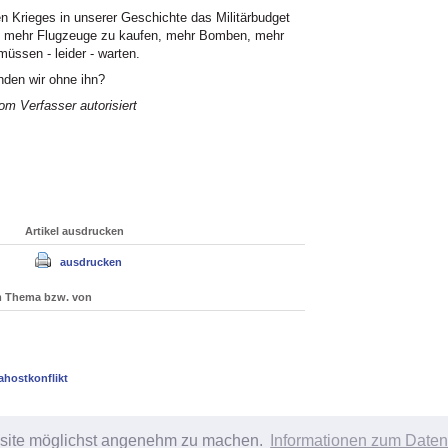
 Krieges in unserer Geschichte das Militärbudget
um mehr Flugzeuge zu kaufen, mehr Bomben, mehr
üssen - leider - warten.
den wir ohne ihn?
m Verfasser autorisiert
Artikel ausdrucken
ausdrucken
um Thema bzw. von
ahostkonflikt
bsite möglichst angenehm zu machen.
Informationen zum Daten