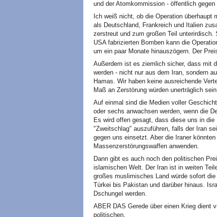
und der Atomkommission - öffentlich gegen 
Ich weiß nicht, ob die Operation überhaupt m
als Deutschland, Frankreich und Italien zus
zerstreut und zum großen Teil unterirdisch. 
USA fabrizierten Bomben kann die Operation
um ein paar Monate hinauszögern. Der Prei
Außerdem ist es ziemlich sicher, dass mit 
werden - nicht nur aus dem Iran, sondern au
Hamas. Wir haben keine ausreichende Vertei
Maß an Zerstörung würden unerträglich sein
Auf einmal sind die Medien voller Geschicht
oder sechs anwachsen werden, wenn die Deu
Es wird offen gesagt, dass diese uns in di
"Zweitschlag" auszuführen, falls der Iran s
gegen uns einsetzt. Aber die Iraner könnt
Massenzerstörungswaffen anwenden.
Dann gibt es auch noch den politischen Pre
islamischen Welt. Der Iran ist in weiten Teile
großes muslimisches Land würde sofort die 
Türkei bis Pakistan und darüber hinaus. Isr
Dschungel werden.
ABER DAS Gerede über einen Krieg dient vi
politischen.