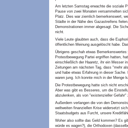
Am letzten Samstag erwachte die soziale 
Pause von zwei Monaten versammelten sic
Platz. Dies war ziemlich bemerkenswert, we
Städte in der Nähe des Gazastreifens fielen.
Demonstrationen immer abgesagt. Die Sicher
nicht.
Viele Leute glaubten auch, dass die Euphorie
öffentlichen Meinung ausgelöscht habe. Das 
Übrigens geschah etwas Bemerkenswertes: 
Protestbewegung Partei ergriffen hatten, hat
einschließlich der Haaretz, ihr ein Messer i
Zeitungen am nächsten Tag, dass "mehr als 
und habe etwas Erfahrung in dieser Sache.
waren jung. Ich konnte mich in der Menge
Die Protestbewegung hatte sich nicht erschö
Aber was gibt es Besseres, um die Einstell
abzulenken, als von "existenzieller Gefahr"
Außerdem verlangen die von den Demonstra
weltweiten finanziellen Krise widersetzt sic
Staatsbudgets aus Furcht, unsere Kreditfäh
Woher also sollte das Geld kommen? Es gibt 
würde es wagen?), die Orthodoxen (dasselbe!