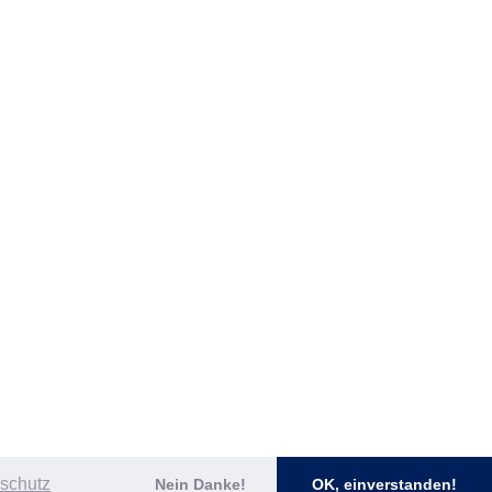
schutz
Nein Danke!
OK, einverstanden!