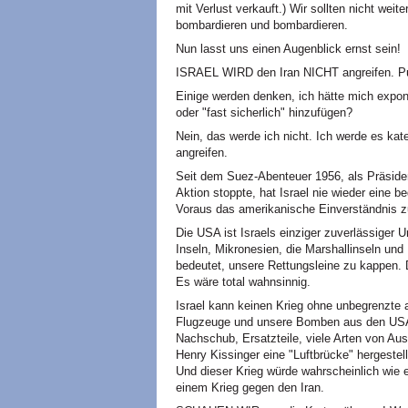
mit Verlust verkauft.) Wir sollten nicht weit
bombardieren und bombardieren.
Nun lasst uns einen Augenblick ernst sein!
ISRAEL WIRD den Iran NICHT angreifen. P
Einige werden denken, ich hätte mich exponi
oder "fast sicherlich" hinzufügen?
Nein, das werde ich nicht. Ich werde es kat
angreifen.
Seit dem Suez-Abenteuer 1956, als Präsiden
Aktion stoppte, hat Israel nie wieder eine 
Voraus das amerikanische Einverständnis zu
Die USA ist Israels einziger zuverlässiger Un
Inseln, Mikronesien, die Marshallinseln und
bedeutet, unsere Rettungsleine zu kappen. 
Es wäre total wahnsinnig.
Israel kann keinen Krieg ohne unbegrenzte 
Flugzeuge und unsere Bomben aus den USA
Nachschub, Ersatzteile, viele Arten von Au
Henry Kissinger eine "Luftbrücke" hergestell
Und dieser Krieg würde wahrscheinlich wie 
einem Krieg gegen den Iran.