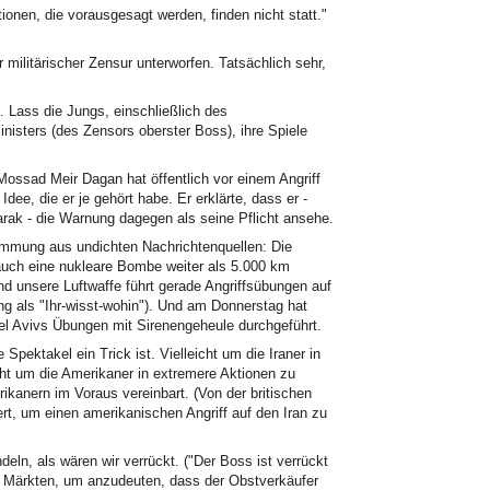
nen, die vorausgesagt werden, finden nicht statt."
 militärischer Zensur unterworfen. Tatsächlich sehr,
. Lass die Jungs, einschließlich des
nisters (des Zensors oberster Boss), ihre Spiele
Mossad Meir Dagan hat öffentlich vor einem Angriff
dee, die er je gehört habe. Er erklärte, dass er -
rak - die Warnung dagegen als seine Pflicht ansehe.
mung aus undichten Nachrichtenquellen: Die
 auch eine nukleare Bombe weiter als 5.000 km
Und unsere Luftwaffe führt gerade Angriffsübungen auf
ng als "Ihr-wisst-wohin"). Und am Donnerstag hat
 Avivs Übungen mit Sirenengeheule durchgeführt.
Spektakel ein Trick ist. Vielleicht um die Iraner in
ht um die Amerikaner in extremere Aktionen zu
erikanern im Voraus vereinbart. (Von der britischen
ert, um einen amerikanischen Angriff auf den Iran zu
ndeln, als wären wir verrückt. ("Der Boss ist verrückt
n Märkten, um anzudeuten, dass der Obstverkäufer