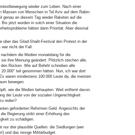
Protestbewegung wieder zum Leben. Nach einer
h Massen von Menschen in Tel Aviv auf dem Rabin-
il genau an diesem Tag wieder Raketen auf die
 Bis jetzt wurden in solch einer Situation die
heitsprobleme hätten dann Priorität. Aber diesmal
 über das Gilad-Shalit-Festival den Protest in der
war nicht der Fall.
nachdem die Medien monatelang für die
 sie ihre Meinung geändert. Plötzlich stechen alle,
n den Rücken. Wie auf Befehl schrieben alle
20.000" teil genommen hätten. Nun, ich war dort
 Es waren mindestens 100.000 Leute da, die meisten
 kaum bewegen.
pft, wie die Medien behaupten. Weit entfernt davon.
ung der Leute von der sozialen Ungerechtigkeit
 zu reden?
nten geforderten Reformen Geld. Angesichts der
h die Regierung strikt einer Erhöhung des
igkeit zu schädigen.
nur drei plausible Quellen: die Siedlungen (wer
) und das riesige Militärbudget.