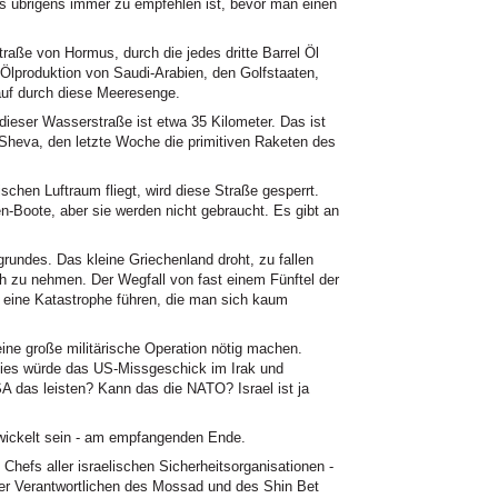
übrigens immer zu empfehlen ist, bevor man einen
Straße von Hormus, durch die jedes dritte Barrel Öl
Ölproduktion von Saudi-Arabien, den Golfstaaten,
auf durch diese Meeresenge.
e dieser Wasserstraße ist etwa 35 Kilometer. Das ist
heva, den letzte Woche die primitiven Raketen des
schen Luftraum fliegt, wird diese Straße gesperrt.
n-Boote, aber sie werden nicht gebraucht. Es gibt an
undes. Das kleine Griechenland droht, zu fallen
ch zu nehmen. Der Wegfall von fast einem Fünftel der
n eine Katastrophe führen, die man sich kaum
ine große militärische Operation nötig machen.
Dies würde das US-Missgeschick im Irak und
A das leisten? Kann das die NATO? Israel ist ja
wickelt sein - am empfangenden Ende.
 Chefs aller israelischen Sicherheitsorganisationen -
der Verantwortlichen des Mossad und des Shin Bet