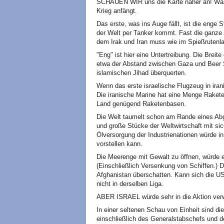
SCHAUEN WIR uns die Karte näher an! Was 
Krieg anfängt.
Das erste, was ins Auge fällt, ist die enge 
der Welt per Tanker kommt. Fast die ganze 
dem Irak und Iran muss wie im Spießrutenl
"Eng" ist hier eine Untertreibung. Die Breit
etwa der Abstand zwischen Gaza und Beer S
islamischen Jihad überquerten.
Wenn das erste israelische Flugzeug in irani
Die iranische Marine hat eine Menge Rakete
Land genügend Raketenbasen.
Die Welt taumelt schon am Rande eines Abgr
und große Stücke der Weltwirtschaft mit si
Ölversorgung der Industrienationen würde i
vorstellen kann.
Die Meerenge mit Gewalt zu öffnen, würde e
(Einschließlich Versenkung von Schiffen.) 
Afghanistan überschatten. Kann sich die US
nicht in derselben Liga.
ABER ISRAEL würde sehr in die Aktion ver
In einer seltenen Schau von Einheit sind die
einschließlich des Generalstabschefs und 