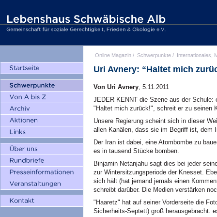
Online Magazin
/
Schwerpunkte
/
Internationales, M
Uri Avnery: “Haltet mich zurü
Von Uri Avnery
, 5.11.2011
JEDER KENNT die Szene aus der Schule: ein
"Haltet mich zurück!", schreit er zu seinen
Unsere Regierung scheint sich in dieser We
allen Kanälen, dass sie im Begriff ist, dem
Der Iran ist dabei, eine Atombombe zu baue
es in tausend Stücke bomben.
Binjamin Netanjahu sagt dies bei jeder sein
zur Wintersitzungsperiode der Knesset. Eb
sich hält (hat jemand jemals einen Kommenta
schreibt darüber. Die Medien verstärken no
"Haaretz" hat auf seiner Vorderseite die Fo
Sicherheits-Septett) groß herausgebracht: es