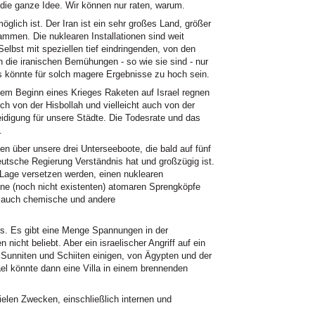
die ganze Idee. Wir können nur raten, warum.
öglich ist. Der Iran ist ein sehr großes Land, größer
ammen. Die nuklearen Installationen sind weit
Selbst mit speziellen tief eindringenden, von den
 die iranischen Bemühungen - so wie sie sind - nur
s könnte für solch magere Ergebnisse zu hoch sein.
dem Beginn eines Krieges Raketen auf Israel regnen
ch von der Hisbollah und vielleicht auch von der
digung für unsere Städte. Die Todesrate und das
.
en über unsere drei Unterseeboote, die bald auf fünf
tsche Regierung Verständnis hat und großzügig ist.
e Lage versetzen werden, einen nuklearen
eine (noch nicht existenten) atomaren Sprengköpfe
en auch chemische und andere
is. Es gibt eine Menge Spannungen in der
n nicht beliebt. Aber ein israelischer Angriff auf ein
Sunniten und Schiiten einigen, von Ägypten und der
ael könnte dann eine Villa in einem brennenden
elen Zwecken, einschließlich internen und