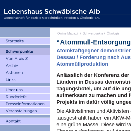
Online Magazin
/
Schwerpunkte
/
Ökologie
“Atommüll-Entsorgung
Atomkraftgegner demonstrier
Dessau / Forderung nach Aus
Atommüllproduktion
Anlässlich der Konferenz de
Ländern in Dessau demonstri
Tagungshotel, um auf die un
aufmerksam zu machen und fo
Projekts im dafür völlig unge
Die Aktivistinnen und Aktivisten
.ausgestrahlt haben ein AKW-Mo
eine grüne Masse. Diese wird 