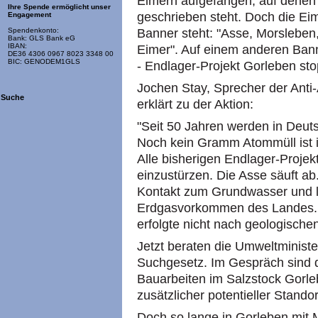
Eimern aufgefangen, auf denen 
Ihre Spende ermöglicht unser
geschrieben steht. Doch die Ei
Engagement
Banner steht: "Asse, Morsleben
Spendenkonto:
Bank: GLS Bank eG
IBAN:
Eimer". Auf einem anderen Banner
DE36 4306 0967 8023 3348 00
BIC: GENODEM1GLS
- Endlager-Projekt Gorleben sto
Jochen Stay, Sprecher der Anti
Suche
erklärt zu der Aktion:
"Seit 50 Jahren werden in Deut
Noch kein Gramm Atommüll ist in
Alle bisherigen Endlager-Projek
einzustürzen. Die Asse säuft ab
Kontakt zum Grundwasser und l
Erdgasvorkommen des Landes. D
erfolgte nicht nach geologischen
Jetzt beraten die Umweltministe
Suchgesetz. Im Gespräch sind d
Bauarbeiten im Salzstock Gorl
zusätzlicher potentieller Stand
Doch so lange in Gorleben mit 