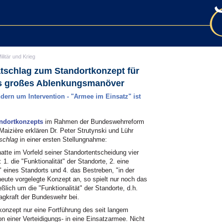
ilitär und Krieg
schlag zum Standortkonzept für
es großes Ablenkungsmanöver
dern um Intervention - "Armee im Einsatz" ist
ndortkonzepts
im Rahmen der Bundeswehrreform
aizière erklären Dr. Peter Strutynski und Lühr
schlag
in einer ersten Stellungnahme:
atte im Vorfeld seiner Standortentscheidung vier
1. die "Funktionalität" der Standorte, 2. eine
" eines Standorts und 4. das Bestreben, "in der
heute vorgelegte Konzept an, so spielt nur noch das
eßlich um die "Funktionalität" der Standorte, d.h.
lagkraft der Bundeswehr bei.
konzept nur eine Fortführung des seit langem
 einer Verteidigungs- in eine Einsatzarmee. Nicht