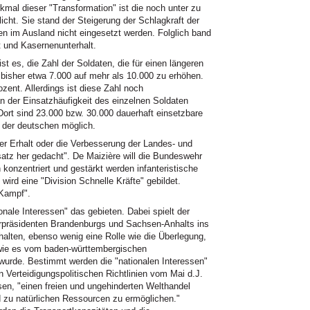
mal dieser "Transformation" ist die noch unter zu
cht. Sie stand der Steigerung der Schlagkraft der
n im Ausland nicht eingesetzt werden. Folglich band
t und Kasernenunterhalt.
t es, die Zahl der Soldaten, die für einen längeren
bisher etwa 7.000 auf mehr als 10.000 zu erhöhen.
ent. Allerdings ist diese Zahl noch
n der Einsatzhäufigkeit des einzelnen Soldaten
 Dort sind 23.000 bzw. 30.000 dauerhaft einsetzbare
r der deutschen möglich.
er Erhalt oder die Verbesserung der Landes- und
satz her gedacht". De Maizière will die Bundeswehr
konzentriert und gestärkt werden infanteristische
wird eine "Division Schnelle Kräfte" gebildet.
 Kampf".
nale Interessen" das gebieten. Dabei spielt der
erpräsidenten Brandenburgs und Sachsen-Anhalts ins
halten, ebenso wenig eine Rolle wie die Überlegung,
wie es vom baden-württembergischen
wurde. Bestimmt werden die "nationalen Interessen"
n Verteidigungspolitischen Richtlinien vom Mai d.J.
sen, "einen freien und ungehinderten Welthandel
 zu natürlichen Ressourcen zu ermöglichen."