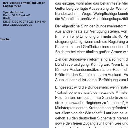
das einzige, wohl aber das bekannteste Merk
Ihre Spende ermöglicht unser
Engagement
Guttenberg verfügte Aussetzung der Wehrpfli
Spendenkonto:
Bundeswehr im Wege. Wehrpflichtige konnte
Bank: GLS Bank eG
die Wehrpflicht unnütz Ausbildungskapazitä
IBAN:
DE36 4306 0967 8023 3348 00
BIC: GENODEM1GLS
Der eigentliche Sinn der Bundeswehrreform is
Auslandseinsatz zur Verfügung stehen, von 
Immerhin eine Erhöhung um mehr als 40 Proz
Suche
steigerungsfähig, wenn sich die Regierung a
Frankreichs und Großbritanniens orientiert.
Soldaten bei einer ähnlich großen Armee wi
Ziel der Bundeswehrreform sind also nicht d
Bündnisverteidigung. Künftig wird "vom Ein
für mehr Auslandseinsätze rüsten. Räumlich 
Kräfte für den Kampfeinsatz im Ausland. Es 
Ausbildungsziel ist deren "Befähigung zum
Eingesetzt wird die Bundeswehr, wenn "natio
"Katastrophenschutz", den etwa die Minist
Feld führten, um bestimmte Standorte zu er
strukturschwache Regionen zu "schonen", 
Ministerpräsidenten Kretschmann gefordert 
vor allem von der Wirtschaft. Laut den neue
gehört zu den deutschen Sicherheitsinteres
sowie den freien Zugang zur Hohen See und