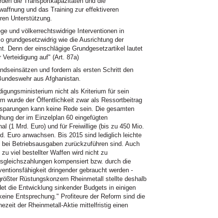
den die Transportkapazitäten und die
waffnung und das Training zur effektiveren
ren Unterstützung.
ge und völkerrechtswidrige Interventionen in
o grundgesetzwidrig wie die Ausrichtung der
. Denn der einschlägige Grundgesetzartikel lautet
 Verteidigung auf" (Art. 87a)
ndseinsätzen und fordern als ersten Schritt den
Bundeswehr aus Afghanistan.
gungsministerium nicht als Kriterium für sein
 wurde der Öffentlichkeit zwar als Ressortbeitrag
nsparungen kann keine Rede sein. Die gesamten
hung der im Einzelplan 60 eingefügten
(1 Mrd. Euro) und für Freiwillige (bis zu 450 Mio.
d. Euro anwachsen. Bis 2015 sind lediglich leichte
 bei Betriebsausgaben zurückzuführen sind. Auch
zu viel bestellter Waffen wird nicht zu
usgleichszahlungen kompensiert bzw. durch die
rventionsfähigkeit dringender gebraucht werden -
rößter Rüstungskonzern Rheinmetall stellte deshalb
ndet die Entwicklung sinkender Budgets in einigen
keine Entsprechung." Profiteure der Reform sind die
it der Rheinmetall-Aktie mittelfristig einen