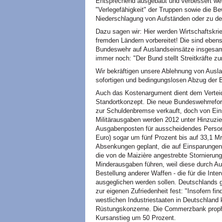
Entsprechend ausgebaut und verbessert wer
"Verlegefähigkeit" der Truppen sowie die Be
Niederschlagung von Aufständen oder zu de
Dazu sagen wir: Hier werden Wirtschaftskrie
fremden Ländern vorbereitet! Die sind ebens
Bundeswehr auf Auslandseinsätze insgesamt
immer noch: "Der Bund stellt Streitkräfte zur
Wir bekräftigen unsere Ablehnung von Ausla
sofortigen und bedingungslosen Abzug der 
Auch das Kostenargument dient dem Verteidi
Standortkonzept. Die neue Bundeswehrreform
zur Schuldenbremse verkauft, doch von Ei
Militärausgaben werden 2012 unter Hinzuzie
Ausgabenposten für ausscheidendes Personal 
Euro) sogar um fünf Prozent bis auf 33,1 Mr
Absenkungen geplant, die auf Einsparungen
die von de Maizière angestrebte Stornierung 
Minderausgaben führen, weil diese durch A
Bestellung anderer Waffen - die für die Inte
ausgeglichen werden sollen. Deutschlands g
zur eigenen Zufriedenheit fest: "Insofern fi
westlichen Industriestaaten in Deutschland 
Rüstungskonzerne. Die Commerzbank propheze
Kursanstieg um 50 Prozent.