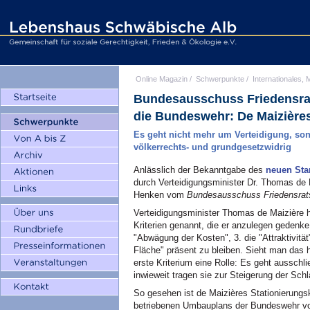
Online Magazin
/
Schwerpunkte
/
Internationales, M
Bundesausschuss Friedensrat
die Bundeswehr: De Maizièr
Es geht nicht mehr um Verteidigung, son
völkerrechts- und grundgesetzwidrig
Anlässlich der Bekanntgabe des
neuen Sta
durch Verteidigungsminister Dr. Thomas de M
Henken vom
Bundesausschuss Friedensrat
Verteidigungsminister Thomas de Maizière h
Kriterien genannt, die er anzulegen gedenke: 
"Abwägung der Kosten", 3. die "Attraktivität
Fläche" präsent zu bleiben. Sieht man das 
erste Kriterium eine Rolle: Es geht ausschli
inwieweit tragen sie zur Steigerung der Sch
So gesehen ist de Maizières Stationierungs
betriebenen Umbauplans der Bundeswehr von