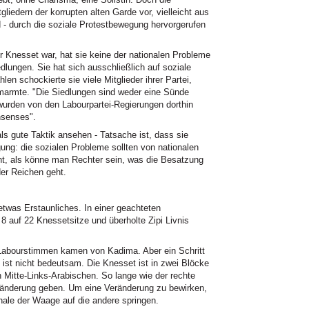
gliedern der korrupten alten Garde vor, vielleicht aus
 - durch die soziale Protestbewegung hervorgerufen
der Knesset war, hat sie keine der nationalen Probleme
dlungen. Sie hat sich ausschließlich auf soziale
n schockierte sie viele Mitglieder ihrer Partei,
 umarmte. "Die Siedlungen sind weder eine Sünde
 wurden von den Labourpartei-Regierungen dorthin
nsenses".
als gute Taktik ansehen - Tatsache ist, dass sie
ung: die sozialen Probleme sollten von nationalen
nt, als könne man Rechter sein, was die Besatzung
der Reichen geht.
was Erstaunliches. In einer geachteten
 auf 22 Knessetsitze und überholte Zipi Livnis
 Labourstimmen kamen von Kadima. Aber ein Schritt
 ist nicht bedeutsam. Die Knesset ist in zwei Blöcke
n Mitte-Links-Arabischen. So lange wie der rechte
ränderung geben. Um eine Veränderung zu bewirken,
le der Waage auf die andere springen.