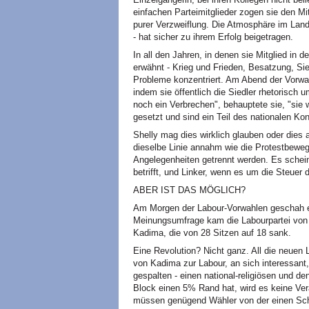
einfachen Parteimitglieder zogen sie den Mit
purer Verzweiflung. Die Atmosphäre im Land
- hat sicher zu ihrem Erfolg beigetragen.
In all den Jahren, in denen sie Mitglied in 
erwähnt - Krieg und Frieden, Besatzung, Sie
Probleme konzentriert. Am Abend der Vorwahle
indem sie öffentlich die Siedler rhetorisch
noch ein Verbrechen", behauptete sie, "sie
gesetzt und sind ein Teil des nationalen Ko
Shelly mag dies wirklich glauben oder dies 
dieselbe Linie annahm wie die Protestbeweg
Angelegenheiten getrennt werden. Es schei
betrifft, und Linker, wenn es um die Steuer 
ABER IST DAS MÖGLICH?
Am Morgen der Labour-Vorwahlen geschah et
Meinungsumfrage kam die Labourpartei von 8
Kadima, die von 28 Sitzen auf 18 sank.
Eine Revolution? Nicht ganz. All die neuen
von Kadima zur Labour, an sich interessant,
gespalten - einen national-religiösen und de
Block einen 5% Rand hat, wird es keine Ve
müssen genügend Wähler von der einen Scha