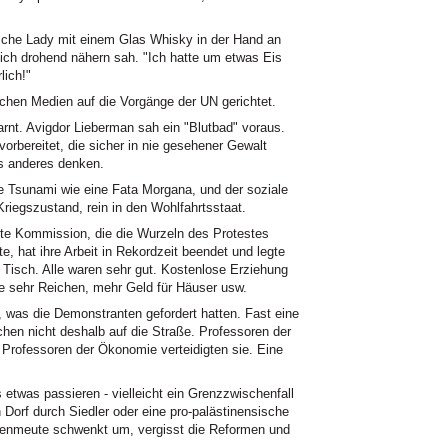
ische Lady mit einem Glas Whisky in der Hand an
sich drohend nähern sah. "Ich hatte um etwas Eis
lich!"
chen Medien auf die Vorgänge der UN gerichtet.
nt. Avigdor Lieberman sah ein "Blutbad" voraus.
orbereitet, die sicher in nie gesehener Gewalt
s anderes denken.
e Tsunami wie eine Fata Morgana, und der soziale
iegszustand, rein in den Wohlfahrtsstaat.
te Kommission, die die Wurzeln des Protestes
, hat ihre Arbeit in Rekordzeit beendet und legte
Tisch. Alle waren sehr gut. Kostenlose Erziehung
ie sehr Reichen, mehr Geld für Häuser usw.
, was die Demonstranten gefordert hatten. Fast eine
hen nicht deshalb auf die Straße. Professoren der
 Professoren der Ökonomie verteidigten sie. Eine
etwas passieren - vielleicht ein Grenzzwischenfall
Dorf durch Siedler oder eine pro-palästinensische
ienmeute schwenkt um, vergisst die Reformen und