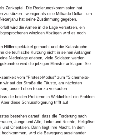
t als Zankapfel. Die Regierungskommission hat
 zu kürzen - weniger als eine Milliarde Dollar - um
 Netanjahu hat seine Zustimmung gegeben.
orfall wird die Armee in die Lage versetzen, ein
 abgesprochenen winzigen Abzügen wird es noch
ein Höllenspektakel gemacht und die Katastrophe
n die teuflische Kürzung nicht in seinen Anfängen
 eine Niederlage erleben, viele Soldaten werden
skomitee wird die jetzigen Minister anklagen. Sie
erksamkeit vom "Protest-Modus" zum "Sicherheits-
 wir auf der Straße die Fäuste, am nächsten
ssen, unser Leben teuer zu verkaufen.
dass die beiden Probleme in Wirklichkeit ein Problem
er diese Schlussfolgerung trifft auf
estes bestehen darauf, dass die Forderung nach
 Frauen, Junge und Alte, Linke und Rechte, Religiöse
und Orientalen. Darin liegt ihre Macht. In dem
tik hochkommen, wird die Bewegung auseinander