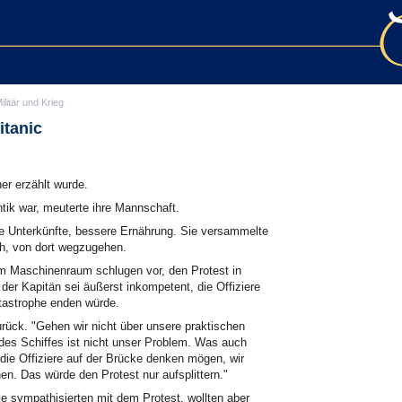
ilitär und Krieg
itanic
er erzählt wurde.
ntik war, meuterte ihre Mannschaft.
te Unterkünfte, bessere Ernährung. Sie versammelte
ch, von dort wegzugehen.
em Maschinenraum schlugen vor, den Protest in
der Kapitän sei äußerst inkompetent, die Offiziere
atastrophe enden würde.
urück. "Gehen wir nicht über unsere praktischen
 des Schiffes ist nicht unser Problem. Was auch
die Offiziere auf der Brücke denken mögen, wir
en. Das würde den Protest nur aufsplittern."
le sympathisierten mit dem Protest, wollten aber