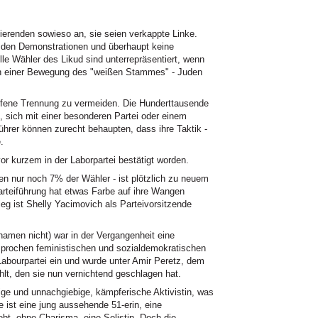
ierenden sowieso an, sie seien verkappte Linke.
f den Demonstrationen und überhaupt keine
lle Wähler des Likud sind unterrepräsentiert, wenn
on einer Bewegung des "weißen Stammes" - Juden
ffene Trennung zu vermeiden. Die Hunderttausende
 sich mit einer besonderen Partei oder einem
ührer können zurecht behaupten, dass ihre Taktik -
.
kurzem in der Laborpartei bestätigt worden.
en nur noch 7% der Wähler - ist plötzlich zu neuem
arteiführung hat etwas Farbe auf ihre Wangen
g ist Shelly Yacimovich als Parteivorsitzende
amen nicht) war in der Vergangenheit eine
sprochen feministischen und sozialdemokratischen
 Labourpartei ein und wurde unter Amir Peretz, dem
hlt, den sie nun vernichtend geschlagen hat.
ßige und unnachgiebige, kämpferische Aktivistin, was
e ist eine jung aussehende 51-erin, eine
iebt, ohne Charisma, eine Solistin. Doch die