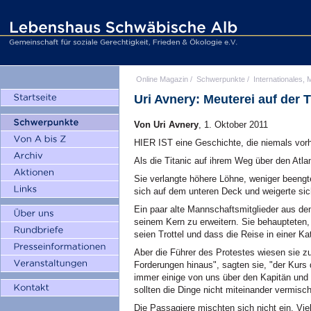
Online Magazin
/
Schwerpunkte
/
Internationales, M
Uri Avnery: Meuterei auf der T
Von Uri Avnery
, 1. Oktober 2011
HIER IST eine Geschichte, die niemals vorh
Als die Titanic auf ihrem Weg über den Atla
Sie verlangte höhere Löhne, weniger beeng
sich auf dem unteren Deck und weigerte si
Ein paar alte Mannschaftsmitglieder aus d
seinem Kern zu erweitern. Sie behaupteten, 
seien Trottel und dass die Reise in einer K
Aber die Führer des Protestes wiesen sie z
Forderungen hinaus", sagten sie, "der Kurs
immer einige von uns über den Kapitän und 
sollten die Dinge nicht miteinander vermisch
Die Passagiere mischten sich nicht ein. Vie