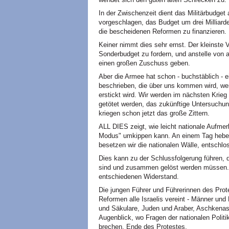
In der Zwischenzeit dient das Militärbudge
vorgeschlagen, das Budget um drei Milliarden
die bescheidenen Reformen zu finanzieren.
Keiner nimmt dies sehr ernst. Der kleinste V
Sonderbudget zu fordern, und anstelle von
einen großen Zuschuss geben.
Aber die Armee hat schon - buchstäblich - 
beschrieben, die über uns kommen wird, wen
erstickt wird. Wir werden im nächsten Krieg
getötet werden, das zukünftige Untersuchung
kriegen schon jetzt das große Zittern.
ALL DIES zeigt, wie leicht nationale Aufm
Modus" umkippen kann. An einem Tag heben
besetzen wir die nationalen Wälle, entschlo
Dies kann zu der Schlussfolgerung führen, 
sind und zusammen gelöst werden müssen. Ab
entschiedenen Widerstand.
Die jungen Führer und Führerinnen des Prot
Reformen alle Israelis vereint - Männer und
und Säkulare, Juden und Araber, Aschkenasi 
Augenblick, wo Fragen der nationalen Poli
brechen. Ende des Protestes.