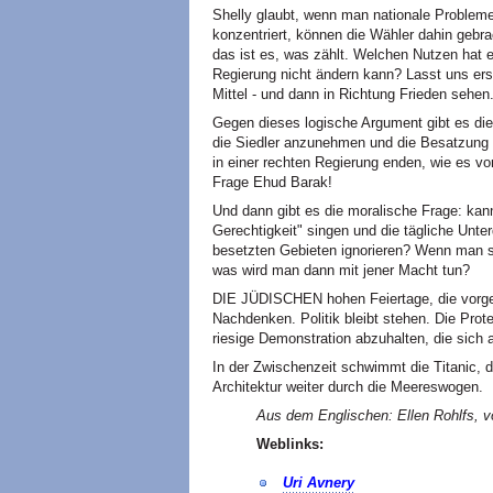
Shelly glaubt, wenn man nationale Probleme
konzentriert, können die Wähler dahin gebr
das ist es, was zählt. Welchen Nutzen hat
Regierung nicht ändern kann? Lasst uns er
Mittel - und dann in Richtung Frieden sehen
Gegen dieses logische Argument gibt es di
die Siedler anzunehmen und die Besatzung i
in einer rechten Regierung enden, wie es v
Frage Ehud Barak!
Und dann gibt es die moralische Frage: kann
Gerechtigkeit" singen und die tägliche Unter
besetzten Gebieten ignorieren? Wenn man s
was wird man dann mit jener Macht tun?
DIE JÜDISCHEN hohen Feiertage, die vorg
Nachdenken. Politik bleibt stehen. Die Prot
riesige Demonstration abzuhalten, die sich 
In der Zwischenzeit schwimmt die Titanic,
Architektur weiter durch die Meereswogen.
Aus dem Englischen: Ellen Rohlfs, vo
Weblinks:
Uri Avnery