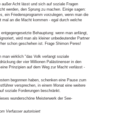
 außer Acht lässt und sich auf soziale Fragen
acht werden, den Sprung zu machen. Einige sagen:
 es, ein Friedensprogramm vorzulegen, wenn man die
st mal an die Macht kommen - egal durch welche
.
e entgegengesetzte Behauptung: wenn man anfängt,
gnoriert, wird man als kleiner unbedeutender Partner
orher schon geschehen ist. Frage Shimon Peres!
 man wirklich "das Volk verlangt soziale
drückung der vier Millionen Palästinenser in den
eine Prinzipien auf dem Weg zur Macht verlässt -
estern begonnen haben, schenken eine Pause zum
estführer versprechen, in einem Monat eine weitere
auf soziale Forderungen beschränkt.
 dieses wunderschöne Meisterwerk der See-
m Verfasser autorisiert