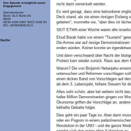
Ihre Spende ermöglicht unser
nicht darin verwickelt werden.
Engagement
Es wird gesagt, dass eine betrunkene engl
Spendenkonto:
Bank: GLS Bank eG
Deck stand, als sie einen riesigen Eisberg 
IBAN:
gebeten", murmelte sie, "aber dies ist lächer
DE36 4306 0967 8023 3348 00
BIC: GENODEM1GLS
SEIT ETWA einer Woche waren alle israelis
Ehud Barak hatte vor einem "Tsunami" gewar
Suche
Die Armee war auf riesige Demonstrationen v
enden würden. Keiner konnte an irgendetwa
Und dann verschwand über Nacht der blutig
Protest kam wieder zurück. Raus aus dem Kr
Warum? Die von Binjamin Netanjahu ernann
untersuchen und Reformen vorschlagen sollte
einen dicken Band von Vorschlägen auf den 
ab dem 3. Lebensjahr, höhere Steuern für d
Alles sehr schön, aber bei weitem nicht das
halbe Million Demonstranten gingen vor Woc
Ökonomie griffen die Vorschläge an, andere
lebhafte Debatte folgte.
Dies geht ein paar Tage so. Aber dann muss 
oder ein Pogrom in einem palästinensischen 
Resolution in der UNO - und die ganze Med
wendet sich den guten alten Schrecken zu.