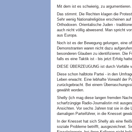
Mit dem ist es schwierig, zu argumentieren.
Das stimmt. Die Rechten klagen die Protest
Sehr wenig Nationalreligiöse erscheinen au
Orthodoxen. Orientalische Juden - traditione
auch nicht völlig abwesend. Man spricht v
aus Europa.
Noch ist es der Bewegung gelungen, eine o
Demonstranten waren nicht dazu aufgerufen,
besonderen Glauben zu identifizieren. Die F
falls es eine Taktik ist - bis jetzt Erfolg hatte
DIESE ÜBERZEUGUNG ist durch Vorfälle vor 
Diese schon halbtote Partei - in den Umfrag
Leben erwacht. Eine lebhafte Vorwahl der P
zurückgebracht. Bei einem Überraschungssie
gewählt worden.
Shelly (ich mag diese langen fremden Nachn
scharfzüngige Radio-Journalistin mit ausge
Ansichten. Vor sechs Jahren trat sie in die
damaligen Parteiführer, in die Knesset gewä
In der Knesset hat sich Shelly als eine flei
soziale Probleme betrifft, ausgezeichnet. Si
Einzelgängerin, bei ihren Kollegen nicht bel